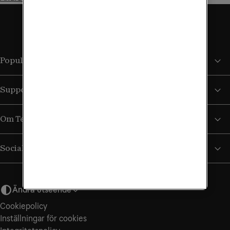
Populära sidor
Support
Om Tele2
Sociala medier
Ändra utseende
Cookiepolicy
Inställningar för cookies