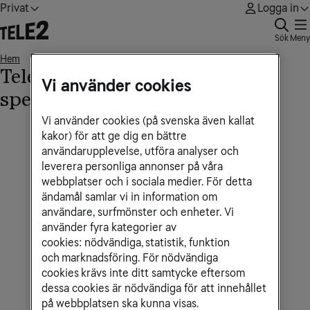
Privat
Logga in
Sök
Meny
Hem
Tele2 WiFi Hub C2 - Tekniska specifikationer
• • •
Tele2 WiFi Hub C2 - Tekniska
Vi använder cookies
specifikationer
Vi använder cookies (på svenska även kallat
kakor) för att ge dig en bättre
användarupplevelse, utföra analyser och
leverera personliga annonser på våra
webbplatser och i sociala medier. För detta
ändamål samlar vi in information om
användare, surfmönster och enheter. Vi
använder fyra kategorier av
cookies: nödvändiga, statistik, funktion
och marknadsföring. För nödvändiga
cookies krävs inte ditt samtycke eftersom
dessa cookies är nödvändiga för att innehållet
på webbplatsen ska kunna visas.