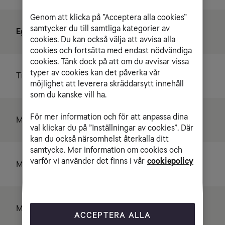
Genom att klicka på ”Acceptera alla cookies”
samtycker du till samtliga kategorier av
Egenskaper
cookies. Du kan också välja att avvisa alla
cookies och fortsätta med endast nödvändiga
cookies. Tänk dock på att om du avvisar vissa
typer av cookies kan det påverka vår
Tillverkare
Sagemcom
möjlighet att leverera skräddarsytt innehåll
som du kanske vill ha.
För mer information och för att anpassa dina
Modell
Tele2 WiFi Hub C2
val klickar du på ”Inställningar av cookies”. Där
kan du också närsomhelst återkalla ditt
samtycke. Mer information om cookies och
varför vi använder det finns i vår
cookiepolicy
Max nedladdning
4000 Mbit/s
Max uppladdning
1200 Mbit/s
ACCEPTERA ALLA