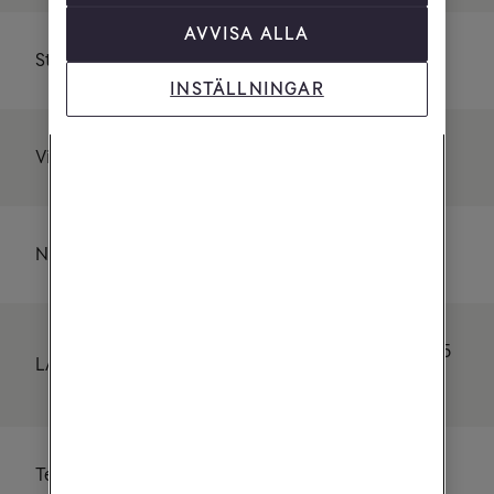
AVVISA ALLA
Storlek
234x190x69 mm
INSTÄLLNINGAR
Vikt
738 gram
Nätadapter
12V 3A
4 st LAN-portar RJ45
LAN
(10/100/1000 Mbps)
Telefoni
1 st telefoniport RJ11