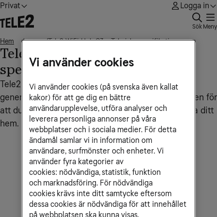
Privat
Logga in
Sök
Meny
Hem
Tele2 WiFi Hub C3 - Tekniska specifikationer
• • •
Tele2 WiFi Hub C3 - Tekniska
Vi använder cookies
specifikationer
Tele2 WiFi Hub C3. Den innehåller den senaste
Vi använder cookies (på svenska även kallat
generationens wifi-teknik och är speciellt framtagen för
kakor) för att ge dig en bättre
användarupplevelse, utföra analyser och
att du ska kunna utnyttja den digitala kraften i hela ditt
leverera personliga annonser på våra
hem.
webbplatser och i sociala medier. För detta
ändamål samlar vi in information om
användare, surfmönster och enheter. Vi
använder fyra kategorier av
cookies: nödvändiga, statistik, funktion
och marknadsföring. För nödvändiga
cookies krävs inte ditt samtycke eftersom
dessa cookies är nödvändiga för att innehållet
på webbplatsen ska kunna visas.