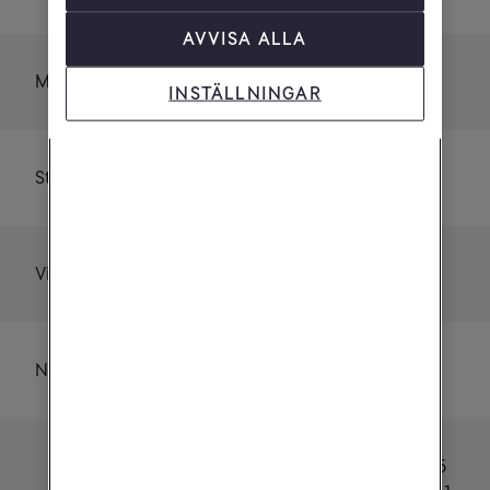
AVVISA ALLA
Max uppladdning
1200 Mbit/s
INSTÄLLNINGAR
Storlek
247x196x69 mm
Vikt
830 gram
Nätadapter
12V 3A
3 st LAN-portar RJ45