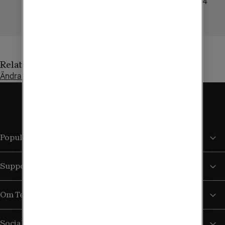
2,4GHz: 802.11 ax, 4x4
antenner
Relaterade artiklar
Ändra nätverksnamn och lösenord för wifi och router
Populära sidor
Support
Om Tele2
Sociala medier