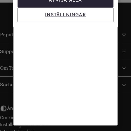
AVVISA ALLA
INSTÄLLNINGAR
Populära sidor
Support
Om Tele2
Sociala medier
Ändra utseende
Cookiepolicy
Inställningar för cookies