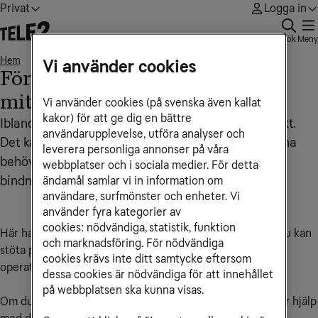
Privat
Logga in
Sök
Meny
Hem
Förhinder vid nummerflytt av mitt mobilnummer
• • •
Vi använder cookies
Förhinder vid nummerflytt av
mitt mobilnummer
Vi använder cookies (på svenska även kallat
kakor) för att ge dig en bättre
Ibland går det inte att flytta ett mobilnummer direkt.
användarupplevelse, utföra analyser och
Det kan bero på olika saker, som att ägaruppgifterna
leverera personliga annonser på våra
behöver uppdateras eller saknas eller att det finns
webbplatser och i sociala medier. För detta
ändamål samlar vi in information om
bindningstid kvar på abonnemanget.
användare, surfmönster och enheter. Vi
använder fyra kategorier av
cookies: nödvändiga, statistik, funktion
Här har vi samlat information om de vanligaste hindren du kan
och marknadsföring. För nödvändiga
stöta på när du vill flytta ditt mobilnummer från en annan
cookies krävs inte ditt samtycke eftersom
operatör till Tele2.
dessa cookies är nödvändiga för att innehållet
på webbplatsen ska kunna visas.
Om du saknar någon information och fortfarande behöver hjälp