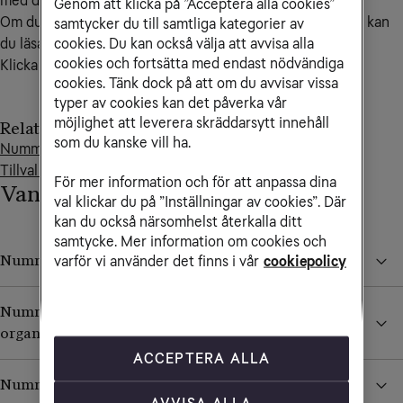
med din nummerflytt, kontaktar du vår
kundservice
.
Genom att klicka på ”Acceptera alla cookies”
Om du har fel nummer på iMessage efter en nummerflytt kan
samtycker du till samtliga kategorier av
cookies. Du kan också välja att avvisa alla
du läsa mer om hur du löser det i
Tillval och guider
.
cookies och fortsätta med endast nödvändiga
Klicka på alternativen nedan för att läsa mer.
cookies. Tänk dock på att om du avvisar vissa
typer av cookies kan det påverka vår
möjlighet att leverera skräddarsytt innehåll
Relaterade artiklar
som du kanske vill ha.
Nummerflytt - Flytta ditt nummer till Tele2
Tillval och guider
För mer information och för att anpassa dina
Vanliga hinder
val klickar du på ”Inställningar av cookies”. Där
kan du också närsomhelst återkalla ditt
samtycke. Mer information om cookies och
Nummerflytt vid bindningstid
varför vi använder det finns i vår
cookiepolicy
Nummerflytt från annat person- eller
organisationsnummer
ACCEPTERA ALLA
Nummerflytt vid oregistrerat kontantkort