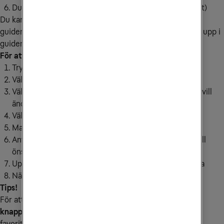
Du är nu klar! (Tryck
TV
för att komma ut ur menyläget)
Du kan ändra ordningen för hur kanalerna listas upp i Tv-
guiden. Observera att du ändrar bara hur kanalerna listas upp i
guiden, kanalerna behåller sina ursprungliga kanalplatser.
För att ändra kanalordningen gör du så här:
Tryck på
menyknappen
på digitalboxens fjärrkontroll
Välj
inställningar
, tryck
OK
och välj sedan
Kanaler
Välj
Favoritlistor
, tryck
OK
och välj sedan den lista du vill
ändra ordningen på
Välj
Ändra
Markera en kanal, tryck
OK
och välj
Flytta
Använd naveringensknapparna för att flytta kanalen till
önskat position och tryck sedan
OK
Upprepa steg 6 på resterande kanaler du önskar ändra
När du är klar, tryck
TV
för att komma ur menyläget
Tips!
För att komma till din favoritlista trycker du på den
blåa
knappen
på fjärrkontrollen och väljer därefter vilken
favoritlista du vill använda.