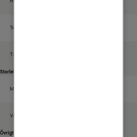
HDTV
Ja
Text-tv
Ja
Timer
Nej
Storlek
Mått
130x130x23 mm
Vikt
160g
Övrigt