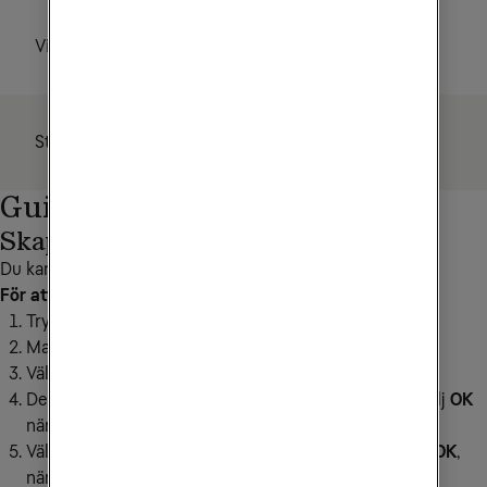
Vid drift
5W
Standby
<1W
Guider
Skapa favoritlista
Du kan skapa flera favoritlistor på boxen.
För att skapa en favoritlista gör du så här:
Tryck på
menyknappen
på digitalboxens fjärrkontroll
Markera inställningar och tryck
OK
, välj sedan
Kanaler
Välj
Favoritlistor
och
Ny lista
Det första du behöver göra är att namnge din lista, Välj
OK
när du valt namn
Välj kanaler genom att markera kanalerna och trycka
OK
,
när du är klar med ditt val väljer du
Lägg till