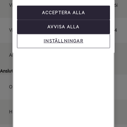
Videoupplösning
1080i, 720p, 576p, 576i
ACCEPTERA ALLA
AVVISA ALLA
Videoformat
MPEG-2 och MPEG-4
INSTÄLLNINGAR
Antal tv-mottagare
1
Anslutningar
Optisk utgång
Nej
HDMI-utgång
Ja