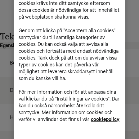
cookies krävs inte ditt samtycke eftersom
dessa cookies är nödvändiga för att innehållet
på webbplatsen ska kunna visas.
Genom att klicka på ”Acceptera alla cookies”
Tekniska specifikationer
samtycker du till samtliga kategorier av
cookies. Du kan också välja att avvisa alla
Egenskaper
cookies och fortsätta med endast nödvändiga
cookies. Tänk dock på att om du avvisar vissa
Boxtyp
HDTV
typer av cookies kan det påverka vår
möjlighet att leverera skräddarsytt innehåll
som du kanske vill ha.
Display
Nej
För mer information och för att anpassa dina
val klickar du på ”Inställningar av cookies”. Där
kan du också närsomhelst återkalla ditt
samtycke. Mer information om cookies och
Hårddisk
Nej
varför vi använder det finns i vår
cookiepolicy