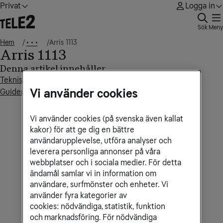
Privat
Logga in
Sök
Meny
Hem
Arris 1113
• • •
Arris 1113
Denna artikel innehåller
Tekniska specifikationer
Vi använder cookies
Guider
Vi använder cookies (på svenska även kallat
kakor) för att ge dig en bättre
användarupplevelse, utföra analyser och
leverera personliga annonser på våra
webbplatser och i sociala medier. För detta
ändamål samlar vi in information om
användare, surfmönster och enheter. Vi
använder fyra kategorier av
cookies: nödvändiga, statistik, funktion
och marknadsföring. För nödvändiga