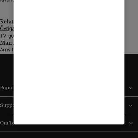
Relaterade artiklar
Övriga digitalboxar och tv-moduler
TV-guide i din Arris-box
Manualer och guider
Arris 1113 - Installationsguide
Populära sidor
Support
Om Tele2