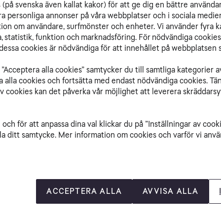
(på svenska även kallat kakor) för att ge dig en bättre använda
Di
ra personliga annonser på våra webbplatser och i sociala medie
Kab
ation om användare, surfmönster och enheter. Vi använder fyra k
Så
 statistik, funktion och marknadsföring. För nödvändiga cookies 
Di
essa cookies är nödvändiga för att innehållet på webbplatsen s
Ut
C
”Acceptera alla cookies” samtycker du till samtliga kategorier a
isa alla cookies och fortsätta med endast nödvändiga cookies. Tä
000C
av cookies kan det påverka vår möjlighet att leverera skräddarsy
och för att anpassa dina val klickar du på ”Inställningar av cook
la ditt samtycke. Mer information om cookies och varför vi använ
00C
1000C
ACCEPTERA ALLA
AVVISA ALLA