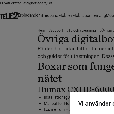
Privat
Företag
Fastighetsägare/Brf
Erbjudanden
Bredband
Mobiler
Mobilabonnemang
Mobi
Hem
Support
Tv och streaming
Övriga 
Övriga digitalb
På den här sidan hittar du mer in
och guider för utrustningen. Dessa
Boxar som funge
nätet
Humax CXHD-600
Installationsguide för Humax CXHD-
Vi använder 
Manual för Humax CXHD-6000C
Läs mer om Humax CXHD-6000C