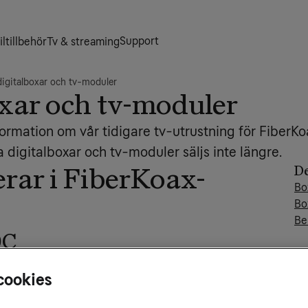
Support
ltillbehör
Tv & streaming
digitalboxar och tv-moduler
oxar och tv-moduler
formation om vår tidigare tv-utrustning för Fiber
 digitalboxar och tv-moduler säljs inte längre.
De
rar i FiberKoax-
Bo
Bo
Be
0C
6000C
cookies
Re