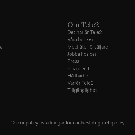
Om Tele2
Det här är Tele2
Våra butiker
ar
Mobilåterförsäljare
Jobba hos oss
Press
Finansiellt
Hållbarhet
Varför Tele2
Tillgänglighet
Cookiepolicy
Inställningar för cookies
Integritets­policy