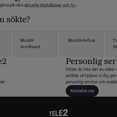
 gärna på våra
aktuella digitalboxar och tv-
du sökte?
Mobilt
Mobiltelefoni
T
bredband
S
e2
Personlig ser
Hittar du inte det du söker 
artiklar så hjälper vi dig gär
mer
personlig service och snabba
Kontakta oss