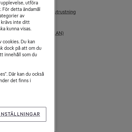
rupplevelse, utföra
gitalboxar och tv-moduler
r. För detta ändamål
lar till din router eller tv-utrustning
ategorier av
 ser du HDTV
krävs inte ditt
gital-tv
ka kunna visas.
rustning i bostaden (FiberLAN)
v cookies. Du kan
nk dock på att om du
tt innehåll som du
ies”. Där kan du också
der det finns i
INSTÄLLNINGAR