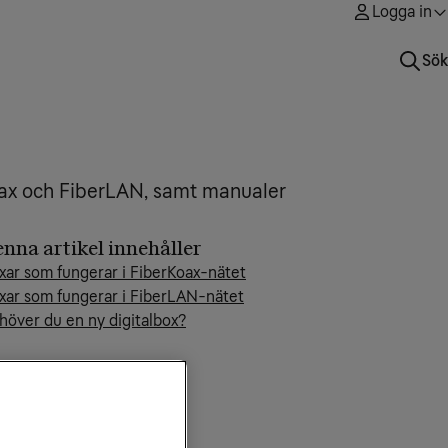
Logga in
Sök
Koax och FiberLAN, samt manualer
nna artikel innehåller
xar som fungerar i FiberKoax-nätet
xar som fungerar i FiberLAN-nätet
höver du en ny digitalbox?
laterade artiklar