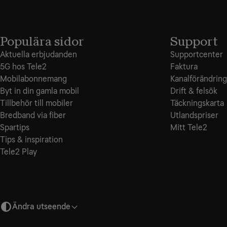
Populära sidor
Support
Aktuella erbjudanden
Supportcenter
5G hos Tele2
Faktura
Mobilabonnemang
Kanalförändring
Byt in din gamla mobil
Drift & felsök
Tillbehör till mobiler
Täckningskarta
Bredband via fiber
Utlandspriser
Spartips
Mitt Tele2
Tips & inspiration
Tele2 Play
Ändra utseende