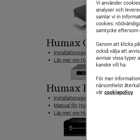
Vi använder cookies 
analyser och levere
samlar vi in inform
cookies: nödvändiga,
samtycke eftersom d
Humax CXHD-1000
Genom att klicka på 
också välja att avv
Installationsguide för Humax CXHD-1
avvisar vissa typer 
Läs mer om Humax CXHD-1000C
kanske vill ha.
För mer information 
närsomhelst återkal
Humax HDPVR-10
vår
cookiepolicy
Installationsguide för Humax HDPVR-
Manual för Humax HDPVR 1000C
Läs mer om Humax HDPVR-1000C