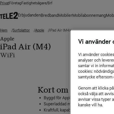
Privat
Företag
Fastighetsägare/Brf
Erbjudanden
Bredband
Mobiler
Mobilabonnemang
Mobi
Hem
Surfplattor
Apple
iPad Air (M4)
Apple
Vi använder 
iPad Air (M4)
WiFi
Vi använder cookies 
analyser och levere
samlar vi in inform
cookies: nödvändiga,
samtycke eftersom d
Kort om surfplattan
Genom att klicka på 
också välja att avv
Byggd för Apple Intelligence
avvisar vissa typer 
Superladdad med Apple M4-chippet
kanske vill ha.
Kraftfull, kapabel och prisvänlig