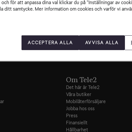
och för att anpassa dina val klickar du på ”Inställningar av cook
la ditt samtycke. Mer information om cookies och varför vi använ
ACCEPTERA ALLA
AVVISA ALLA
Om Tele2
Det här är Tele2
Våra butiker
ar
Mobilåterförsäljare
Jobba hos oss
Press
Finansiellt
Hållbarhet