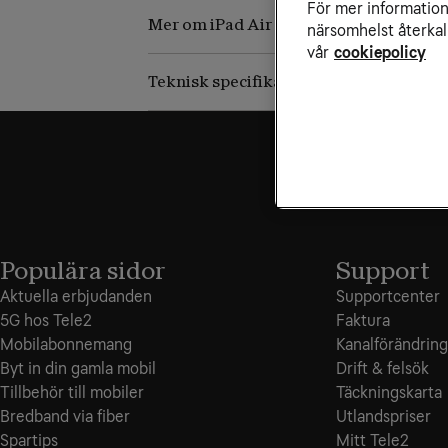
För mer information 
Mer om iPad Air M4
närsomhelst återkal
vår
cookiepolicy
Teknisk specifikation
Populära sidor
Support
Aktuella erbjudanden
Supportcenter
5G hos Tele2
Faktura
Mobilabonnemang
Kanalförändring
Byt in din gamla mobil
Drift & felsök
Tillbehör till mobiler
Täckningskarta
Bredband via fiber
Utlandspriser
Spartips
Mitt Tele2