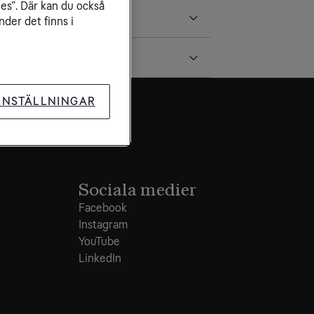
ies”. Där kan du också
der det finns i
INSTÄLLNINGAR
Sociala medier
Facebook
Instagram
YouTube
LinkedIn