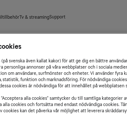
Support
ltillbehör
Tv & streaming
cookies
(på svenska även kallat kakor) för att ge dig en bättre använda
Totalt
ra personliga annonser på våra webbplatser och i sociala medie
ation om användare, surfmönster och enheter. Vi använder fyra k
 statistik, funktion och marknadsföring. För nödvändiga cookies 
Bra att
essa cookies är nödvändiga för att innehållet på webbplatsen s
Du behöver
”Acceptera alla cookies” samtycker du till samtliga kategorier a
isa alla cookies och fortsätta med endast nödvändiga cookies. Tä
av cookies kan det påverka vår möjlighet att leverera skräddarsy