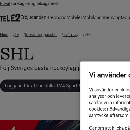
Privat
Företag
Fastighetsägare/Brf
Erbjudanden
Bredband
Mobiler
Mobilabonnemang
Mobi
Hem
Tv
Streamingtjanster
Tv4 play
SHL
SHL
Vi använder 
Logga in för att beställa TV4 Sport Max
Vi använder cookies 
analyser och levere
samlar vi in inform
cookies: nödvändiga,
samtycke eftersom d
Genom att klicka på 