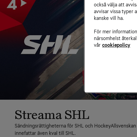
också välja att avv
avvisar vissa typer 
kanske vill ha.
För mer information 
närsomhelst återkal
vår
cookiepolicy
Streama SHL
Sändningsrättigheterna för SHL och HockeyAllsvenskan 
innefattar även kval till SHL.