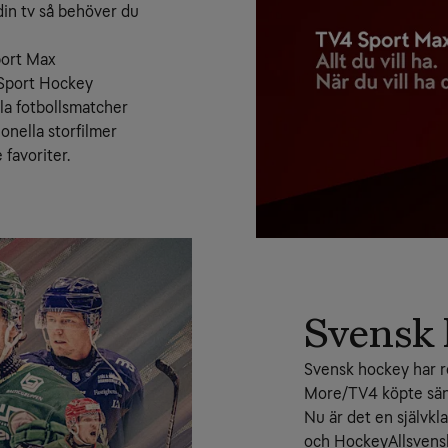
in tv så behöver du 
port Max
 Sport Hockey
la fotbollsmatcher 
nella storfilmer 
favoriter.
Svensk 
Svensk hockey har re
More/TV4 köpte sän
Nu är det en självkla
och HockeyAllsvenska