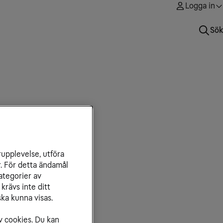
Logga in
Sök
rupplevelse, utföra
r. För detta ändamål
ategorier av
krävs inte ditt
ka kunna visas.
v cookies. Du kan