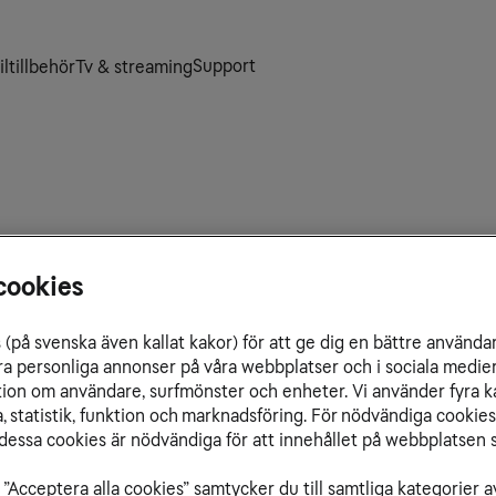
Support
ltillbehör
Tv & streaming
cookies
(på svenska även kallat kakor) för att ge dig en bättre använda
ra personliga annonser på våra webbplatser och i sociala medie
ation om användare, surfmönster och enheter. Vi använder fyra k
 statistik, funktion och marknadsföring. För nödvändiga cookies 
essa cookies är nödvändiga för att innehållet på webbplatsen s
”Acceptera alla cookies” samtycker du till samtliga kategorier a