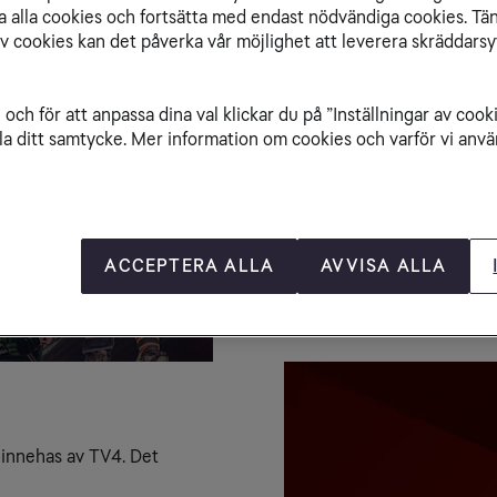
isa alla cookies och fortsätta med endast nödvändiga cookies. Tä
av cookies kan det påverka vår möjlighet att leverera skräddarsy
SHL - S
Ishockey är en sport
och för att anpassa dina val klickar du på ”Inställningar av cook
på den högsta serien
la ditt samtycke. Mer information om cookies och varför vi använ
Fram till 1975 fanns
första svenska mästa
föregångaren till nu
bytte ligan namn til
ACCEPTERA ALLA
AVVISA ALLA
på tv av C More och
innehas av TV4. Det 