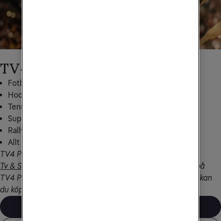
TV4 Play Sport
Fotboll i världsklass med Serie A & WSL
HockeyAllsvenskan
Tennis (ATP Tour)
Superettan
Rally från WRC & ERC
Allt från TV4 Play Plus
TV4 Play Sport ingår som fast streamingtjänst i 
Tv & Streaming Sport
 utan extra kostnad. Ordinarie pris på 
TV4 Play Sport är 249 kr/mån. Har du ett annat tv-paket kan 
du köpa TV4 Play Sport som tillval i Mitt Tele2.
Aktivera TV4 Play Sport