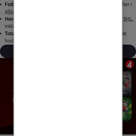
Fotboll:
Med TV4 Play Sport Fotboll så får du alla matcher i
Allsvenskan
.
Hockey:
TV4 Play Sport Hockey är för dig som vill följa
SHL
,
inklusive slutspelet.
Total:
TV4 Play Sport Total innehåller all sport från, både
hockey och fotboll, inkl Allsvenskan.
Logga in och uppgradera för mer sport