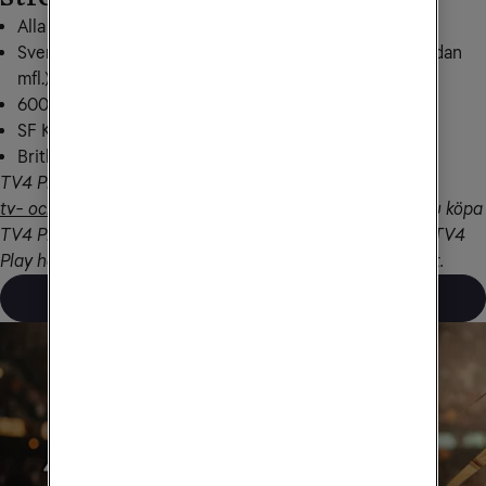
Alla filmer, serier, reality och underhållning från TV4
Sveriges största dramaserier (Beck, Gåsmamman, Solsidan
mfl.)
600+ internationella filmer & succéserier
SF Kids: familjefilmer & barnprogram för alla åldrar
Britbox, Hayu & HISTORY Play
TV4 Play Plus ingår som valbar streamingtjänst i våra 
tv- och streamingpaket
. Har du ett annat tv-paket kan du köpa 
TV4 Play Plus som tillval i Mitt Tele2. Gratisversionen av TV4 
Play har begränsat innehåll. Med TV4 Play Plus får du allt.
Utforska titlar från TV4 Play