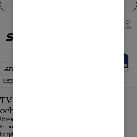
Skaffa Tv & Streaming Sport
TV4 Play Sport Fotboll, Hockey
och Total
Utöver allt som ingår i TV4 Play Sport, t.ex. 
Superettan
, 
Fotbolls-VM/EM och 
Serie A
 så finns ytterligare paket att 
komplettera med: