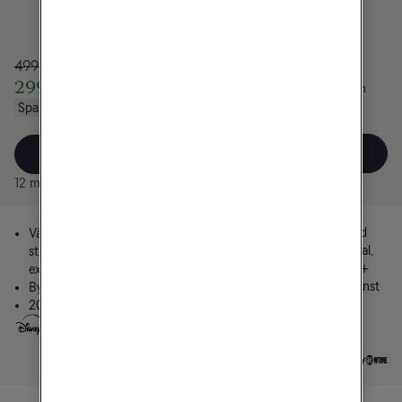
949 kr/mån
499 kr/mån
549 kr/mån
299 kr/mån
i 12 mån
i 12 mån
Spara 4200 kr
Spara 2400 kr
Välj
Välj
12 mån bindningstid
12 mån bindningstid
3 streamingtjänster med
Välj 4 av 5
sport ingår: Viaplay Total,
streamingtjänster eller 30
TV4 Play Sport, Disney+
extra kanaler
Välj 1 extra streamingtjänst
Byt varje månad
eller 30 extra kanaler
20 populära tv-kanaler
Byt varje månad
33 kanaler inkl. sport