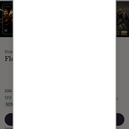
Streaming
Tv & Streaming
Flex
Plus
199 kr/mån
399 kr/mån
99 kr/mån
249 kr/mån
i 6 mån
i 12 mån
50% rabatt
Spara 1800 kr
Välj
Välj
Ingen bindningstid
12 mån bindningstid