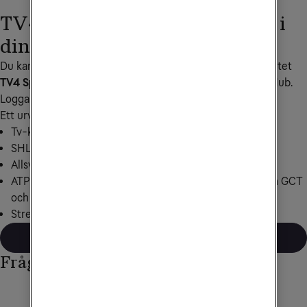
TV4 Sport Max – sportkanaler i
din tv-box
Du kan komplettera ditt tv-abonnemang med tillvalspaketet 
TV4 Sport Max
, där du även får linjära kanaler till din Tv Hub. 
Logga in i 
Mitt Tele2
 för att köpa TV4 Sport Max.
Ett urval av sporträttigheter som ingår i TV4 Sport Max:
Tv-kanaler via din Tv Hub
SHL och HockeyAllsvenskan
Allsvenskan och Superettan samt Serie A
ATP Tour i tennis, Rally från WRC & ERC, Hästsport från GCT
och mycket mer
Streamingpaketet TV4 Play Sport Total
Logga in och köp TV4 Sport Max
Frågor och svar