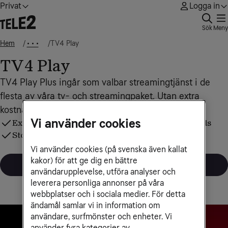
Privat
Logga in
Sök
Meny
Hem
TV4 Play
• • •
TV4 Play
TV4 Play Plus ingår som valbar streamingtjänst i de
flesta av våra tv- och streamingpaket. Utan extra
kostnad för dig, ord. pris 69 kr/mån.
Vi använder cookies
Exklusivt TV4-innehåll + Hayu, BritBox och SF Kids
Stora mästerskap som OS och Fotbolls‑VM
Vi använder cookies (på svenska även kallat
kakor) för att ge dig en bättre
Logga in och välj TV4 Play
användarupplevelse, utföra analyser och
leverera personliga annonser på våra
webbplatser och i sociala medier. För detta
ändamål samlar vi in information om
användare, surfmönster och enheter. Vi
använder fyra kategorier av