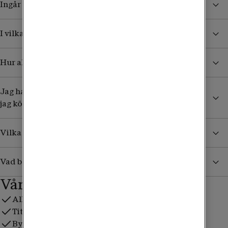
Ingår TV4 Play Plus utan extra kostnad?
I vilka tv- och streamingpaket ingår TV4 Play?
Hur aktiverar jag TV4 Play?
Jag har ett tv-paket som är del av ett gruppavtal. Kan
jag köpa till ett streamingpaket?
Vilka sporträttigheter ingår i TV4 Play?
Vad betyder "utan reklam" i TV4 Play?
Våra tv- och streamingpaket
All streaming på ett ställe, till lägre pris
Titta i Tv Hub 2 eller i Tele2 Play-appen
Byt tillval var 30:e dag