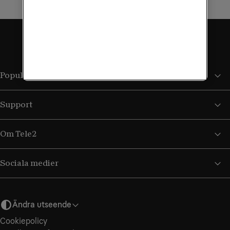
Populära sidor
Support
Om Tele2
Sociala medier
Ändra utseende
Cookiepolicy