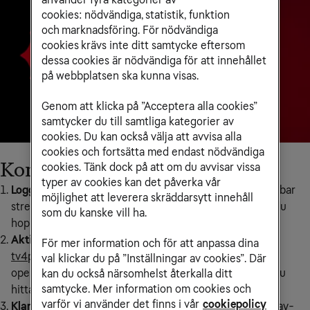
cookies: nödvändiga, statistik, funktion
och marknadsföring. För nödvändiga
cookies krävs inte ditt samtycke eftersom
dessa cookies är nödvändiga för att innehållet
på webbplatsen ska kunna visas.
Genom att klicka på ”Acceptera alla cookies”
samtycker du till samtliga kategorier av
cookies. Du kan också välja att avvisa alla
cookies och fortsätta med endast nödvändiga
Kom igång med TV4 Play Plus
cookies. Tänk dock på att om du avvisar vissa
typer av cookies kan det påverka vår
Logga in i Mitt Tele2
för att välja TV4 Play Plus som valbar
möjlighet att leverera skräddarsytt innehåll
streamingtjänst. Om du har Tv & Streaming Sport kan du
som du kanske vill ha.
hoppa över det här steget och gå direkt till steg 2.
Aktivera ditt TV4 Play Plus-konto:
gå till
För mer information och för att anpassa dina
tv4play.se/aktivera-operator
och välj sedan Tele2 som
val klickar du på ”Inställningar av cookies”. Där
operatör. Fyll i dina uppgifter och skapa ett lösenord. Du
kan du också närsomhelst återkalla ditt
samtycke. Mer information om cookies och
hittar ditt kundnummer i Mitt Tele2 och på din faktura.
varför vi använder det finns i vår
cookiepolicy
Klart!
Logga in med dina inloggningsuppgifter i TV4 Play-