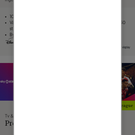
100% streaming
Välj 2 av 5
Välj 3 av 4
streamingtjänster eller 30
streamingtjänster
extra kanaler
Byt varje månad
Byt varje månad
20 populära tv-kanaler
Med Premier League
Tv & Streaming
Tv & Streaming
Sport
Premium