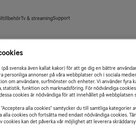
Support
ltillbehör
Tv & streaming
cookies
(på svenska även kallat kakor) för att ge dig en bättre använda
ra personliga annonser på våra webbplatser och i sociala medie
ation om användare, surfmönster och enheter. Vi använder fyra k
Samoa. På grund av att vi saknar roamingavtal med landet kan du 
 statistik, funktion och marknadsföring. För nödvändiga cookies 
essa cookies är nödvändiga för att innehållet på webbplatsen s
”Acceptera alla cookies” samtycker du till samtliga kategorier a
isa alla cookies och fortsätta med endast nödvändiga cookies. Tä
av cookies kan det påverka vår möjlighet att leverera skräddarsy