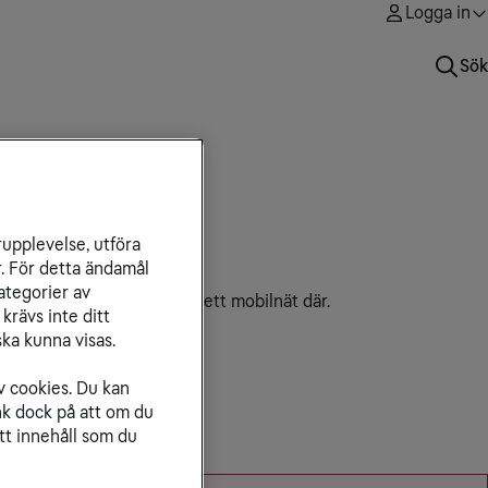
Logga in
Sök
rupplevelse, utföra
r. För detta ändamål
ategorier av
inte koppla upp mobilen i ett mobilnät där.
krävs inte ditt
ka kunna visas.
v cookies. Du kan
nk dock på att om du
tt innehåll som du