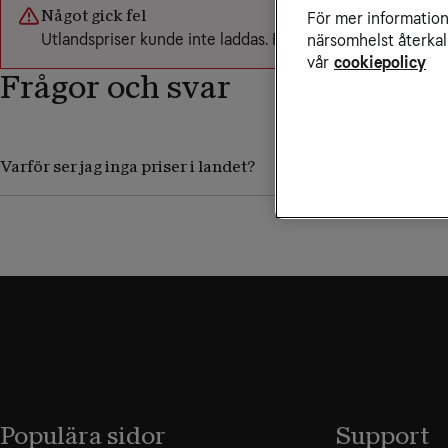
Något gick fel
För mer information 
Utlandspriser kunde inte laddas. Försök igen senare.
närsomhelst återkal
vår
cookiepolicy
Frågor och svar
Varför ser jag inga priser i landet?
Populära sidor
Support