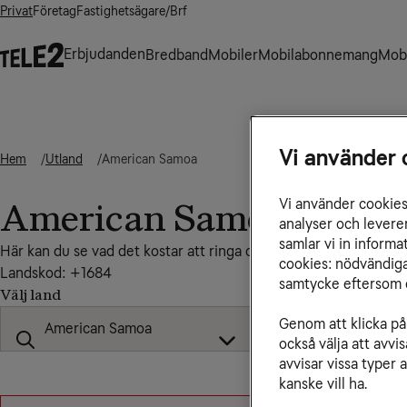
Privat
Företag
Fastighetsägare/Brf
Erbjudanden
Bredband
Mobiler
Mobilabonnemang
Mobi
Vi använder 
Hem
Utland
American Samoa
Vi använder cookies 
American Samoa
analyser och levere
samlar vi in inform
Här kan du se vad det kostar att ringa och sms:a till American 
cookies: nödvändiga,
Landskod: +1684
samtycke eftersom d
Välj land
Genom att klicka på 
också välja att avv
avvisar vissa typer 
kanske vill ha.