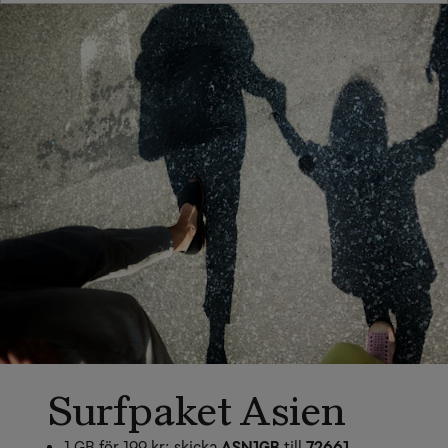
Surfpaket Asien
1 GB för 199 kr: skicka
ASN1GB
till
72661