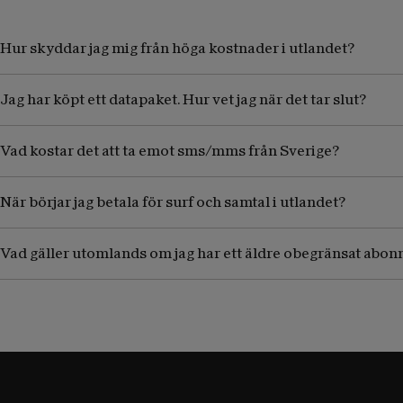
Hur skyddar jag mig från höga kostnader i utlandet?
Jag har köpt ett datapaket. Hur vet jag när det tar slut?
Vad kostar det att ta emot sms/mms från Sverige?
När börjar jag betala för surf och samtal i utlandet?
Vad gäller utomlands om jag har ett äldre obegränsat abo