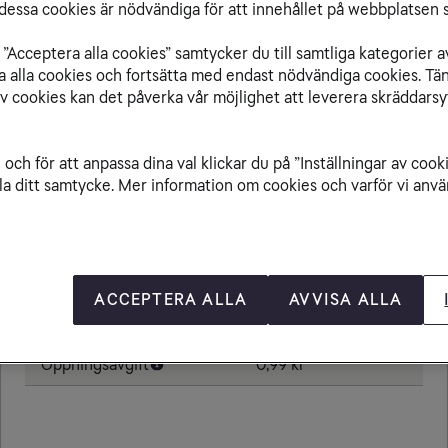
essa cookies är nödvändiga för att innehållet på webbplatsen s
”Acceptera alla cookies” samtycker du till samtliga kategorier a
isa alla cookies och fortsätta med endast nödvändiga cookies. Tä
Från Bahrain till
av cookies kan det påverka vår möjlighet att leverera skräddarsy
och för att anpassa dina val klickar du på ”Inställningar av cook
la ditt samtycke. Mer information om cookies och varför vi använ
Ringa samtal
25,00 kr/min
Ta emot samtal
25,00 kr/min
Skicka sms
6,00 kr
ACCEPTERA ALLA
AVVISA ALLA
Skicka mms
11,00 kr
Öppningsavgift
0,99 kr