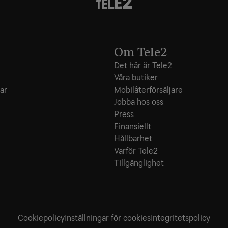
Om Tele2
Det här är Tele2
Våra butiker
ar
Mobilåterförsäljare
Jobba hos oss
Press
Finansiellt
Hållbarhet
Varför Tele2
Tillgänglighet
Cookiepolicy
Inställningar för cookies
Integritets­policy