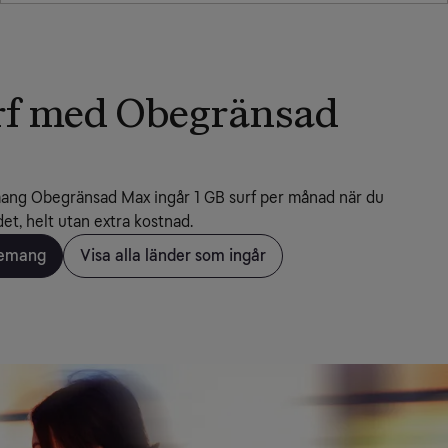
rf med Obegränsad
ang Obegränsad Max ingår 1 GB surf per månad när du 
ndet, helt utan extra kostnad.
nemang
Visa alla länder som ingår