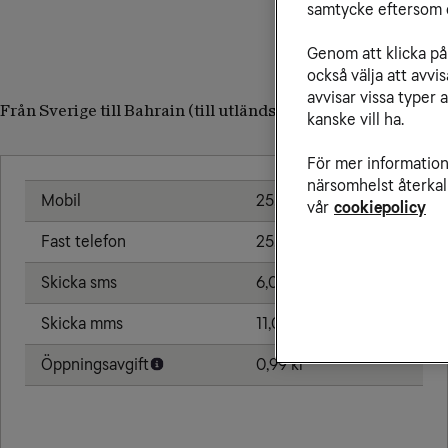
samtycke eftersom d
Genom att klicka på 
också välja att avv
avvisar vissa typer 
Från Sverige till Bahrain (till utländskt nummer)
kanske vill ha.
För mer information 
närsomhelst återkal
Mobil
25,00 kr/min
vår
cookiepolicy
Fast telefon
25,00 kr/min
Skicka sms
6,00 kr
Skicka mms
11,00 kr
Öppningsavgift
0,99 kr