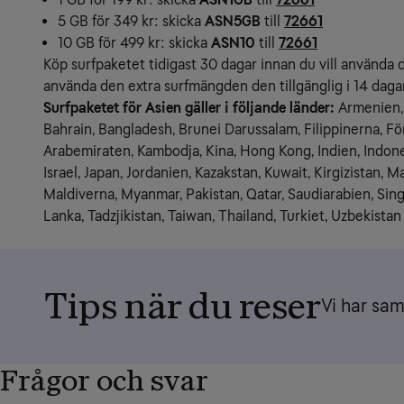
5 GB för 349 kr: skicka
ASN5GB
till
72661
10 GB för 499 kr: skicka
ASN10
till
72661
Köp surfpaketet tidigast 30 dagar innan du vill använda d
använda den extra surfmängden den tillgänglig i 14 dagar
Surfpaketet för Asien gäller i följande länder:
 Armenien, 
Bahrain, Bangladesh, Brunei Darussalam, Filippinerna, Fö
Arabemiraten, Kambodja, Kina, Hong Kong, Indien, Indonesie
Israel, Japan, Jordanien, Kazakstan, Kuwait, Kirgizistan, Ma
Maldiverna, Myanmar, Pakistan, Qatar, Saudiarabien, Sing
Lanka, Tadzjikistan, Taiwan, Thailand, Turkiet, Uzbekista
Tips när du reser
Vi har sam
Frågor och svar