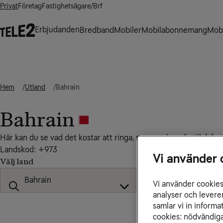
Privat
Företag
Fastighetsägare/Brf
Erbjudanden
Bredband
Mobiler
Mobilabonnemang
Mobi
Hem
Utland
Bahrain
Bahrain
Här kan du se vad det kostar att ringa, sms:a och surfa till, från
Landskod: +973
Vi använder 
Välj land
Vi använder cookies 
analyser och levere
samlar vi in inform
cookies: nödvändiga,