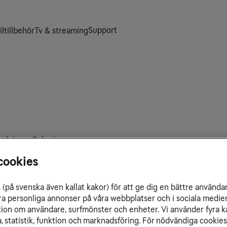
Support
ltillbehör
Tv & streaming
 och inom Bahrain.
cookies
(på svenska även kallat kakor) för att ge dig en bättre använda
ra personliga annonser på våra webbplatser och i sociala medie
ation om användare, surfmönster och enheter. Vi använder fyra k
 statistik, funktion och marknadsföring. För nödvändiga cookies 