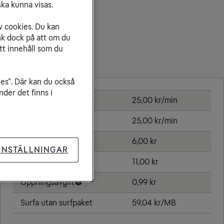
ka kunna visas.
v cookies. Du kan
nk dock på att om du
tt innehåll som du
Priser inom Bahrain
ies”. Där kan du också
der det finns i
Ringa samtal
25,00 kr/min
Ta emot samtal
25,00 kr/min
Skicka sms
6,00 kr
INSTÄLLNINGAR
Skicka mms
11,00 kr
Öppningsavgift
0,99 kr
Surfa utan surfpaket
59,04 kr/MB