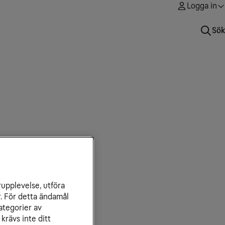
Logga in
Sök
rupplevelse, utföra
r. För detta ändamål
ategorier av
krävs inte ditt