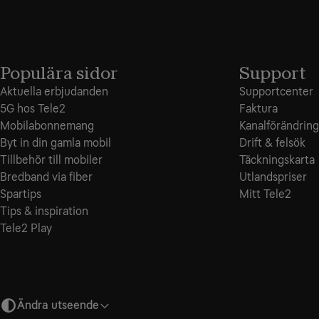
Populära sidor
Support
Aktuella erbjudanden
Supportcenter
5G hos Tele2
Faktura
Mobilabonnemang
Kanalförändring
Byt in din gamla mobil
Drift & felsök
Tillbehör till mobiler
Täckningskarta
Bredband via fiber
Utlandspriser
Spartips
Mitt Tele2
Tips & inspiration
Tele2 Play
Ändra utseende