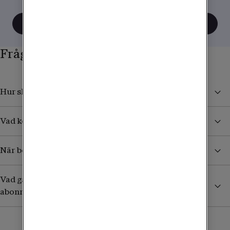
tänka när du använder mobilen utomlands.
Visa alla tips
Frågor och svar
Hur skyddar jag mig från höga kostnader i utlandet?
Vad kostar det att ta emot sms/mms från Sverige?
När börjar jag betala för surf och samtal i utlandet?
Vad gäller utomlands om jag har ett äldre obegränsat
abonnemang?