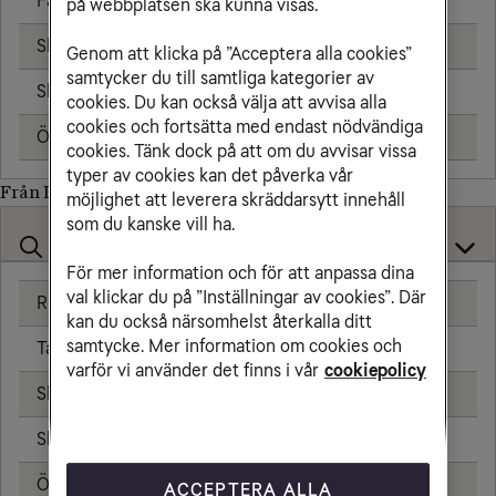
Fast telefon
25,00 kr/min
på webbplatsen ska kunna visas.
Skicka sms
6,00 kr
Genom att klicka på ”Acceptera alla cookies”
samtycker du till samtliga kategorier av
Skicka mms
11,00 kr
cookies. Du kan också välja att avvisa alla
cookies och fortsätta med endast nödvändiga
Öppningsavgift
0,99 kr
cookies. Tänk dock på att om du avvisar vissa
typer av cookies kan det påverka vår
Från Liberia till
möjlighet att leverera skräddarsytt innehåll
som du kanske vill ha.
För mer information och för att anpassa dina
val klickar du på ”Inställningar av cookies”. Där
Ringa samtal
25,00 kr/min
kan du också närsomhelst återkalla ditt
samtycke. Mer information om cookies och
Ta emot samtal
25,00 kr/min
varför vi använder det finns i vår
cookiepolicy
Skicka sms
6,00 kr
Skicka mms
11,00 kr
Öppningsavgift
0,99 kr
ACCEPTERA ALLA