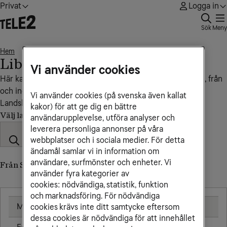
Privat
Logga in
Sök
Meny
Hem
Liberia
• • •
Liberia
Vi använder cookies
Här kan du se vad det kostar att ringa, sms:a och surfa till, från
och inom Liberia.
Vi använder cookies (på svenska även kallat
Landskod: +231
kakor) för att ge dig en bättre
Välj land
användarupplevelse, utföra analyser och
leverera personliga annonser på våra
webbplatser och i sociala medier. För detta
ändamål samlar vi in information om
användare, surfmönster och enheter. Vi
Från Sverige till Liberia (till utländskt nummer)
använder fyra kategorier av
cookies: nödvändiga, statistik, funktion
och marknadsföring. För nödvändiga
Mobil
25,00 kr/min
cookies krävs inte ditt samtycke eftersom
dessa cookies är nödvändiga för att innehållet