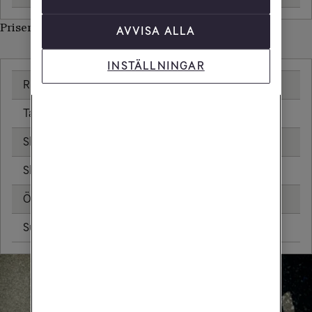
Priser inom Liberia
AVVISA ALLA
INSTÄLLNINGAR
Ringa samtal
25,00 kr/min
Ta emot samtal
25,00 kr/min
Skicka sms
6,00 kr
Skicka mms
11,00 kr
Öppningsavgift
0,99 kr
Surfa utan surfpaket
181,44 kr/MB