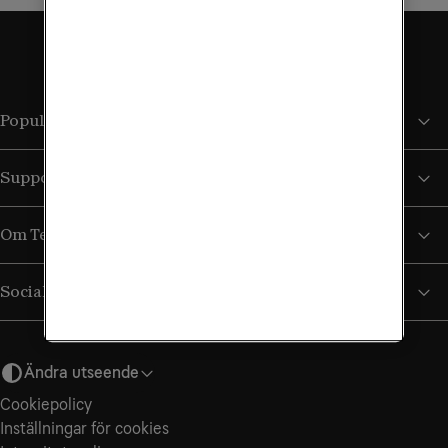
Populära sidor
Support
Om Tele2
Sociala medier
Ändra utseende
Cookiepolicy
Inställningar för cookies