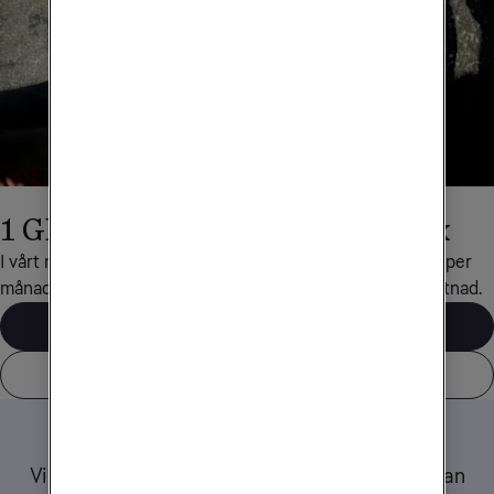
1 GB surf med Obegränsad Max
I vårt mobilabonnemang Obegränsad Max ingår 1 GB surf per 
månad när du reser till det här landet, helt utan extra kostnad.
Våra mobilabonnemang
Visa alla länder som ingår
Tips när du reser
Vi har samlat ett gäng tips och råd om hur du kan