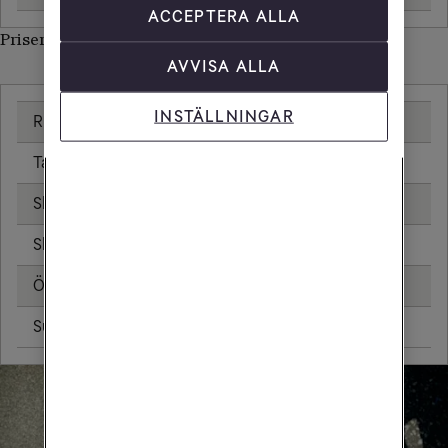
ACCEPTERA ALLA
Priser inom Rwanda
AVVISA ALLA
INSTÄLLNINGAR
Ringa samtal
25,00 kr/min
Ta emot samtal
25,00 kr/min
Skicka sms
6,00 kr
Skicka mms
11,00 kr
Öppningsavgift
0,99 kr
Surfa utan surfpaket
59,04 kr/MB