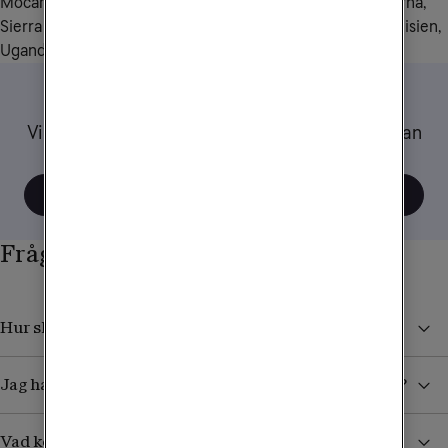
Mocambique, Niger, Nigeria, Rwanda, Senegal, Seychellerna, 
Sierra Leone, Sydafrika, Sudan, Tanzania, Tchad, Togo, Tunisien, 
Uganda, Zambia.
Tips när du reser
Vi har samlat ett gäng tips och råd om hur du kan
tänka när du använder mobilen utomlands.
Visa alla tips
Frågor och svar
Hur skyddar jag mig från höga kostnader i utlandet?
Jag har köpt ett datapaket. Hur vet jag när det tar slut?
Vad kostar det att ta emot sms/mms från Sverige?