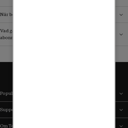
När börjar jag betala för surf och samtal i utlandet?
Vad gäller utomlands om jag har ett äldre obegränsat
abonnemang?
Populära sidor
Support
Om Tele2