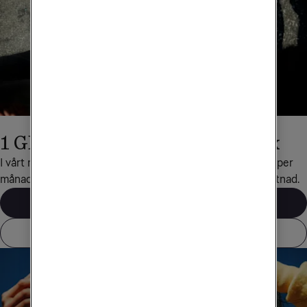
1 GB surf med Obegränsad Max
I vårt mobilabonnemang Obegränsad Max ingår 1 GB surf per 
månad när du reser till det här landet, helt utan extra kostnad.
Våra mobilabonnemang
Visa alla länder som ingår