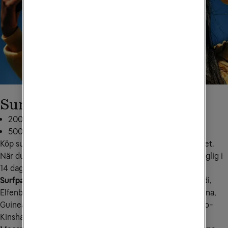
Surfpaket Afrika
200 MB för 249 kr: skicka
AFR200MB
till
72661
500 MB för 349 kr: skicka
AFR500MB
till
72661
Köp surfpaketet tidigast 30 dagar innan du vill använda det. 
När du börjar använda den extra surfmängden den tillgänglig i 
14 dagar.
Surfpaket Afrika gäller i följande länder:
 Algeriet, Burundi, 
Elfenbenskusten, Egypten, Ekvatorialguinea, Gambia, Ghana, 
Guinea, Guinea-Bissau, Kamerun, Kap Verde, Kenya, Kongo-
Kinshasa, Malawi, Marocko, Mauretanien, Mauritius, 