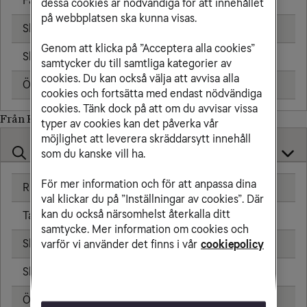
Fast telefon
25,00 kr/min
dessa cookies är nödvändiga för att innehållet
på webbplatsen ska kunna visas.
Skicka sms
6,00 kr
Genom att klicka på ”Acceptera alla cookies”
Skicka mms
11,00 kr
samtycker du till samtliga kategorier av
cookies. Du kan också välja att avvisa alla
Öppningsavgift
0,99 kr
cookies och fortsätta med endast nödvändiga
cookies. Tänk dock på att om du avvisar vissa
Från Rwanda till
typer av cookies kan det påverka vår
möjlighet att leverera skräddarsytt innehåll
som du kanske vill ha.
För mer information och för att anpassa dina
Ringa samtal
25,00 kr/min
val klickar du på ”Inställningar av cookies”. Där
kan du också närsomhelst återkalla ditt
Ta emot samtal
25,00 kr/min
samtycke. Mer information om cookies och
Skicka sms
6,00 kr
varför vi använder det finns i vår
cookiepolicy
Skicka mms
11,00 kr
Öppningsavgift
0,99 kr