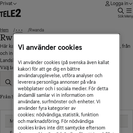
Privat
Logga in
Sök
Meny
Hem
Rwanda
• • •
Rwanda
Vi använder cookies
Här kan du se vad det kostar att ringa, sms:a och surfa till, från
och inom Rwanda.
Landskod: +250
Vi använder cookies (på svenska även kallat
Välj land
kakor) för att ge dig en bättre
användarupplevelse, utföra analyser och
leverera personliga annonser på våra
webbplatser och i sociala medier. För detta
ändamål samlar vi in information om
Från Sverige till Rwanda (till utländskt nummer)
användare, surfmönster och enheter. Vi
använder fyra kategorier av
cookies: nödvändiga, statistik, funktion
Mobil
25,00 kr/min
och marknadsföring. För nödvändiga
cookies krävs inte ditt samtycke eftersom