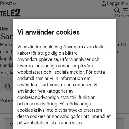
Privat
Logga in
Sök
Meny
Hem
Samoa
• • •
Vi använder cookies
Samoa
Här kan du se vad det kostar att ringa och sms:a till Samoa. På
Vi använder cookies (på svenska även kallat
grund av att vi saknar roamingavtal med landet kan du inte
kakor) för att ge dig en bättre
koppla upp mobilen i ett mobilnät där.
användarupplevelse, utföra analyser och
Landskod: +685
leverera personliga annonser på våra
webbplatser och i sociala medier. För detta
Välj land
ändamål samlar vi in information om
användare, surfmönster och enheter. Vi
använder fyra kategorier av
cookies: nödvändiga, statistik, funktion
Från Sverige till Samoa (till utländskt nummer)
och marknadsföring. För nödvändiga
cookies krävs inte ditt samtycke eftersom
dessa cookies är nödvändiga för att innehållet
på webbplatsen ska kunna visas.
Mobil
25,00 kr/min