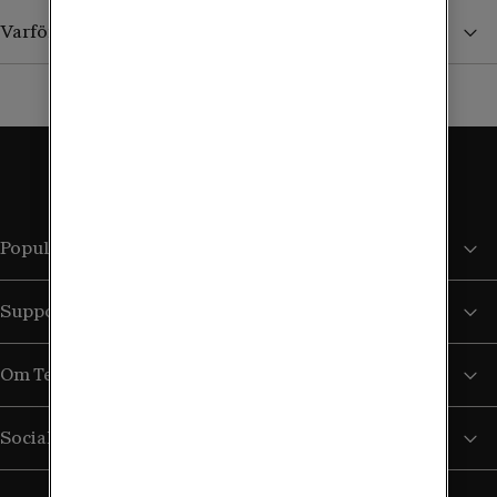
Varför ser jag inga priser i landet?
Populära sidor
Support
Om Tele2
Sociala medier