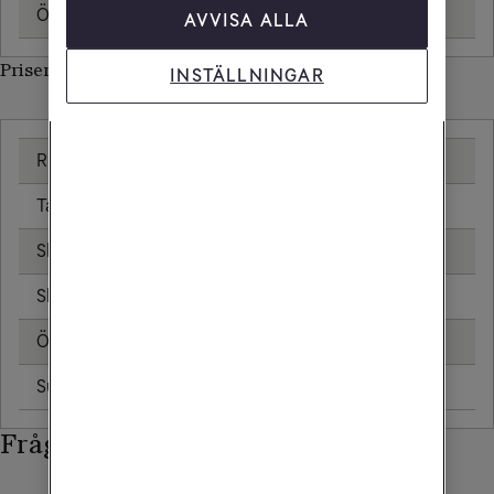
Öppningsavgift
AVVISA ALLA
Priser inom Samoa
INSTÄLLNINGAR
Ringa samtal
Ta emot samtal
Skicka sms
Skicka mms
Öppningsavgift
Surfa utan surfpaket
Frågor och svar