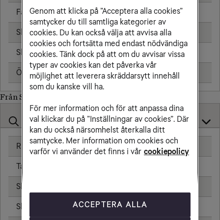
Genom att klicka på ”Acceptera alla cookies”
Fast telefon
25,00 kr/min
samtycker du till samtliga kategorier av
Skicka sms
6,00 kr
cookies. Du kan också välja att avvisa alla
cookies och fortsätta med endast nödvändiga
Skicka mms
11,00 kr
cookies. Tänk dock på att om du avvisar vissa
typer av cookies kan det påverka vår
Öppningsavgift
0,99 kr
möjlighet att leverera skräddarsytt innehåll
som du kanske vill ha.
Från Samoa till
För mer information och för att anpassa dina
val klickar du på ”Inställningar av cookies”. Där
kan du också närsomhelst återkalla ditt
samtycke. Mer information om cookies och
Ringa samtal
varför vi använder det finns i vår
cookiepolicy
Ta emot samtal
Skicka sms
ACCEPTERA ALLA
Skicka mms