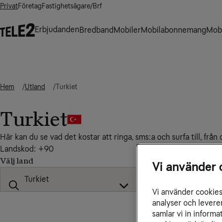
Privat
Företag
Fastighetsägare/Brf
Erbjudanden
Bredband
Mobiler
Mobilabonnemang
Mobi
Hem
Utland
Turkiet
Turkiet
Här kan du se vad det kostar att ringa, sms:a och surfa till, från
Landskod: +90
Välj land
Vi använder 
Vi använder cookies 
analyser och levere
samlar vi in inform