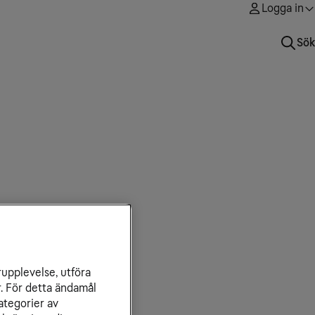
Logga in
Sök
rupplevelse, utföra
r. För detta ändamål
ategorier av