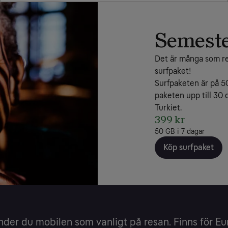
Semeste
Det är många som rese
surfpaket!
Surfpaketen är på 50
paketen upp till 30 d
Turkiet.
399 kr
50 GB i 7 dagar
Köp surfpaket
nder du mobilen som vanligt på resan. Finns för Eu