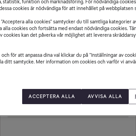
 statistik, funktion och marknadsföring. För nödvändiga cookies 
essa cookies är nödvändiga för att innehållet på webbplatsen s
”Acceptera alla cookies” samtycker du till samtliga kategorier a
Från Turkiet till
isa alla cookies och fortsätta med endast nödvändiga cookies. Tä
av cookies kan det påverka vår möjlighet att leverera skräddarsy
och för att anpassa dina val klickar du på ”Inställningar av cook
Ringa samtal
25,00 kr/min
la ditt samtycke. Mer information om cookies och varför vi använ
Ta emot samtal
25,00 kr/min
Skicka sms
6,00 kr
ACCEPTERA ALLA
AVVISA ALLA
Skicka mms
11,00 kr
Öppningsavgift
0,99 kr