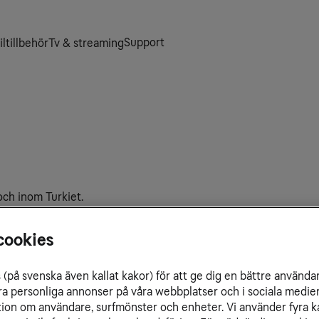
Support
ltillbehör
Tv & streaming
 och inom Turkiet.
cookies
(på svenska även kallat kakor) för att ge dig en bättre använda
ra personliga annonser på våra webbplatser och i sociala medie
ation om användare, surfmönster och enheter. Vi använder fyra k