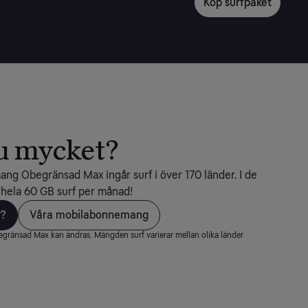
Köp surfpaket
u mycket?
ng Obegränsad Max ingår surf i över 170 länder. I de 
 hela 60 GB surf per månad!
r?
Våra mobilabonnemang
begränsad Max kan ändras. Mängden surf varierar mellan olika länder