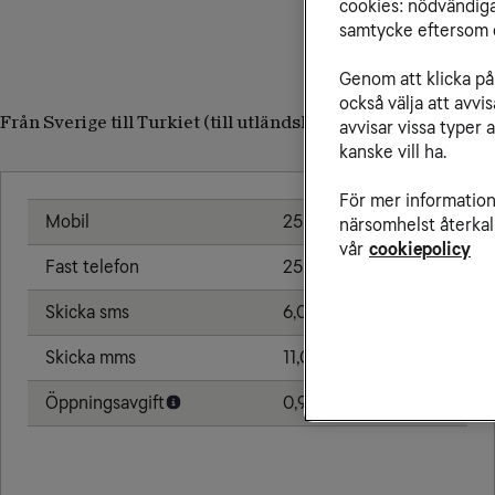
cookies: nödvändiga,
samtycke eftersom d
Genom att klicka på 
också välja att avv
Från Sverige till Turkiet (till utländskt nummer)
avvisar vissa typer 
kanske vill ha.
För mer information 
Mobil
25,00 kr/min
närsomhelst återkal
vår
cookiepolicy
Fast telefon
25,00 kr/min
Skicka sms
6,00 kr
Skicka mms
11,00 kr
Öppningsavgift
0,99 kr