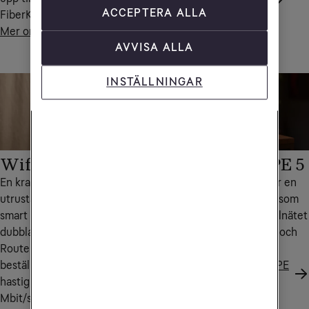
ACCEPTERA ALLA
FiberKoax.
Mer om Wifi Hub C2
AVVISA ALLA
INSTÄLLNINGAR
Wifi Hub L2
Huawei 5G CPE 5
En kraftfull wifi-router
Den här 5G-routern är en
utrustad med Wifi 6-teknik,
kraftfull Wifi 6-router som
smart bandsteering och
kopplas upp mot mobilnätet
dubbla frekvensband.
med stöd för både 5G och
Routern ingår när du
4G.
beställer bredband med
Mer om Huawei 5G CPE
hastighet upp till 500
5
Mbit/s med FiberLAN.