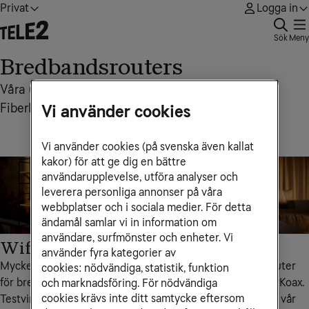
Privat
Logga in
Sök
Meny
Bredbandsrouters
Våra utrustningsalternativ för fast bredband via
FiberKoax, FiberLAN och Mobilt bredband via 5G
Vi använder cookies
Vi använder cookies (på svenska även kallat
kakor) för att ge dig en bättre
användarupplevelse, utföra analyser och
leverera personliga annonser på våra
webbplatser och i sociala medier. För detta
ändamål samlar vi in information om
användare, surfmönster och enheter. Vi
Wifi Hub C4
Wifi Hub C3
använder fyra kategorier av
Mycket snabb wifi-router
Mycket snabb wifi-router
cookies: nödvändiga, statistik, funktion
för bredband via FiberKoax.
för bredband via FiberKoax.
och marknadsföring. För nödvändiga
cookies krävs inte ditt samtycke eftersom
Testvinnande och Sveriges
Speciellt anpassad för vår