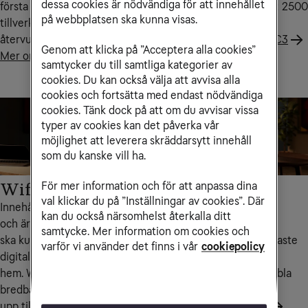
dessa cookies är nödvändiga för att innehållet
första router med skalet
allra högsta hastighet: 2500
på webbplatsen ska kunna visas.
tillverkat helt av
Mbit/s.
återvunnen plast.
Läs mer om Wifi Hub C3
Genom att klicka på ”Acceptera alla cookies”
Mer om Wifi Hub C4
samtycker du till samtliga kategorier av
cookies. Du kan också välja att avvisa alla
cookies och fortsätta med endast nödvändiga
cookies. Tänk dock på att om du avvisar vissa
typer av cookies kan det påverka vår
möjlighet att leverera skräddarsytt innehåll
som du kanske vill ha.
Wifi Hub C2
Wifi Hub L3
För mer information och för att anpassa dina
val klickar du på ”Inställningar av cookies”. Där
Innehåller modern teknik
En mycket snabb och
kan du också närsomhelst återkalla ditt
och är framtagen för att du
kraftfull wifi-router
samtycke. Mer information om cookies och
ska kunna utnyttja den
utrustad med den senaste
varför vi använder det finns i vår
cookiepolicy
digitala kraften i hela ditt
Wifi 7-tekniken, smart
hem. Wifi Hub C2 ingår i
bandsteering och dubbla
bredband med hastigheter
frekvensband.
upp till 500 Mbit/s i
Mer om Wifi Hub L3