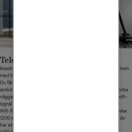
Tele2 Wifi-förstärkare
Maximera din wifi-upplevelse med vår wifi-förstärkare, driven 
med hjälp av avancerad mesh-teknik.
Du får inte bara förbättrad täckning utan även sömlös 
anslutning i varje hörn av ditt hem. Perfekt för dig med tjocka 
väggar, ett stort hem eller dig som önskar en extra stark wifi-
signal överallt.
Wifi-förstärkare ingår utan extra kostnad med Bredband Max 
1200 eller 2500 Mbit/s, men du kan också beställa en om du 
har ett annat bredband.
699 kr