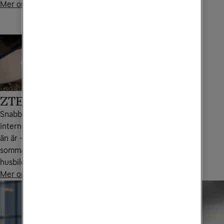
Mer om Wifi Hub L2
ZTE U30 Air
Snabb och stabil
internetuppkoppling var du
än är – perfekt för
sommarstugan, båten eller
husbilen.
Mer om ZTE U30 Air