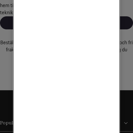
hem till dig och installerar vår utrustning eller fixar annan 
teknik du behöver hjälp med.
Läs mer och beställ
Bredband från Tele2
Beställ bredband via fiber eller 5G, med obegränsad surf och fri
frakt vid beställning online, oavsett vilket abonnemang du
väljer.
Beställ bredband
Populära sidor