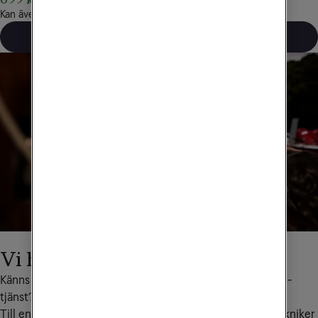
Kan även delbetalas på 12 mån
Beställ på tel 90 111
Vi hjälper dig hemma hos dig
Känns det osäkert att installera ditt nya bredband eller tv-
tjänst? Eller behöver du hjälp med din tv eller dator?
Till en mindre kostnad (efter RUT-avdrag) kommer en tekniker 