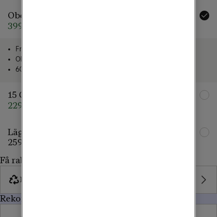
Obegränsad
399 kr/mån
509 kr/mån
Fria samtal och sms
Obegränsad surf i Sverige
60 GB surf i EU/EES
15 GB
229 kr/mån
359 kr/mån
Lägg till familjemedlem
259 kr/mån
Få rabatt, byt in gamla mobilen
Byt in mobil
Rekommenderat för dig