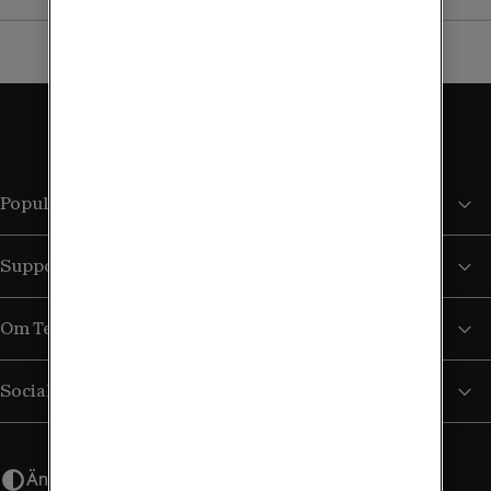
Populära sidor
Support
Om Tele2
Sociala medier
Ändra utseende