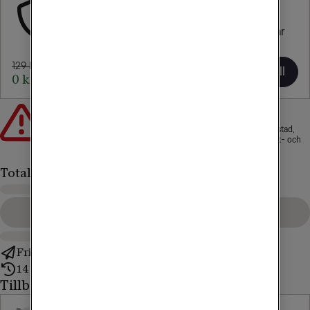
Försäkring
Tele2 Trygghetsavtal
Försäkra din nya mobil eller surfplatta och var 
trygg när något händer.
129 kr/mån
Lägg till
0 kr/mån i 1 mån
Att låna kostar pengar!
Om du inte kan betala tillbaka skulden i tid riskerar du en
betalningsanmärkning. Det kan leda till svårigheter att få hyra bostad,
teckna abonnemang och få nya lån. För stöd, vänd dig till budget- och
skuldrådgivningen i din kommun. Kontaktuppgifter finns på
konsumentverket.se
.
Totalt
Gå till kassan
Fri frakt
14 dagars ångerrätt
Tillbehör till mobilen