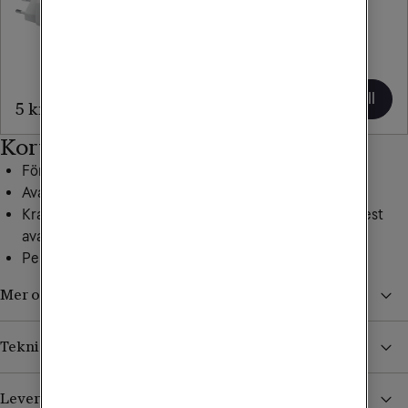
Celly
Anker
Laddare 25W
Soundcore
USB-C
R50i
13
Lägg till
Lägg till
5 kr/mån
kr/mån
Kort om mobilen
Förvånansvärt tunn
Avancerad AI med Gemini
Kraftfull prestanda med Google Tensor G5 – Pixels mest
avancerade chip
Perfekt för multitasking och underhållning
Mer om Pixel 10 Pro Fold
Teknisk specifikation
Leverans, betalning och retur