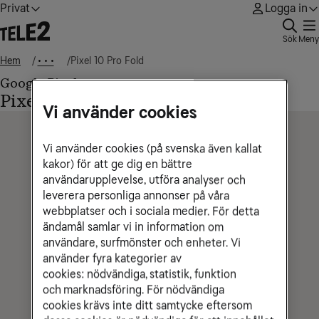
Privat
Logga in
Sök
Meny
Hem
Pixel 10 Pro Fold
• • •
Google Pixel
Pixel 10 Pro Fold
Vi använder cookies
Vi använder cookies (på svenska även kallat
kakor) för att ge dig en bättre
användarupplevelse, utföra analyser och
leverera personliga annonser på våra
webbplatser och i sociala medier. För detta
ändamål samlar vi in information om
användare, surfmönster och enheter. Vi
använder fyra kategorier av
cookies: nödvändiga, statistik, funktion
och marknadsföring. För nödvändiga
cookies krävs inte ditt samtycke eftersom