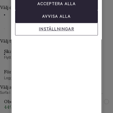
ACCEPTERA ALLA
Välj delbetalning av mobilen
AVVISA ALLA
36 mån
24 mån
INSTÄLLNINGAR
12 mån
Direkt
Välj typ av abonnemang
Skaffa ett nytt abonnemang
Flytta nummer eller välj ett nytt
Förnya ditt Tele2-abonnemang
Logga in för att fortsätta
Välj abonnemang
Surfa i Sveriges snabbaste 5G-nät. Täcker 99,9% av befolkningen.
Obegränsad Max
Extra allt
449 kr/mån
549 kr/mån