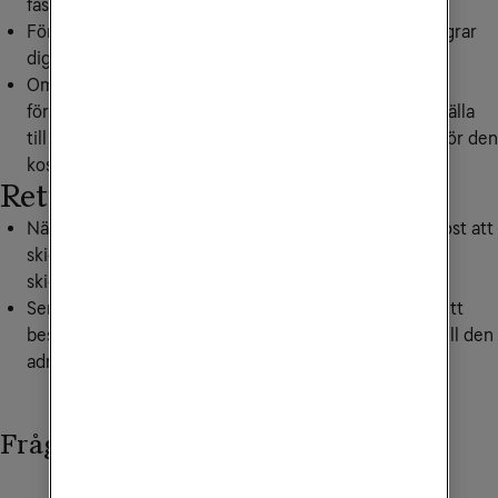
fastställa utrustningens egenskaper och funktion.
För att undvika betalningsskyldighet till oss om du ångrar
dig ber vi dig särskilt att inte använda utrustningen.
Om du skickar tillbaka utrustning som har skadats,
förändrats eller av annan anledning inte går att återställa
till sitt ursprungliga skick kommer vi att debitera dig för den
kostnad som värdeminskningen innebär för oss.
Returnera utrustningen
När vi har mottagit ditt meddelande kommer vi per post att
skicka dig en fraktsedel som vi ber dig använda när du
skickar tillbaka eventuell utrustning.
Senast 14 dagar efter att du har meddelat Tele2 om ditt
beslut att ångra avtalet ska utrustningen returneras till den
adress som står på fraktsedeln.
Frågor och svar