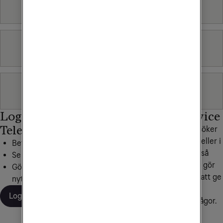
Mobiltelefoni
Tv & Streaming
Fast telefoni
Logga in på Mitt
Personlig service
Tele2
Hittar du inte det du söker
under frågor och svar eller i
Betala dina fakturor
någon av våra artiklar så
Se din surfförbrukning
hjälper vi dig gärna. Vi gör
Gör inställningar, beställ
alltid vårt yttersta för att ge
nytt SIM och mer
personlig service och
Logga in
snabba svar på dina frågor.
Kontakta oss