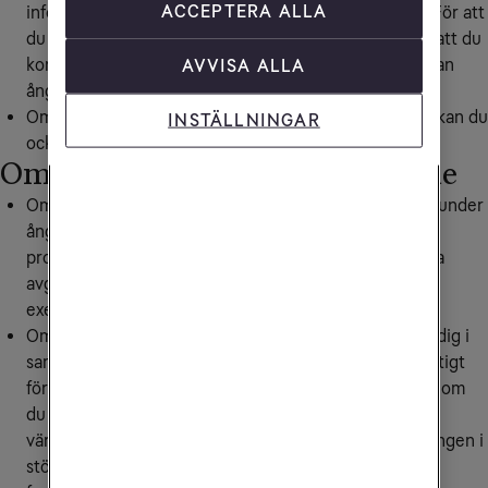
ACCEPTERA ALLA
info@tele2.com. Du kan också ringa vår
kundservice
. För att
du ska hinna utöva din ångerrätt i tid räcker det med att du
kontaktar oss om att du tänker utöva ångerrätten innan
AVVISA ALLA
ångerfristen gått ut.
Om du ingått ett avtal via Tele2s webbplats eller app kan du
INSTÄLLNINGAR
också utöva din ångerrätt online på
Mitt Tele2
.
Om du ångrar dig gäller följande
Om du använder tjänsten och därefter ångrar avtalet under
ångerfristen blir du ersättningsskyldig för dels en
proportionell andel av det avtalade priset och dels alla
avgifter som uppkommit vid användning av tjänsten,
exempelvis samtalsavgifter.
Om du har tagit emot eller fått utrustning skickad till dig i
samband med avtalet ber vi dig att hantera den försiktigt
för att undvika risken att bli ersättningsskyldig till oss om
du vill ångra ditt avtal. Du är ansvarig för den
värdeminskning som uppstår om du hanterar utrustningen i
större omfattning än vad som är nödvändigt för att