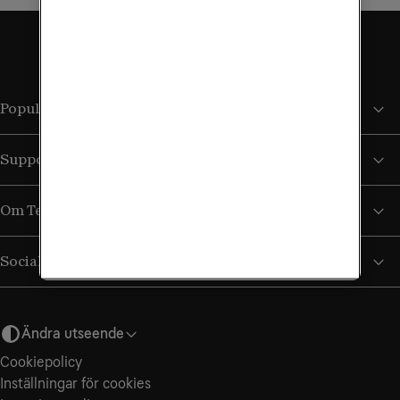
Populära sidor
Support
Om Tele2
Sociala medier
Ändra utseende
Cookiepolicy
Inställningar för cookies