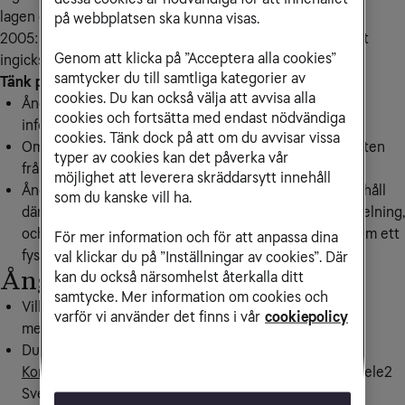
lagen om distansavtal och avtal utanför affärslokaler (SFS
på webbplatsen ska kunna visas.
2005:59) kan du ångra avtalet inom 14 dagar efter att det
Genom att klicka på ”Acceptera alla cookies”
ingicks, vilket kallas ångerfristen.
samtycker du till samtliga kategorier av
Tänk på!
cookies. Du kan också välja att avvisa alla
Ångerfristen börjar räknas först från den dag du får
cookies och fortsätta med endast nödvändiga
information enligt lagen om din rätt att ångra köpet.
cookies. Tänk dock på att om du avvisar vissa
Om du beställer en hårdvara/tillbehör gäller ångerfristen
typer av cookies kan det påverka vår
från den dag du får varan.
möjlighet att leverera skräddarsytt innehåll
Ångerrätten gäller
inte
för beställning av digitalt innehåll
som du kanske vill ha.
där åtkomsten sker via nedladdning eller direktuppspelning,
och där innehållet levereras på ett annat sätt än genom ett
För mer information och för att anpassa dina
fysiskt medium.
val klickar du på ”Inställningar av cookies”. Där
Ångra ditt köp hos Tele2
kan du också närsomhelst återkalla ditt
samtycke. Mer information om cookies och
Vill du utöva ångerrätten ska du skicka ett tydligt
varför vi använder det finns i vår
cookiepolicy
meddelande om ditt beslut att ångra avtalet till Tele2.
Du kan använda
Tele2s ångerblankett
eller skriva ut
Konsumentverkets ångerblankett
och skicka den till Tele2
Sverige AB, 106 66 Stockholm eller mejla till tele2-