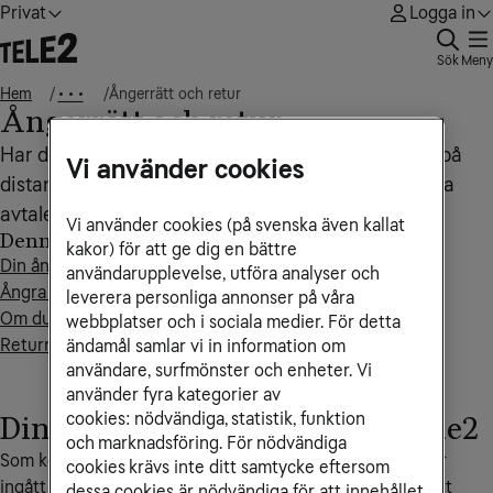
Privat
Logga in
Sök
Meny
Hem
Ångerrätt och retur
• • •
Ångerrätt och retur
Har du som konsument ingått ett avtal med Tele2 på
Vi använder cookies
distans eller utanför affärslokal har du rätt att ångra
avtalet inom 14 dagar.
Vi använder cookies (på svenska även kallat
Denna artikel innehåller
kakor) för att ge dig en bättre
Din ångerrätt som kund hos Tele2
användarupplevelse, utföra analyser och
Ångra ditt köp hos Tele2
leverera personliga annonser på våra
Om du ångrar dig gäller följande
webbplatser och i sociala medier. För detta
Returnera utrustningen
ändamål samlar vi in information om
användare, surfmönster och enheter. Vi
använder fyra kategorier av
cookies: nödvändiga, statistik, funktion
Din ångerrätt som kund hos Tele2
och marknadsföring. För nödvändiga
Som konsument har du rätt att ångra ett avtal som du har
cookies krävs inte ditt samtycke eftersom
ingått med Tele2 på distans eller utanför affärslokal. Enligt
dessa cookies är nödvändiga för att innehållet