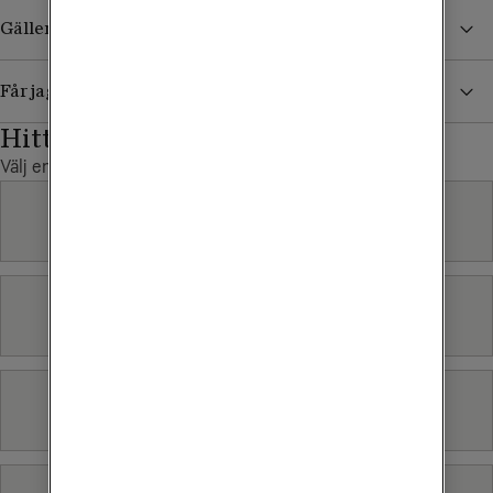
Gäller ångerrätt vid köp av Tele2s streamingpaket?
Får jag en återbetalning om jag betalat in fakturan?
Hittade du inte det du sökte?
Välj en annan kategori
Betalning
Bredband
Mobilt bredband