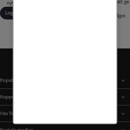
alltid vårt yttersta för att ge
nytt SIM och mer
personlig service och
Logga in
snabba svar på dina frågor.
Kontakta oss
Populära sidor
Support
Om Tele2
Sociala medier