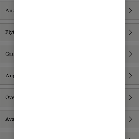
Ändra abonnemang
Flytt och adressändring
Garanti och reparation
Ångerrätt
Överlåta abonnemang
Avsluta abonnemang