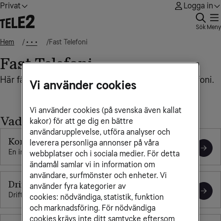
Privat
Logga in
Sök
Meny
Hem
Fast Telefoni
• • •
Fast Telefoni
Här får du all hjälp du behöver som gäller fast telefoni.
Vi använder cookies
Vi använder cookies (på svenska även kallat
Vad behöver du hjälp med?
kakor) för att ge dig en bättre
användarupplevelse, utföra analyser och
Kom igång
leverera personliga annonser på våra
En installationsguide för just dina tjänster och utrustningar.
webbplatser och i sociala medier. För detta
ändamål samlar vi in information om
användare, surfmönster och enheter. Vi
Driftinformation
använder fyra kategorier av
Driftstatus i våra nät
cookies: nödvändiga, statistik, funktion
och marknadsföring. För nödvändiga
cookies krävs inte ditt samtycke eftersom