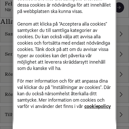
Felsök och felanmäla
dessa cookies är nödvändiga för att innehållet
När din tjänst inte fungerar
på webbplatsen ska kunna visas.
Alla artiklar
Genom att klicka på ”Acceptera alla cookies”
samtycker du till samtliga kategorier av
Samtalstjänster
cookies. Du kan också välja att avvisa alla
cookies och fortsätta med endast nödvändiga
cookies. Tänk dock på att om du avvisar vissa
Seriekopplat telefonjack
typer av cookies kan det påverka vår
möjlighet att leverera skräddarsytt innehåll
som du kanske vill ha.
Röstbrevlåda för fast telefoni via bredband
För mer information och för att anpassa dina
val klickar du på ”Inställningar av cookies”. Där
kan du också närsomhelst återkalla ditt
Röstbrevlåda för fast telefoni via telejacket
samtycke. Mer information om cookies och
varför vi använder det finns i vår
cookiepolicy
Tillvalstjänster