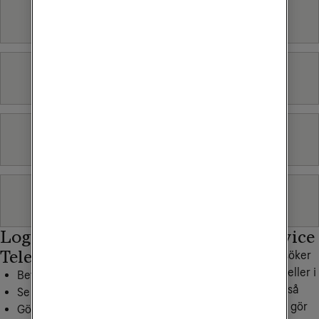
Bredband
Mobilt bredband
Mobiltelefoni
Tv & Streaming
Logga in på Mitt
Personlig service
Tele2
Hittar du inte det du söker
under frågor och svar eller i
Betala dina fakturor
någon av våra artiklar så
Se din surfförbrukning
hjälper vi dig gärna. Vi gör
Gör inställningar, beställ