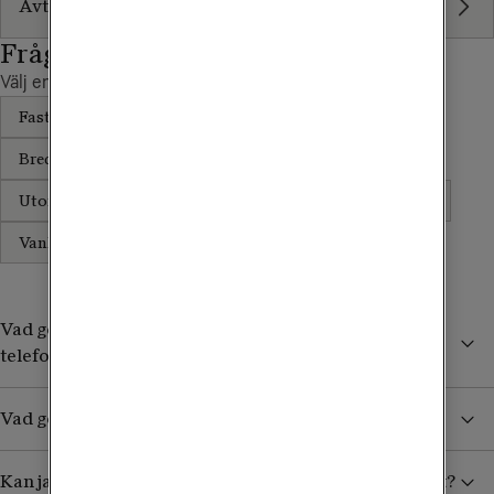
Avtalsvillkor och blanketter
Frågor och svar
Välj en kategori
Fast Telefoni
Betalning
Tv & streaming
Bredband
Mobilt
Beställa
Leverans
Utomlands
Flytt
Teknisk support
Avsluta
Vanliga frågor
Vad gör jag om jag inte får någon kopplingston i min
telefon?
Vad gör jag om jag inte kan ringa ut?
Kan jag ringa med min fasta telefoni vid strömavbrott?