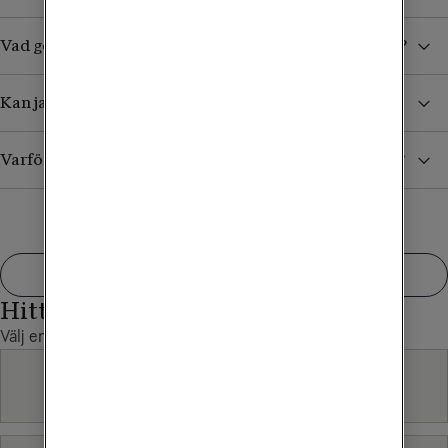
Vad gör jag om endast den ena parten hörs i samtalet?
Kan jag betala med e-faktura, autogiro eller swish?
Varför är fakturan högre än utlovad månadskostnad?
Visa fler
Hittade du inte det du sökte?
Välj en annan produkt
Betalning