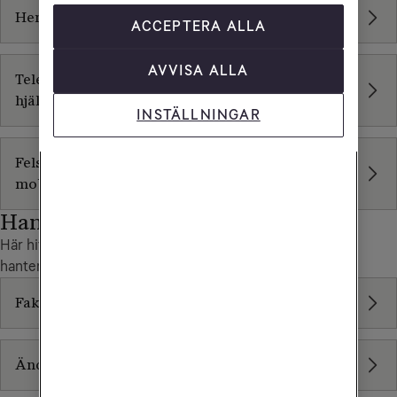
Hemtelefoni via mobilnätet
ACCEPTERA ALLA
AVVISA ALLA
Tele2 Heminstallation - installation och teknisk
hjälp i hemmet
INSTÄLLNINGAR
Felsökning av fast telefoni via telefonjack och
mobilnätet
Hantera dina abonnemang
Här hittar du mer information som hjälper dig när du vill
hantera ditt abonnemang.
Fakturaguide
Ändra betalningssätt