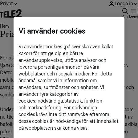
Privat
Logga in
Sök
Meny
Hem
Prisjustering
• • •
Vi använder cookies
Prisjustering
Vi använder cookies (på svenska även kallat
kakor) för att ge dig en bättre
För att vi ska kunna fortsätta ge dig de bästa nät- och
användarupplevelse, utföra analyser och
tjänsteupplevelserna behöver vi årligen justera våra priser.
leverera personliga annonser på våra
Detta gör det möjligt för oss att investera i våra fasta och
webbplatser och i sociala medier. För detta
mobila nät, utveckla nya tjänster och förbättra servicen,
ändamål samlar vi in information om
användare, surfmönster och enheter. Vi
samtidigt som vi anpassar oss till förändringar i kostnader och
använder fyra kategorier av
samhällsekonomi.
cookies: nödvändiga, statistik, funktion
och marknadsföring. För nödvändiga
Under året har vi bland annat byggt ut vårt 5G-mobilnät, som
cookies krävs inte ditt samtycke eftersom
nu täcker 90 procent av Sveriges yta och når 99,9 procent av
dessa cookies är nödvändiga för att innehållet
befolkningen. Vi har även utökat vårt tv-utbud med fler flexibla
på webbplatsen ska kunna visas.
paket och mer innehåll, så att du får större valfrihet och en