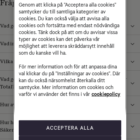
Frågor och svar
Genom att klicka på ”Acceptera alla cookies”
samtycker du till samtliga kategorier av
cookies. Du kan också välja att avvisa alla
cookies och fortsätta med endast nödvändiga
Vad gör jag om jag inte har fått något välkomstmejl?
cookies. Tänk dock på att om du avvisar vissa
typer av cookies kan det påverka vår
Vad ingår i Tele2 Säker Total?
möjlighet att leverera skräddarsytt innehåll
som du kanske vill ha.
Vilka systemkrav finns för Tele2 Säker Total?
För mer information och för att anpassa dina
val klickar du på ”Inställningar av cookies”. Där
Vad gör jag om jag upplever problem med Tele2 Säker
kan du också närsomhelst återkalla ditt
Total?
samtycke. Mer information om cookies och
varför vi använder det finns i vår
cookiepolicy
Hur avinstallerar jag Tele2 Säker Total?
Hur hanterar jag användare och enheter i mitt Tele2
ACCEPTERA ALLA
Säker Total?