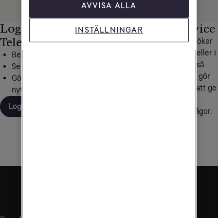
AVVISA ALLA
Logga in på Mitt
Personlig service
INSTÄLLNINGAR
Tele2
Hittar du inte det du söker
under frågor och svar eller i
Betala dina fakturor
någon av våra artiklar så
Se din surfförbrukning
hjälper vi dig gärna. Vi gör
Gör inställningar, beställ
alltid vårt yttersta för att ge
nytt SIM och mer
personlig service och
Logga in
snabba svar på dina frågor.
Kontakta oss