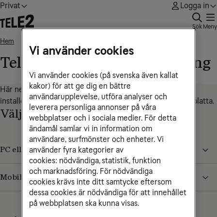
Privat
Logga in
Sök
Meny
Hem
Tele2 Säker Total - Kom igång
• • •
Vi använder cookies
Tele2 Säker Total - Kom igång
Vi använder cookies (på svenska även kallat
kakor) för att ge dig en bättre
Här nedan kan du ta del av guider som beskriver hur du
användarupplevelse, utföra analyser och
installerar Tele2 Säker Total på din dator, mobil eller surfplatta.
leverera personliga annonser på våra
Välj hårdvara
webbplatser och i sociala medier. För detta
ändamål samlar vi in information om
användare, surfmönster och enheter. Vi
PC eller Mac
använder fyra kategorier av
cookies: nödvändiga, statistik, funktion
och marknadsföring. För nödvändiga
Mobil eller Surfplatta
cookies krävs inte ditt samtycke eftersom
dessa cookies är nödvändiga för att innehållet
på webbplatsen ska kunna visas.