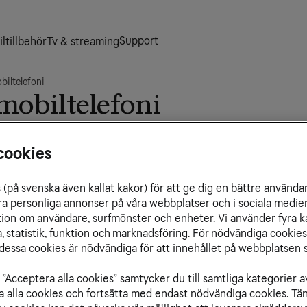
Support
ltillbehör
Tv & streaming
iltelefoni
obiltelefoni
elevant information som hjälper dig att snabbt kom
De
nnemang
cookies
Vå
 våra mobilabonnemang, för att se vilket som
Nu
(på svenska även kallat kakor) för att ge dig en bättre använda
PI
ra personliga annonser på våra webbplatser och i sociala medie
Rö
ation om användare, surfmönster och enheter. Vi använder fyra k
Mi
 statistik, funktion och marknadsföring. För nödvändiga cookies 
essa cookies är nödvändiga för att innehållet på webbplatsen s
Ex
ar funderingar hur det fungerar att flytta ett
Sp
”Acceptera alla cookies” samtycker du till samtliga kategorier a
isa alla cookies och fortsätta med endast nödvändiga cookies. Tä