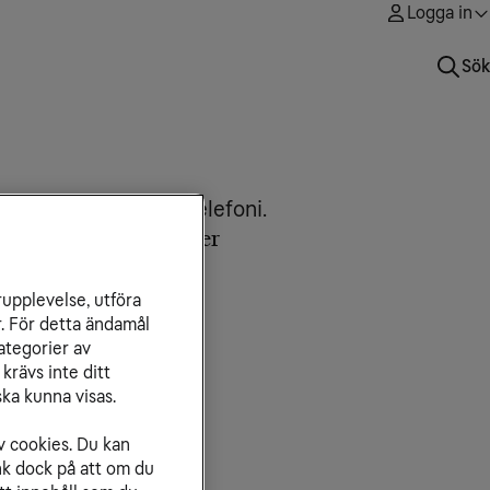
Logga in
Sök
ma igång med mobiltelefoni.
nna artikel innehåller
ra mobilabonnemang
mmerflytt
rupplevelse, utföra
N- och PUK-kod
r. För detta ändamål
stbrevlåda
ategorier av
tt Tele2
krävs inte ditt
ka kunna visas.
tra data
ärrtjänster
v cookies. Du kan
nk dock på att om du