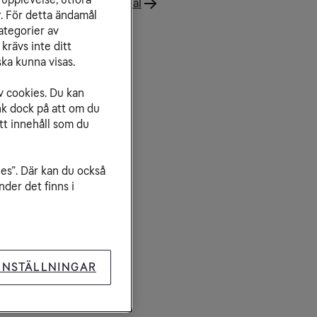
msung SMT-C7160 - Manual
r. För detta ändamål
ategorier av
krävs inte ditt
ka kunna visas.
v cookies. Du kan
nk dock på att om du
tt innehåll som du
ies”. Där kan du också
der det finns i
INSTÄLLNINGAR