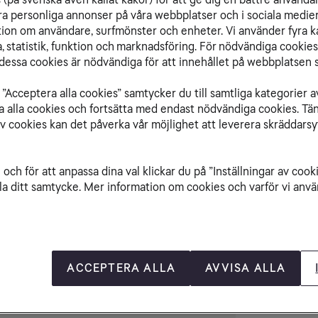
Sa
ra personliga annonser på våra webbplatser och i sociala medie
ation om användare, surfmönster och enheter. Vi använder fyra k
 statistik, funktion och marknadsföring. För nödvändiga cookies 
Ja
essa cookies är nödvändiga för att innehållet på webbplatsen s
”Acceptera alla cookies” samtycker du till samtliga kategorier a
isa alla cookies och fortsätta med endast nödvändiga cookies. Tä
Ja. SMT-C7160 250 GB - SMT-
av cookies kan det påverka vår möjlighet att leverera skräddarsy
C7160B 320 GB
och för att anpassa dina val klickar du på ”Inställningar av cook
la ditt samtycke. Mer information om cookies och varför vi använ
1080i, 1080p, 720p, 576p, 576i samt
original
ACCEPTERA ALLA
AVVISA ALLA
MPEG-2, MPEG-4