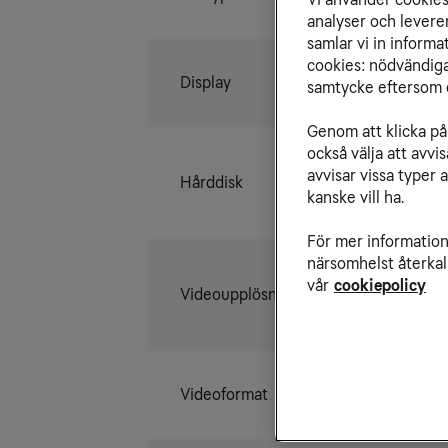
analyser och levere
samlar vi in inform
cookies: nödvändiga,
Display
samtycke eftersom d
Genom att klicka på 
också välja att avv
avvisar vissa typer 
Hårddisk
kanske vill ha.
För mer information 
närsomhelst återkal
vår
cookiepolicy
Videoupplösning
Videoformat