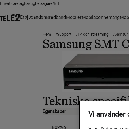
Privat
Företag
Fastighetsägare/Brf
Erbjudanden
Bredband
Mobiler
Mobilabonnemang
Mobi
Hem
Support
Tv och streaming
Samsun
Samsung SMT C
Tekniska specifi
Egenskaper
Vi använder 
Boxtyp
Vi använder cookies 