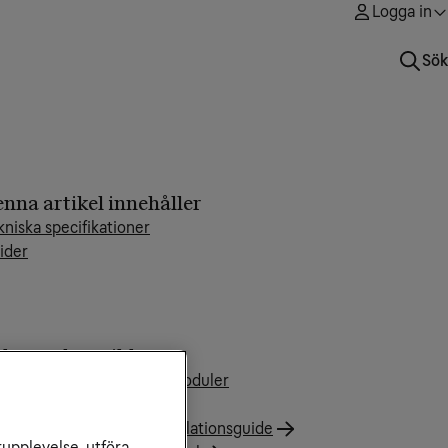
Logga in
Sök
nna artikel innehåller
kniska specifikationer
ider
laterade artiklar
riga digitalboxar och tv-moduler
anualer och guider
msung SMT-C7160 - Installationsguide
rupplevelse, utföra