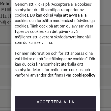
Relaterade artiklar
Genom att klicka på ”Acceptera alla cookies”
Tv Hub Mini - Guider
samtycker du till samtliga kategorier av
Hittade du inte det du sökte?
cookies. Du kan också välja att avvisa alla
cookies och fortsätta med endast nödvändiga
Välj en annan kategori
cookies. Tänk dock på att om du avvisar vissa
typer av cookies kan det påverka vår
Betalning
möjlighet att leverera skräddarsytt innehåll
som du kanske vill ha.
För mer information och för att anpassa dina
Bredband
val klickar du på ”Inställningar av cookies”. Där
kan du också närsomhelst återkalla ditt
samtycke. Mer information om cookies och
varför vi använder det finns i vår
cookiepolicy
Mobilt bredband
Mobiltelefoni
ACCEPTERA ALLA