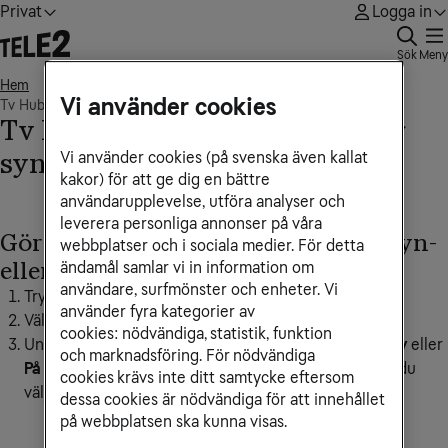
Privat
Logga in
Sök
Meny
Hem
• • •
Vi använder cookies
Tv Hub Mini - Aktivera stöd för syn- eller hörselnedsättning
Tv Hub Mini - Aktivera stöd för
Vi använder cookies (på svenska även kallat
syn- eller hörselnedsättning
kakor) för att ge dig en bättre
användarupplevelse, utföra analyser och
leverera personliga annonser på våra
Gör så här för att aktivera stöd för syn-
webbplatser och i sociala medier. För detta
eller hörselnedsättning:
ändamål samlar vi in information om
användare, surfmönster och enheter. Vi
Tryck på
kugghjulet
på fjärrkontrollen.
använder fyra kategorier av
Välj menyn
Ljud och undertexter
.
cookies: nödvändiga, statistik, funktion
Under menyn
Stöd vid synnedsättning
kan du välja
Av
eller
och marknadsföring. För nödvändiga
På
och under menyn
Stöd vid hörselnedsättning
kan du
cookies krävs inte ditt samtycke eftersom
välja
Av
eller
På.
dessa cookies är nödvändiga för att innehållet
på webbplatsen ska kunna visas.