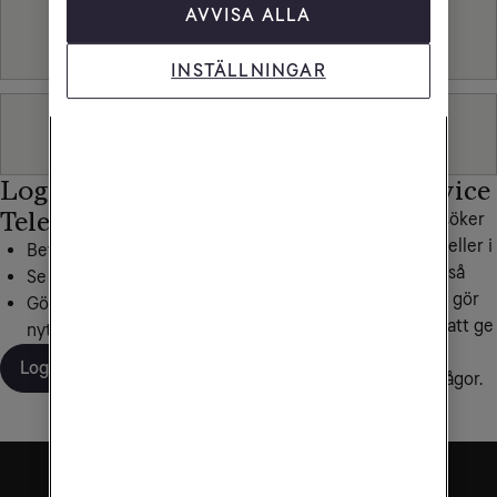
AVVISA ALLA
Tv & Streaming
INSTÄLLNINGAR
Fast telefoni
Logga in på Mitt
Personlig service
Tele2
Hittar du inte det du söker
under frågor och svar eller i
Betala dina fakturor
någon av våra artiklar så
Se din surfförbrukning
hjälper vi dig gärna. Vi gör
Gör inställningar, beställ
alltid vårt yttersta för att ge
nytt SIM och mer
personlig service och
Logga in
snabba svar på dina frågor.
Kontakta oss