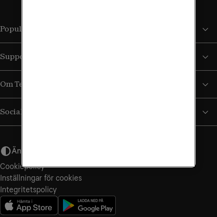
Populära sidor
Support
Om Tele2
Sociala medier
Ändra utseende
Cookiepolicy
Inställningar för cookies
Integritets­policy