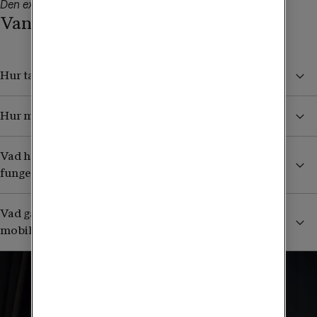
Den extra surfen finns kvar i 30 dagar.
Vanliga frågor och svar
Hur tar jag del av surfgarantin?
Hur mycket surf får jag?
Vad händer med surfen när bredbandet eller min tv
fungerar igen?
Vad gäller om jag redan har obegränsad surf i mitt
mobilabonnemang?