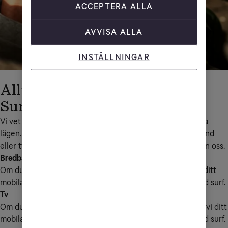
ACCEPTERA ALLA
AVVISA ALLA
INSTÄLLNINGAR
Alltid uppkoppling med
Surfgaranti
Vi vet hur viktigt det är med uppkoppling som funkar i alla 
lägen. Därför ingår alltid en surfgaranti när du har bredband 
eller tv samt mobilabonnemang eller mobilt bredband från oss.
Bredband
Om du får tekniska problem med ditt bredband laddar vi ditt 
mobilabonnemang eller mobilt bredband med obegränsad surf.
Tv
Om du har fått ett bekräftat avbrott i din tv-tjänst laddar vi ditt 
mobilabonnemang eller mobilt bredband med obegränsad surf.