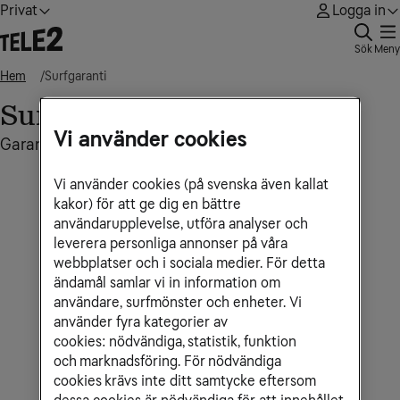
Privat
Logga in
Sök
Meny
Hem
Surfgaranti
Surfgaranti
Vi använder cookies
Garanterat uppkopplad i alla lägen
Vi använder cookies (på svenska även kallat
kakor) för att ge dig en bättre
användarupplevelse, utföra analyser och
leverera personliga annonser på våra
webbplatser och i sociala medier. För detta
ändamål samlar vi in information om
Alltid uppkoppling
användare, surfmönster och enheter. Vi
Garanterad uppkoppling i alla lägen
använder fyra kategorier av
cookies: nödvändiga, statistik, funktion
och marknadsföring. För nödvändiga
cookies krävs inte ditt samtycke eftersom