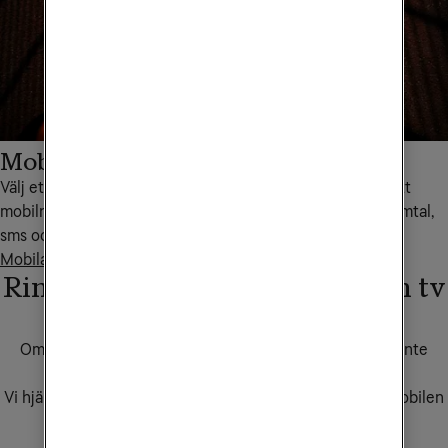
Mobilabonnemang
Välj ett mobilabonnemang från Tele2 och få tillgång till ett
mobilnät i världsklass. Inga bindingstider och alltid fria samtal,
sms och mms.
Mobilabonnemang
Ring om ditt bredband eller din tv
slutar fungera
Om du upptäcker att ditt bredband eller din tv-tjänst inte
funkar som vanligt kontaktar du kundservice.
Vi hjälper dig och ser till att du får obegränsad surf på mobilen
eller mobila bredbandet.