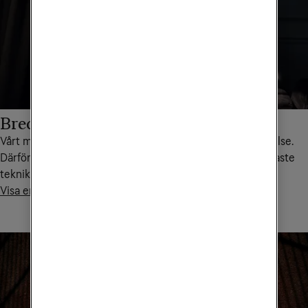
Bredband
Vårt mål är att du alltid ska ha Sveriges bästa surfupplevelse.
Därför ger vi dig tillgång till en WiFi-router med den senaste
tekniken när du köper bredband från oss.
Visa erbjudanden