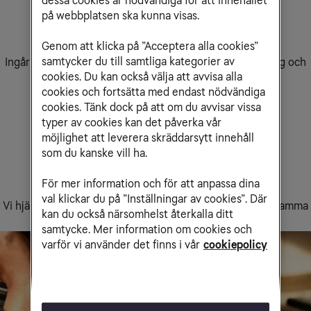
dessa cookies är nödvändiga för att innehållet
på webbplatsen ska kunna visas.
Ingen extra kostnad
Genom att klicka på ”Acceptera alla cookies”
samtycker du till samtliga kategorier av
Ingår om du har bredband och tv samt mobilabonnemang och
cookies. Du kan också välja att avvisa alla
mobilt bredband hos Tele2
cookies och fortsätta med endast nödvändiga
cookies. Tänk dock på att om du avvisar vissa
typer av cookies kan det påverka vår
möjlighet att leverera skräddarsytt innehåll
som du kanske vill ha.
För mer information och för att anpassa dina
Snabb service
val klickar du på ”Inställningar av cookies”. Där
Vi hjälper dig direkt via mobilen, så du har uppkoppling samma
kan du också närsomhelst återkalla ditt
dag
samtycke. Mer information om cookies och
varför vi använder det finns i vår
cookiepolicy