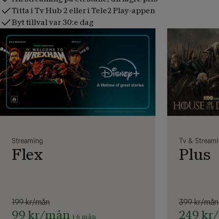
Titta i Tv Hub 2 eller i Tele2 Play-appen
Byt tillval var 30:e dag
Streaming
Tv & Stream
Flex
Plus
199 kr/mån
399 kr/mån
99 kr/mån
249 kr
i 6 mån