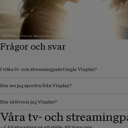
© 2014 Sony Pictures Television Inc. All Rights Reserved.
Frågor och svar
I vilka tv- och streamingpaket ingår Viaplay?
Hur ser jag sporten från Viaplay?
Hur aktiverar jag Viaplay?
Våra tv- och streamingp
All streaming på ett ställe, till lägre pris