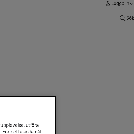
Logga in
Sök
rupplevelse, utföra
play
r. För detta ändamål