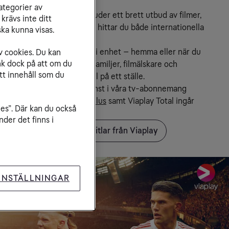
ategorier av
k streamingtjänst som erbjuder ett brett utbud av filmer, 
krävs inte ditt
 och direktsänd sport. Här hittar du både internationella 
ka kunna visas.
ska originalproduktioner.
treama när du vill, på valfri enhet – hemma eller när du 
v cookies. Du kan
nk dock på att om du
ES. Tjänsten passar både familjer, filmälskare och 
tt innehåll som du
ll samla massor av innehåll på ett ställe.
r är en valbar streamingtjänst i våra tv-abonnemang 
mium
 och 
Tv & Streaming Plus
 samt Viaplay Total ingår 
ies”. Där kan du också
ng Sport
.
der det finns i
älja Viaplay
Utforska titlar från Viaplay
INSTÄLLNINGAR