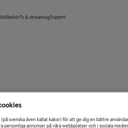
Support
ltillbehör
Tv & streaming
cookies
(på svenska även kallat kakor) för att ge dig en bättre använda
Om Via
ra personliga annonser på våra webbplatser och i sociala medie