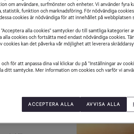
ation om användare, surfmönster och enheter. Vi använder fyra k
Viaplay är en nordis
 statistik, funktion och marknadsföring. För nödvändiga cookies 
serier, dokumentärer
essa cookies är nödvändiga för att innehållet på webbplatsen s
storfilmer och nordi
Med Viaplay kan du s
”Acceptera alla cookies” samtycker du till samtliga kategorier a
isa alla cookies och fortsätta med endast nödvändiga cookies. Tä
är på resa inom EU/E
av cookies kan det påverka vår möjlighet att leverera skräddarsy
sportfantaster som vi
Viaplay Film & Serie
Tv & Streaming Pre
och för att anpassa dina val klickar du på ”Inställningar av cook
alltid i 
Tv & Streami
la ditt samtycke. Mer information om cookies och varför vi använ
Logga in för att v
ACCEPTERA ALLA
AVVISA ALLA
n sport