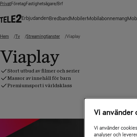
Privat
Företag
Fastighetsägare/Brf
Erbjudanden
Bredband
Mobiler
Mobilabonnemang
Mobi
Hem
Tv
Streamingtjanster
Viaplay
Viaplay
Stort utbud av filmer och serier
Massor av innehåll för barn
Premiumsport i världsklass
Vi använder 
Vi använder cookies 
analyser och levere