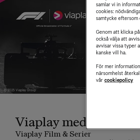
samlar vi in inform
cookies: nödvändiga,
samtycke eftersom d
Genom att klicka på 
också välja att avv
avvisar vissa typer 
kanske vill ha.
För mer information 
närsomhelst återkal
vår
cookiepolicy
© 2025 Viaplay Group
Viaplay med eller uta
Viaplay Film & Serier