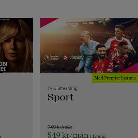
Med Premier League
Tv & Streaming
Sport
949 kr/mån
549 kr/mån
i 12 mån
n