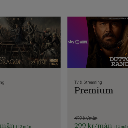
ing
Tv & Streaming
Premium
499 kr/mån
/mån
299 kr/mån
i 12 mån
i 12 må