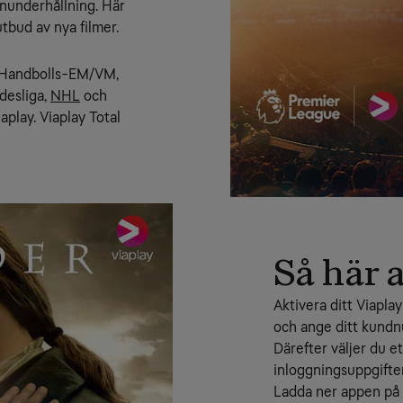
rnunderhållning. Här 
utbud av nya filmer.
om Handbolls-EM/VM, 
desliga, 
NHL
 och 
play. Viaplay Total 
Så här 
Aktivera ditt Viapla
och ange ditt kundn
Därefter väljer du e
inloggningsuppgifter
Ladda ner appen på 