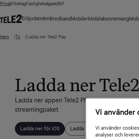
Privat
Företag
Fastighetsägare/Brf
Erbjudanden
Bredband
Mobiler
Mobilabonnemang
Mobi
Hem
Tv
Ladda ner Tele2 Play
Ladda ner Tele2
Ladda ner appen Tele2 Play för att streama di
streamingpaket
Vi använder 
Vi använder cookies 
Ladda ner för iOS
Ladda ner för Android
analyser och levere