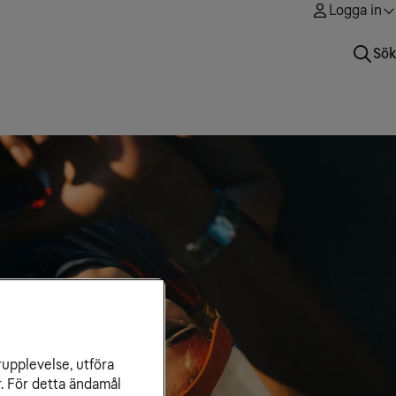
Logga in
Sök
rupplevelse, utföra
r. För detta ändamål