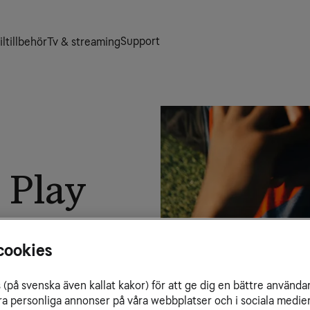
Support
ltillbehör
Tv & streaming
 Play
tt tv- eller
cookies
(på svenska även kallat kakor) för att ge dig en bättre använda
ra personliga annonser på våra webbplatser och i sociala medie