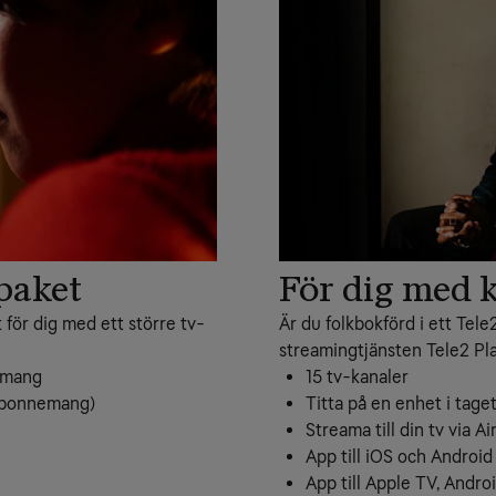
paket
För dig med k
 för dig med ett större tv-
Är du folkbokförd i ett Tele
streamingtjänsten Tele2 Play
nemang
15 tv-kanaler
 abonnemang)
Titta på en enhet i tage
Streama till din tv via A
App till iOS och Android
App till Apple TV, Andr