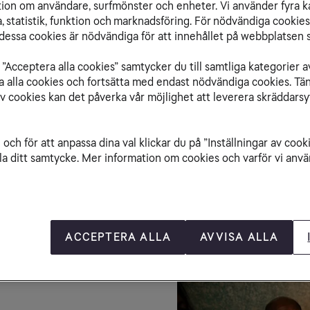
ation om användare, surfmönster och enheter. Vi använder fyra k
 statistik, funktion och marknadsföring. För nödvändiga cookies 
essa cookies är nödvändiga för att innehållet på webbplatsen s
”Acceptera alla cookies” samtycker du till samtliga kategorier a
isa alla cookies och fortsätta med endast nödvändiga cookies. Tä
av cookies kan det påverka vår möjlighet att leverera skräddarsy
och för att anpassa dina val klickar du på ”Inställningar av cook
la ditt samtycke. Mer information om cookies och varför vi använ
Streaming utomlands
Använd Tele2 Play-appen var du vill i hela EU/EES
ACCEPTERA ALLA
AVVISA ALLA