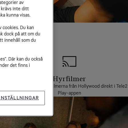
ategorier av
krävs inte ditt
ka kunna visas.
v cookies. Du kan
nk dock på att om du
tt innehåll som du
ies”. Där kan du också
der det finns i
Hyrfilmer
Hyr de senaste storfilmerna från Hollywood direkt i Tele2
Play-appen
INSTÄLLNINGAR