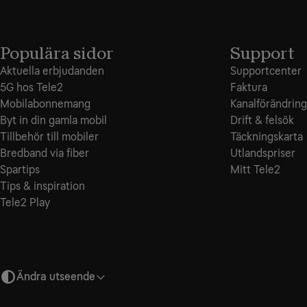
Populära sidor
Support
Aktuella erbjudanden
Supportcenter
5G hos Tele2
Faktura
Mobilabonnemang
Kanalförändring
Byt in din gamla mobil
Drift & felsök
Tillbehör till mobiler
Täckningskarta
Bredband via fiber
Utlandspriser
Spartips
Mitt Tele2
Tips & inspiration
Tele2 Play
Ändra utseende