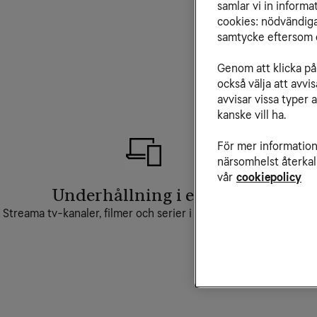
samlar vi in inform
cookies: nödvändiga,
samtycke eftersom d
Genom att klicka på 
också välja att avv
avvisar vissa typer 
kanske vill ha.
För mer information 
närsomhelst återkal
vår
cookiepolicy
Underhållning i en app
Streama tv-kanaler, filmer och serier i en och samma app