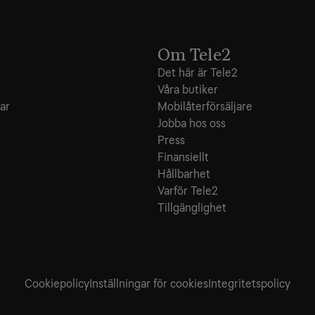
Om Tele2
Det här är Tele2
Våra butiker
ar
Mobilåterförsäljare
Jobba hos oss
Press
Finansiellt
Hållbarhet
Varför Tele2
Tillgänglighet
Cookiepolicy
Inställningar för cookies
Integritets­policy