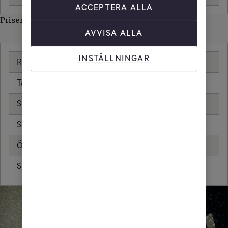
ACCEPTERA ALLA
Priser inom Bolivia
AVVISA ALLA
INSTÄLLNINGAR
Ringa samtal
25,00 kr/min
Ta emot samtal
25,00 kr/min
Skicka sms
6,00 kr
Skicka mms
11,00 kr
Öppningsavgift
0,99 kr
Surfa utan surfpaket
37,44 kr/MB