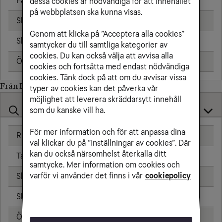
Fast telefon
25,00 kr/min
dessa cookies är nödvändiga för att innehållet
på webbplatsen ska kunna visas.
Skicka sms
6,00 kr
Genom att klicka på ”Acceptera alla cookies”
Skicka mms
11,00 kr
samtycker du till samtliga kategorier av
cookies. Du kan också välja att avvisa alla
Öppningsavgift
0,99 kr
cookies och fortsätta med endast nödvändiga
cookies. Tänk dock på att om du avvisar vissa
Från Bolivia till
typer av cookies kan det påverka vår
möjlighet att leverera skräddarsytt innehåll
som du kanske vill ha.
För mer information och för att anpassa dina
Ringa samtal
25,00 kr/min
val klickar du på ”Inställningar av cookies”. Där
kan du också närsomhelst återkalla ditt
Ta emot samtal
25,00 kr/min
samtycke. Mer information om cookies och
varför vi använder det finns i vår
cookiepolicy
Skicka sms
6,00 kr
Skicka mms
11,00 kr
Öppningsavgift
0,99 kr