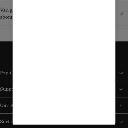
Vad gäller utomlands om jag har ett äldre obegränsat
abonnemang?
Populära sidor
Support
Om Tele2
Sociala medier