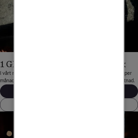
1 GB surf med Obegränsad Max
I vårt mobilabonnemang Obegränsad Max ingår 1 GB surf per 
månad när du reser till det här landet, helt utan extra kostnad.
Våra mobilabonnemang
Visa alla länder som ingår