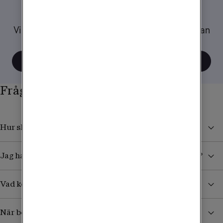
Tips när du reser
Vi har samlat ett gäng tips och råd om hur du kan
tänka när du använder mobilen utomlands.
Visa alla tips
Frågor och svar
Hur skyddar jag mig från höga kostnader i utlandet?
Jag har köpt ett datapaket. Hur vet jag när det tar slut?
Vad kostar det att ta emot sms/mms från Sverige?
När börjar jag betala för surf och samtal i utlandet?