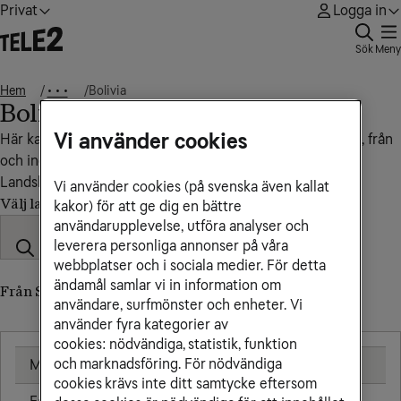
Privat
Logga in
Sök
Meny
Hem
Bolivia
• • •
Bolivia
Vi använder cookies
Här kan du se vad det kostar att ringa, sms:a och surfa till, från
och inom Bolivia.
Landskod: +591
Vi använder cookies (på svenska även kallat
Välj land
kakor) för att ge dig en bättre
användarupplevelse, utföra analyser och
leverera personliga annonser på våra
webbplatser och i sociala medier. För detta
ändamål samlar vi in information om
Från Sverige till Bolivia (till utländskt nummer)
användare, surfmönster och enheter. Vi
använder fyra kategorier av
cookies: nödvändiga, statistik, funktion
och marknadsföring. För nödvändiga
Mobil
25,00 kr/min
cookies krävs inte ditt samtycke eftersom