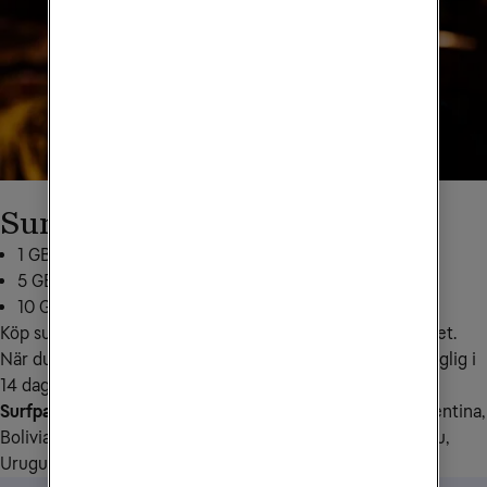
Surfpaket Sydamerika
1 GB för 199 kr: skicka
SA1GB
till
72661
5 GB för 349 kr: skicka
SA5GB
till
72661
10 GB för 499 kr: skicka
SA10
till
72661
Köp surfpaketet tidigast 30 dagar innan du vill använda det. 
När du börjar använda den extra surfmängden den tillgänglig i 
14 dagar.
Surfpaketet för Sydamerika gäller i följande länder:
 Argentina, 
Bolivia, Brasilien, Chile, Colombia, Ecuador, Paraguay, Peru, 
Uruguay