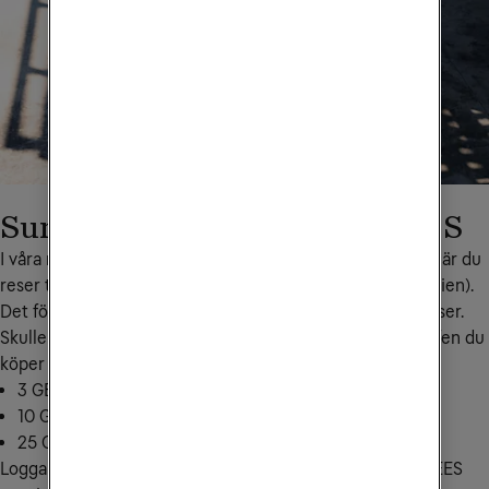
Surfpaket Europa inom EU/EES
I våra mobilabonnemang ingår hela eller en viss del surf när du 
reser till ett annat EU/EES-land (inkl. Ukraina och Moldavien). 
Det förutsätter att du har surf kvar den månad som du reser. 
Skulle du ha slut på surf kan du köpa extra. Den extra surfen du 
köper gäller både i Sverige och inom EU/EES.
3 GB för 199 kr: skicka EUD3 till
72661
10 GB för 299 kr: skicka EUD10 till
72661
25 GB för 399 kr: skicka EUD25 till
72661
Logga in i 
Mitt Tele2
 för att se hur mycket surf inom EU/EES 