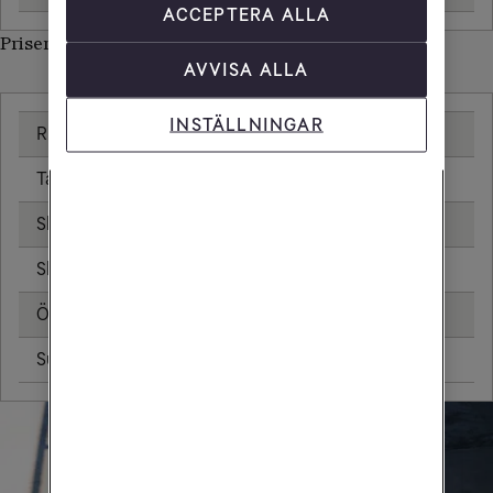
ACCEPTERA ALLA
Priser inom Norge
AVVISA ALLA
INSTÄLLNINGAR
Ringa samtal
0,00 kr/min
Ta emot samtal
0,00 kr/min
Skicka sms
0,00 kr
Skicka mms
0,00 kr
Öppningsavgift
0,00 kr
Surfa utan surfpaket
0,00 kr/MB