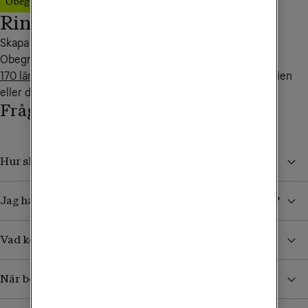
Obegränsad Max
Ring familjen världen runt!
Skapa nytt eller uppgradera ditt familjeabonnemang till 
Obegränsad Max så ingår fria samtal inom familjen i över 
170 länder i världen
. Perfekt när ditt barn backpackar i Asien 
eller du seglar i Karibien.
Frågor och svar
Hur skyddar jag mig från höga kostnader i utlandet?
Jag har köpt ett datapaket. Hur vet jag när det tar slut?
Vad kostar det att ta emot sms/mms från Sverige?
När börjar jag betala för surf och samtal i utlandet?