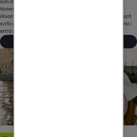
som ingår i ditt abonnemang.
Notera att Ukraina och Moldavien ingår i EUs RLAH-zon 
(Roam Like At Home). Det innebär att du kan ringa, sms:a och 
surfa som hemma när du reser dit. Dessutom ingår länderna i 
extra surfpaket som du kan köpa till.
Läs mer om extra data