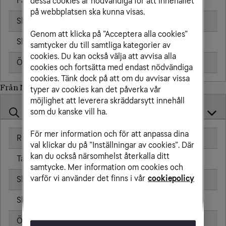
Fast telefon
2,66 kr/min
dessa cookies är nödvändiga för att innehållet
på webbplatsen ska kunna visas.
Skicka sms
0,84 kr
Genom att klicka på ”Acceptera alla cookies”
Skicka mms
0,99 kr
samtycker du till samtliga kategorier av
cookies. Du kan också välja att avvisa alla
Öppningsavgift
0,00 kr
cookies och fortsätta med endast nödvändiga
cookies. Tänk dock på att om du avvisar vissa
Från Norge till
typer av cookies kan det påverka vår
möjlighet att leverera skräddarsytt innehåll
som du kanske vill ha.
För mer information och för att anpassa dina
Ringa samtal
0,00 kr/min
val klickar du på ”Inställningar av cookies”. Där
kan du också närsomhelst återkalla ditt
Ta emot samtal
0,00 kr/min
samtycke. Mer information om cookies och
varför vi använder det finns i vår
cookiepolicy
Skicka sms
0,00 kr
Skicka mms
0,00 kr
Öppningsavgift
0,00 kr