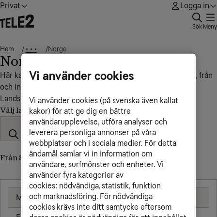
Privat
Logga in
Sök
Meny
Hem
Norge
• • •
Norge
Vi använder cookies
Här kan du se vad det kostar att ringa, sms:a och surfa till, från
och inom Norge.
Landskod: +47
Vi använder cookies (på svenska även kallat
Välj land
kakor) för att ge dig en bättre
användarupplevelse, utföra analyser och
leverera personliga annonser på våra
webbplatser och i sociala medier. För detta
ändamål samlar vi in information om
Från Sverige till Norge (till utländskt nummer)
användare, surfmönster och enheter. Vi
använder fyra kategorier av
cookies: nödvändiga, statistik, funktion
och marknadsföring. För nödvändiga
Mobil
2,66 kr/min
cookies krävs inte ditt samtycke eftersom