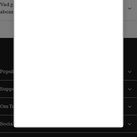
Vad gäller utomlands om jag har ett äldre obegränsat
abonnemang?
Populära sidor
Support
Om Tele2
Sociala medier