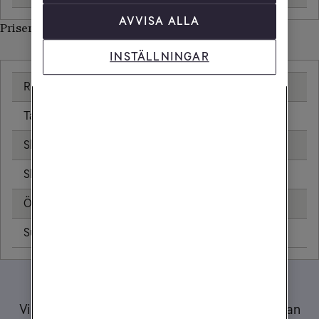
AVVISA ALLA
Priser inom Palestina
INSTÄLLNINGAR
Ringa samtal
25,00 kr/min
Ta emot samtal
25,00 kr/min
Skicka sms
6,00 kr
Skicka mms
11,00 kr
Öppningsavgift
0,99 kr
Surfa utan surfpaket
46,08 kr/MB
Tips när du reser
Vi har samlat ett gäng tips och råd om hur du kan