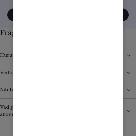
tänka när du använder mobilen utomlands.
Visa alla tips
Frågor och svar
Hur skyddar jag mig från höga kostnader i utlandet?
Vad kostar det att ta emot sms/mms från Sverige?
När börjar jag betala för surf och samtal i utlandet?
Vad gäller utomlands om jag har ett äldre obegränsat
abonnemang?