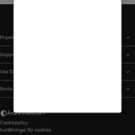
Populära sidor
Support
Om Tele2
Sociala medier
Ändra utseende
Cookiepolicy
Inställningar för cookies