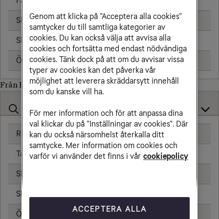
Fast telefon
25,00 kr/min
Genom att klicka på ”Acceptera alla cookies”
Skicka sms
6,00 kr
samtycker du till samtliga kategorier av
cookies. Du kan också välja att avvisa alla
Skicka mms
11,00 kr
cookies och fortsätta med endast nödvändiga
cookies. Tänk dock på att om du avvisar vissa
Öppningsavgift
0,99 kr
typer av cookies kan det påverka vår
möjlighet att leverera skräddarsytt innehåll
Från Palestina till
som du kanske vill ha.
För mer information och för att anpassa dina
val klickar du på ”Inställningar av cookies”. Där
Ringa samtal
25,00 kr/min
kan du också närsomhelst återkalla ditt
samtycke. Mer information om cookies och
Ta emot samtal
25,00 kr/min
varför vi använder det finns i vår
cookiepolicy
Skicka sms
6,00 kr
Skicka mms
11,00 kr
ACCEPTERA ALLA
Öppningsavgift
0,99 kr