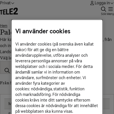
Privat
Logga in
Sök
Meny
Hem
Palestina
• • •
Vi använder cookies
Palestina
Här kan du se vad det kostar att ringa, sms:a och surfa till, från
Vi använder cookies (på svenska även kallat
och inom Palestina.
kakor) för att ge dig en bättre
Landskod: +970
användarupplevelse, utföra analyser och
Välj land
leverera personliga annonser på våra
webbplatser och i sociala medier. För detta
ändamål samlar vi in information om
användare, surfmönster och enheter. Vi
Från Sverige till Palestina (till utländskt nummer)
använder fyra kategorier av
cookies: nödvändiga, statistik, funktion
och marknadsföring. För nödvändiga
cookies krävs inte ditt samtycke eftersom
Mobil
25,00 kr/min
dessa cookies är nödvändiga för att innehållet
på webbplatsen ska kunna visas.