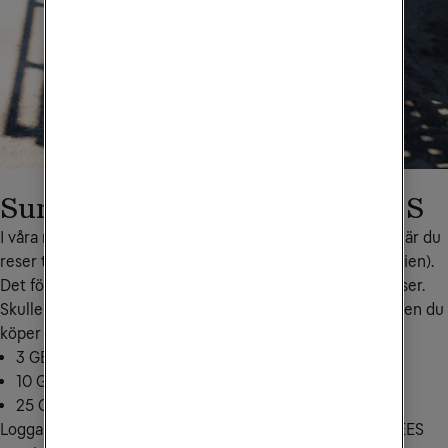
Surfpaket Europa inom EU/EES
I våra mobilabonnemang ingår hela eller en viss del surf när du 
reser till ett annat EU/EES-land (inkl. Ukraina och Moldavien). 
Det förutsätter att du har surf kvar den månad som du reser. 
Skulle du ha slut på surf kan du köpa extra. Den extra surfen du 
köper gäller både i Sverige och inom EU/EES.
3 GB för 199 kr: skicka EUD3 till
72661
10 GB för 299 kr: skicka EUD10 till
72661
25 GB för 399 kr: skicka EUD25 till
72661
Logga in i 
Mitt Tele2
 för att se hur mycket surf inom EU/EES 