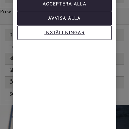
ACCEPTERA ALLA
Priser inom Spanien
AVVISA ALLA
INSTÄLLNINGAR
Ringa samtal
0,00 kr/min
Ta emot samtal
0,00 kr/min
Skicka sms
0,00 kr
Skicka mms
0,00 kr
Öppningsavgift
0,00 kr
Surfa utan surfpaket
0,00 kr/MB