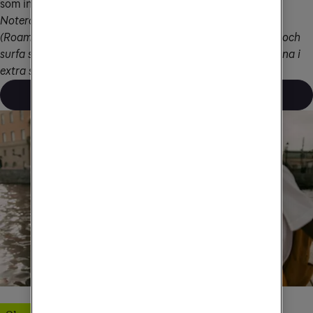
som ingår i ditt abonnemang.
Notera att Ukraina och Moldavien ingår i EUs RLAH-zon 
(Roam Like At Home). Det innebär att du kan ringa, sms:a och 
surfa som hemma när du reser dit. Dessutom ingår länderna i 
extra surfpaket som du kan köpa till.
Läs mer om extra data