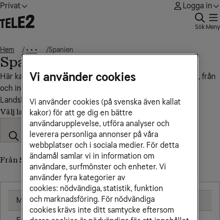
Privat
Logga in
Sök
Meny
Hem
Spanien
• • •
Spanien
Vi använder cookies
Här kan du se vad det kostar att ringa, sms:a och surfa till, från
och inom Spanien.
Landskod: +34
Vi använder cookies (på svenska även kallat
Välj land
kakor) för att ge dig en bättre
användarupplevelse, utföra analyser och
leverera personliga annonser på våra
webbplatser och i sociala medier. För detta
ändamål samlar vi in information om
Från Sverige till Spanien (till utländskt nummer)
användare, surfmönster och enheter. Vi
använder fyra kategorier av
cookies: nödvändiga, statistik, funktion
och marknadsföring. För nödvändiga
Mobil
2,66 kr/min
cookies krävs inte ditt samtycke eftersom