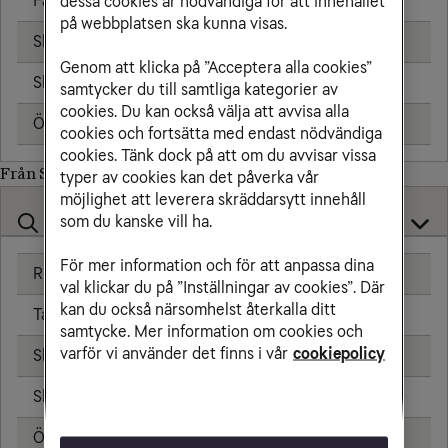
Fast telefon
2,66 kr/min
dessa cookies är nödvändiga för att innehållet
på webbplatsen ska kunna visas.
Skicka sms
0,84 kr
Genom att klicka på ”Acceptera alla cookies”
Skicka mms
0,99 kr
samtycker du till samtliga kategorier av
cookies. Du kan också välja att avvisa alla
Öppningsavgift
0,00 kr
cookies och fortsätta med endast nödvändiga
cookies. Tänk dock på att om du avvisar vissa
Från Spanien till
typer av cookies kan det påverka vår
möjlighet att leverera skräddarsytt innehåll
som du kanske vill ha.
För mer information och för att anpassa dina
Ringa samtal
0,00 kr/min
val klickar du på ”Inställningar av cookies”. Där
kan du också närsomhelst återkalla ditt
Ta emot samtal
0,00 kr/min
samtycke. Mer information om cookies och
varför vi använder det finns i vår
cookiepolicy
Skicka sms
0,00 kr
Skicka mms
0,00 kr
Öppningsavgift
0,00 kr