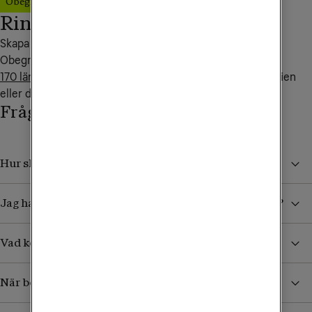
Obegränsad Max
Ring familjen världen runt!
Skapa nytt eller uppgradera ditt familjeabonnemang till 
Obegränsad Max så ingår fria samtal inom familjen i över 
170 länder i världen
. Perfekt när ditt barn backpackar i Asien 
eller du seglar i Karibien.
Frågor och svar
Hur skyddar jag mig från höga kostnader i utlandet?
Jag har köpt ett datapaket. Hur vet jag när det tar slut?
Vad kostar det att ta emot sms/mms från Sverige?
När börjar jag betala för surf och samtal i utlandet?