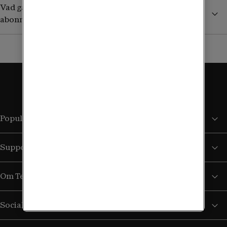
Vad gäller utomlands om jag har ett äldre obegränsat
abonnemang?
Populära sidor
Support
Om Tele2
Sociala medier