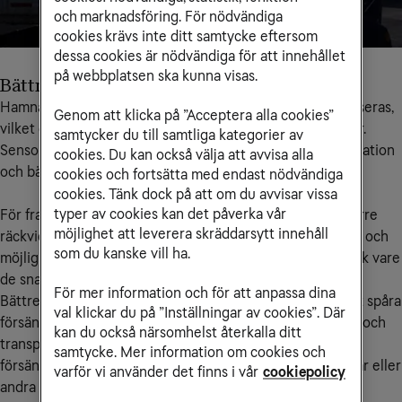
och marknadsföring. För nödvändiga
cookies krävs inte ditt samtycke eftersom
dessa cookies är nödvändiga för att innehållet
på webbplatsen ska kunna visas.
Bättre och smartare logistik
Hamnar, lager och transporter kopplas upp och automatiseras,
Genom att klicka på ”Acceptera alla cookies”
vilket ger både ekonomiska och miljömässiga besparingar.
samtycker du till samtliga kategorier av
Sensorer ger ökad kontroll, kortare ledtider, tydlig information
cookies. Du kan också välja att avvisa alla
och bättre överblick.
cookies och fortsätta med endast nödvändiga
cookies. Tänk dock på att om du avvisar vissa
typer av cookies kan det påverka vår
För frakt och lagerhållning skapar 5G fördelar genom större
möjlighet att leverera skräddarsytt innehåll
räckvidd, förmågan att ansluta fler enheter på mindre yta och
som du kanske vill ha.
möjlighet att skapa helautomatiserade lagercentraler tack vare
de snabbare svarstiderna.
För mer information och för att anpassa dina
Bättre täckning och fler uppkopplingar gör att det går att spåra
val klickar du på ”Inställningar av cookies”. Där
försändelser i realtid, vilket skapar mer effektiva ledtider och
kan du också närsomhelst återkalla ditt
transporter.När hela transportkedjan kopplas upp kan
samtycke. Mer information om cookies och
försändelser spåras från lager, under transport, via hamnar eller
varför vi använder det finns i vår
cookiepolicy
andra strategiska knutpunkter, hela vägen fram till sin