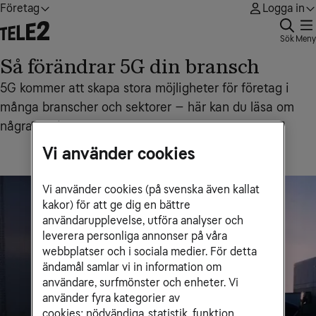
Företag
Logga in
Sök
Meny
Så förändrar 5G din bransch
5G kommer att skapa stora möjligheter för företag i
många branscher och sektorer – här kan du läsa om
några av dem
Vi använder cookies
Vi använder cookies (på svenska även kallat
kakor) för att ge dig en bättre
användarupplevelse, utföra analyser och
leverera personliga annonser på våra
webbplatser och i sociala medier. För detta
ändamål samlar vi in information om
användare, surfmönster och enheter. Vi
använder fyra kategorier av
cookies: nödvändiga, statistik, funktion