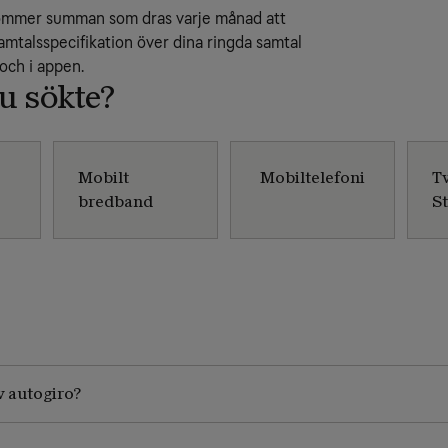
 kommer summan som dras varje månad att
Samtalsspecifikation över dina ringda samtal
ch i appen.
du sökte?
Mobilt
Mobiltelefoni
T
bredband
S
v autogiro?