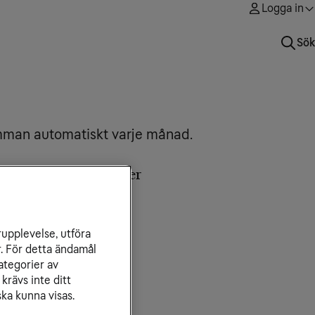
Logga in
Sök
 summan automatiskt varje månad.
nna artikel innehåller
ställ autogiro
ter beställning
rupplevelse, utföra
r. För detta ändamål
ategorier av
krävs inte ditt
laterade artiklar
ka kunna visas.
talningssätt