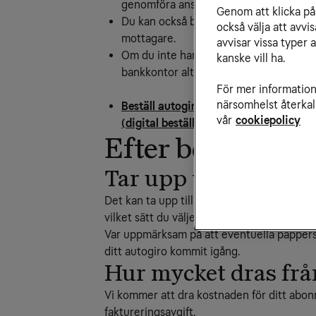
genomföra ansökan via din mobiltelefo
Genom att klicka på 
Du kan också beställa autogiro via din 
också välja att avv
mottagare.
avvisar vissa typer 
Om du inte har möjlighet att signera 
kanske vill ha.
bankkontor alternativt ringa din bank.
För mer information 
närsomhelst återkal
Beställ autogiro direkt med betalning 
vår
cookiepolicy
(digital beställning)
Efter beställnin
Tar upp till tio daga
Det kan ta upp till tio arbetsdagar för e
vilket sätt du väljer att anmäla på.
Var uppmärksam på att eventuella pappersfa
ditt autogiro kommit igång.
Hur mycket dras frå
Vi kommer att dra kostnaden för ditt abo
faktureringsavgift.