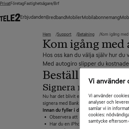
Privat
Företag
Fastighetsägare/Brf
Erbjudanden
Bredband
Mobiler
Mobilabonnemang
Mobi
Hem
Support
Betalning
Kom igång med 
Kom igång med 
Hos oss kan du välja själv hur du 
Med autogiro slipper du kostnade
Beställ autogiro
Vi använder 
Signera med BankI
Vi använder cookies 
Nu har det blivit enklare att beställa auto
analyser och levere
signera med BankID. Vid beloppsförändring
samlar vi in inform
Innan du fyller i din autogiroanmälan!
cookies: nödvändiga,
Observera att det digitala beställningsf
samtycke eftersom d
Har du en iPhone behöver du använda s