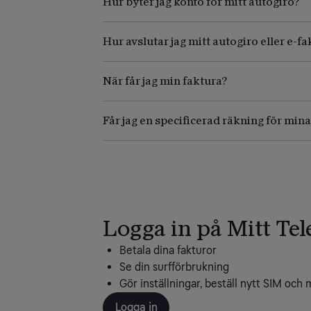
Hur byter jag konto för mitt autogiro?
Hur avslutar jag mitt autogiro eller e-f
När får jag min faktura?
Får jag en specificerad räkning för min
Logga in på Mitt Tel
Betala dina fakturor
Se din surfförbrukning
Gör inställningar, beställ nytt SIM och 
Logga in