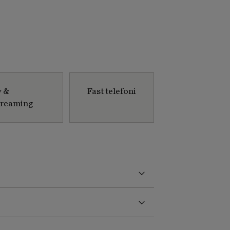
v &
Fast telefoni
treaming