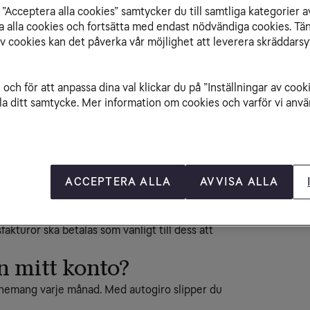
n.
”Acceptera alla cookies” samtycker du till samtliga kategorier a
Fa
internetbank, sök då efter Tele2 som
isa alla cookies och fortsätta med endast nödvändiga cookies. Tä
av cookies kan det påverka vår möjlighet att leverera skräddarsy
med BankID kan du besöka ditt närmsta
och för att anpassa dina val klickar du på ”Inställningar av cook
la ditt samtycke. Mer information om cookies och varför vi använ
från ditt bankkonto eller från någon annans
g
r
ACCEPTERA ALLA
AVVISA ALLA
n autogiroanmälan att behandlas beroende på
kturor ska betalas som vanligt till dess att
n mitt konto?
nnemang varje månad. Med autogiro slipper du