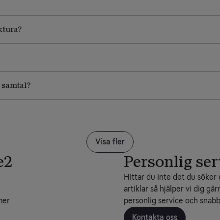
aktura?
a samtal?
Visa fler
e2
Personlig ser
Hittar du inte det du söker 
artiklar så hjälper vi dig gär
mer
personlig service och snabba
Kontakta oss