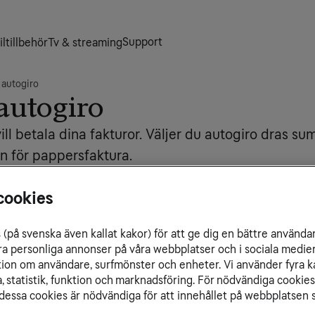
Support
ltillbehör
Tv & streaming
autogiro
autogiro
vill betala dina fakturor. Väljer du autogiro dras
n för pappersfaktura.
De
Be
cookies
D
Ef
(på svenska även kallat kakor) för att ge dig en bättre använda
giro. Fyll i formuläret direkt på webben och
ra personliga annonser på våra webbplatser och i sociala medie
 meddelar vi dig via mejl.
ation om användare, surfmönster och enheter. Vi använder fyra k
 statistik, funktion och marknadsföring. För nödvändiga cookies 
ormuläret inte går att skriva ut.
Re
essa cookies är nödvändiga för att innehållet på webbplatsen s
tandard webbläsaren för iOS för att kunna
Be