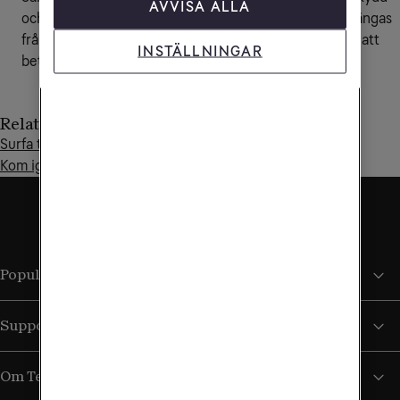
AVVISA ALLA
och trygghet. Om du bryter mot reglerna kan du avstängas
från internet utan förvarning. Du kan också bli skyldig att
INSTÄLLNINGAR
betala skadestånd och ställas till svars inför lagen.
Relaterade artiklar
Surfa tryggt på dator, mobil och surfplatta
Kom igång med Tele2 Säker Total
Populära sidor
Support
Om Tele2