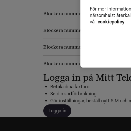
För mer information 
Blockera nummer i iPhone
närsomhelst återkal
vår
cookiepolicy
Blockera nummer i Samsung
Blockera nummer i Huawei
Blockera nummer i övriga Androidmob
Logga in på Mitt Tel
Betala dina fakturor
Se din surfförbrukning
Gör inställningar, beställ nytt SIM och 
Logga in