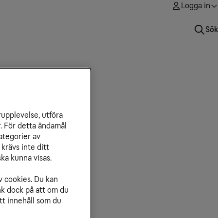
Logga in
Sök
rupplevelse, utföra
r. För detta ändamål
ategorier av
krävs inte ditt
ka kunna visas.
v cookies. Du kan
nk dock på att om du
tt innehåll som du