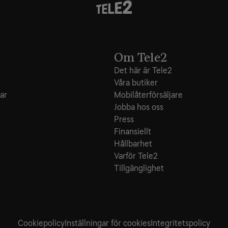
Om Tele2
Det här är Tele2
Våra butiker
ar
Mobilåterförsäljare
Jobba hos oss
Press
Finansiellt
Hållbarhet
Varför Tele2
Tillgänglighet
Cookiepolicy
Inställningar för cookies
Integritets­policy