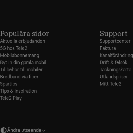
Populära sidor
Support
Aktuella erbjudanden
Supportcenter
5G hos Tele2
Faktura
Mobilabonnemang
Kanalförändring
Byt in din gamla mobil
Drift & felsök
Tillbehör till mobiler
Täckningskarta
Bredband via fiber
Utlandspriser
Spartips
Mitt Tele2
Tips & inspiration
Tele2 Play
Ändra utseende