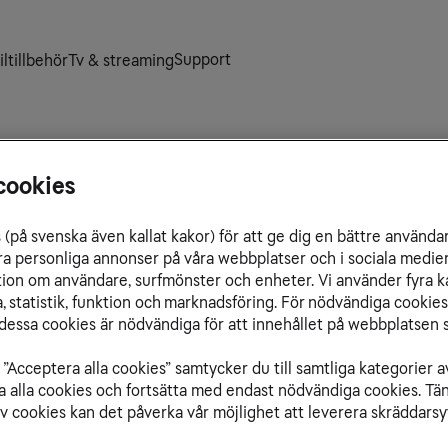
Support
ltillbehör
Tv & streaming
er
cookies
a kontakta dig kan du enkelt blockera ett
ittar du information om hur du blockerar ett
(på svenska även kallat kakor) för att ge dig en bättre använda
blockerat nummer
ra personliga annonser på våra webbplatser och i sociala medie
ation om användare, surfmönster och enheter. Vi använder fyra k
 statistik, funktion och marknadsföring. För nödvändiga cookies 
essa cookies är nödvändiga för att innehållet på webbplatsen s
 dig kommer den direkt till röstbrevlådan. Du
g och avsändaren får ingen information om att
”Acceptera alla cookies” samtycker du till samtliga kategorier a
isa alla cookies och fortsätta med endast nödvändiga cookies. Tä
av cookies kan det påverka vår möjlighet att leverera skräddarsy