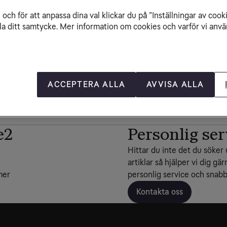
och för att anpassa dina val klickar du på ”Inställningar av cook
la ditt samtycke. Mer information om cookies och varför vi använ
ACCEPTERA ALLA
AVVISA ALLA
iler
e2
Personlig ser
Hittar du inte det du söker 
artiklar så hjälper vi dig gär
mer
personlig service och snabba
Kontakta oss