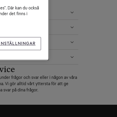
ies”. Där kan du också
der det finns i
INSTÄLLNINGAR
vice
under frågor och svar eller i någon av våra
na. Vi gör alltid vårt yttersta för att ge
 svar på dina frågor.