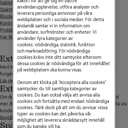
kakor) för att ge dig en bättre
Saldotak
användarupplevelse, utföra analyser och
Spärrtjänster
leverera personliga annonser på våra
Blockera nummer
webbplatser och i sociala medier. För detta
Kontrollera kvarvarande datamängd
ändamål samlar vi in information om
Problem med samtal eller surf i utlandet
användare, surfmönster och enheter. Vi
Har fel nummer på iMessage
använder fyra kategorier av
cookies: nödvändiga, statistik, funktion
och marknadsföring. För nödvändiga
Extra datakort
cookies krävs inte ditt samtycke eftersom
dessa cookies är nödvändiga för att innehållet
Med extra datakort kan du få surf till alla dina enheter. De
på webbplatsen ska kunna visas.
fungerar med alla våra abonnemang för mobiltelefoni.
Läs mer om extra datakort
Genom att klicka på ”Acceptera alla cookies”
Extra data
samtycker du till samtliga kategorier av
cookies. Du kan också välja att avvisa alla
Om du skulle surfa upp din data kan du snabbt fylla på med
cookies och fortsätta med endast nödvändiga
mer. Beställ via länken nedan. Det går också bra att beställa via
cookies. Tänk dock på att om du avvisar vissa
kundservice.
typer av cookies kan det påverka vår
Beställ mer mobildata
möjlighet att leverera skräddarsytt innehåll
Spärra mobiltelefon,
som du kanske vill ha.