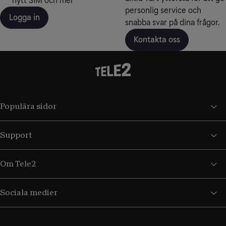
nytt SIM och mer
personlig service och
Logga in
snabba svar på dina frågor.
Kontakta oss
Populära sidor
Support
Om Tele2
Sociala medier