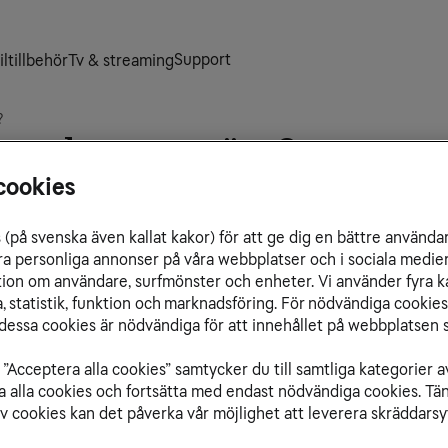
Support
ltillbehör
Tv & streaming
?
- och uppström?
cookies
 vi ofta om ned- och uppström. Vad innebär det? 
(på svenska även kallat kakor) för att ge dig en bättre använda
ra personliga annonser på våra webbplatser och i sociala medie
ation om användare, surfmönster och enheter. Vi använder fyra k
 statistik, funktion och marknadsföring. För nödvändiga cookies 
Re
essa cookies är nödvändiga för att innehållet på webbplatsen s
Ba
Wi
”Acceptera alla cookies” samtycker du till samtliga kategorier a
Hu
isa alla cookies och fortsätta med endast nödvändiga cookies. Tä
8 
av cookies kan det påverka vår möjlighet att leverera skräddarsy
Mb