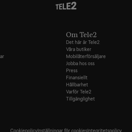
Om Tele2
Det här är Tele2
Våra butiker
ar
Mobilåterförsäljare
Jobba hos oss
Press
Finansiellt
Hållbarhet
Varför Tele2
Tillgänglighet
Cookiepolicy
Inställningar för cookies
Integritets­policy