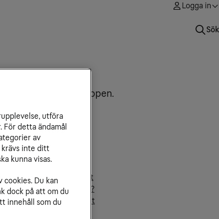
Logga in
Sök
Här reder vi ut begreppen.
rupplevelse, utföra
r. För detta ändamål
ategorier av
krävs inte ditt
laterade artiklar
ka kunna visas.
rns liv på internet
fi – surfa trådlöst i hemmet
v cookies. Du kan
r snabbt bredband behövs?
nk dock på att om du
vanliga bedrägerier på nätet
tt innehåll som du
it/s, MB eller MB/s