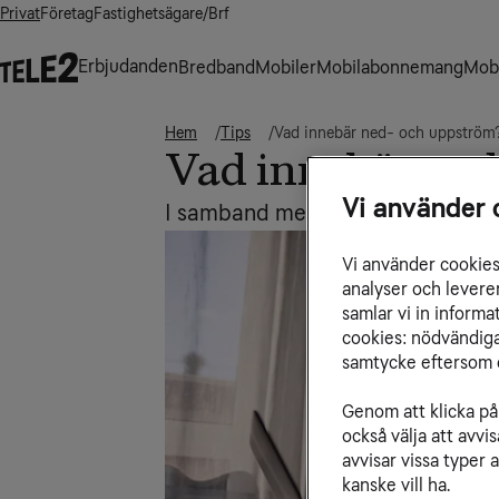
Privat
Företag
Fastighetsägare/Brf
Erbjudanden
Bredband
Mobiler
Mobilabonnemang
Mobi
Hem
Tips
Vad innebär ned- och uppström
Vad innebär ned
Vi använder 
I samband med hastigheter pratar
Vi använder cookies 
analyser och levere
samlar vi in inform
cookies: nödvändiga,
samtycke eftersom d
Genom att klicka på 
också välja att avv
avvisar vissa typer 
kanske vill ha.