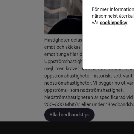
För mer information 
närsomhelst återkal
vår
cookiepolicy
Hastigheter delas in i ned- och uppströms
emot och skickas över nätet. Ju mer du an
emot tunga filer desto snabbare nedströms
Uppströmshastigheten är viktig till exempel
mejl, men kräver normalt inte samma kapaci
uppströmshastigheter historiskt sett vari
nedströmshastigheter. Vi bygger nu ut vårt
uppströms- som nedströmshastighet.
Nedströmshastigheten är specificerad vid 
250-500 Mbit/s" eller under "Bredbandshas
Alla bredbandstips