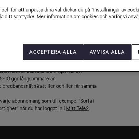
Su
och för att anpassa dina val klickar du på ”Inställningar av cook
Hu
la ditt samtycke. Mer information om cookies och varför vi använ
Sn
Jä
hastighet och anger hur snabbt information tas
vänder exempelvis streamingtjänster eller tar
ACCEPTERA ALLA
AVVISA ALLA
hastighet vill du ha.
 när du vill ladda upp bilder eller skicka stora
tet. Det är också anledningen till att
t 5-10 ggr långsammare än
 bredbandsnät så att fler och fler får samma
varje abonnemang som till exempel "Surfa i
tighet" när du har loggat in i
Mitt Tele2
.