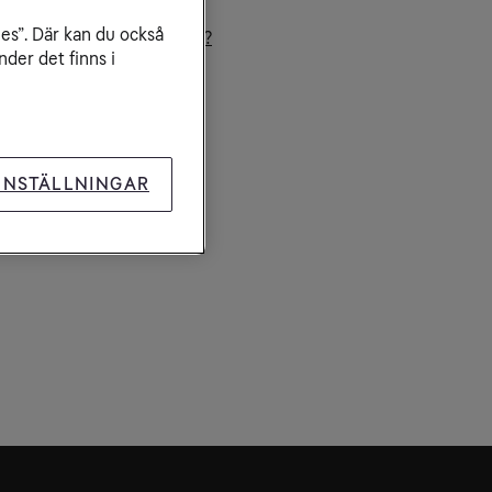
rfa säkert på internet
ies”. Där kan du också
r snabbt bredband behövs?
der det finns i
abba på ditt bredband
mför bredband
INSTÄLLNINGAR