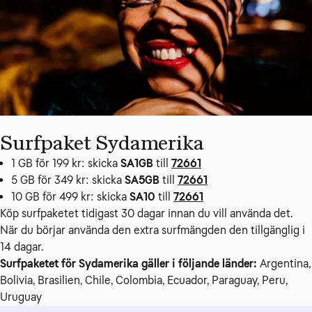
Surfpaket Sydamerika
1 GB för 199 kr: skicka
SA1GB
till
72661
5 GB för 349 kr: skicka
SA5GB
till
72661
10 GB för 499 kr: skicka
SA10
till
72661
Köp surfpaketet tidigast 30 dagar innan du vill använda det. 
När du börjar använda den extra surfmängden den tillgänglig i 
14 dagar.
Surfpaketet för Sydamerika gäller i följande länder:
 Argentina, 
Bolivia, Brasilien, Chile, Colombia, Ecuador, Paraguay, Peru, 
Uruguay