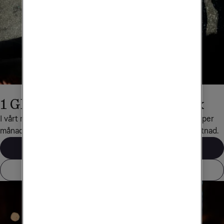
1 GB surf med Obegränsad Max
I vårt mobilabonnemang Obegränsad Max ingår 1 GB surf per 
månad när du reser till det här landet, helt utan extra kostnad.
Våra mobilabonnemang
Visa alla länder som ingår