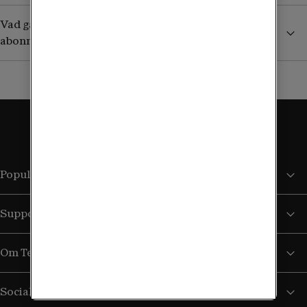
Vad gäller utomlands om jag har ett äldre obegränsat
abonnemang?
Populära sidor
Support
Om Tele2
Sociala medier