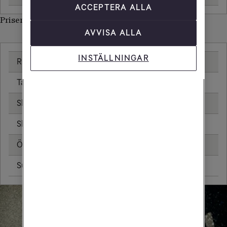
ACCEPTERA ALLA
Priser inom Brasilien
AVVISA ALLA
INSTÄLLNINGAR
Ringa samtal
25,00 kr/min
Ta emot samtal
25,00 kr/min
Skicka sms
6,00 kr
Skicka mms
11,00 kr
Öppningsavgift
0,99 kr
Surfa utan surfpaket
37,44 kr/MB