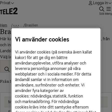
Privat
Logga in
Sök
Meny
Hem
Brasilien
• • •
Brasilien
Vi använder cookies
Här kan du se vad det kostar att ringa, sms:a och surfa till, från
och inom Brasilien.
Landskod: +55
Vi använder cookies (på svenska även kallat
Välj land
kakor) för att ge dig en bättre
användarupplevelse, utföra analyser och
leverera personliga annonser på våra
webbplatser och i sociala medier. För detta
ändamål samlar vi in information om
Från Sverige till Brasilien (till utländskt nummer)
användare, surfmönster och enheter. Vi
använder fyra kategorier av
cookies: nödvändiga, statistik, funktion
och marknadsföring. För nödvändiga
Mobil
25,00 kr/min
cookies krävs inte ditt samtycke eftersom