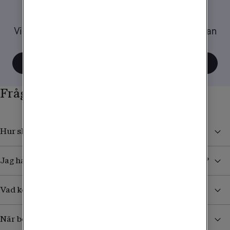
Tips när du reser
Vi har samlat ett gäng tips och råd om hur du kan
tänka när du använder mobilen utomlands.
Visa alla tips
Frågor och svar
Hur skyddar jag mig från höga kostnader i utlandet?
Jag har köpt ett datapaket. Hur vet jag när det tar slut?
Vad kostar det att ta emot sms/mms från Sverige?
När börjar jag betala för surf och samtal i utlandet?