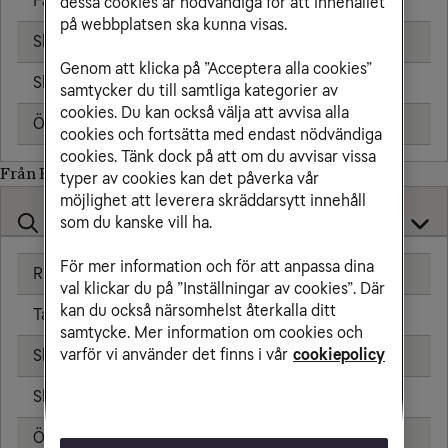
Fast telefon
25,00 kr/min
dessa cookies är nödvändiga för att innehållet
på webbplatsen ska kunna visas.
Skicka sms
6,00 kr
Genom att klicka på ”Acceptera alla cookies”
Skicka mms
11,00 kr
samtycker du till samtliga kategorier av
cookies. Du kan också välja att avvisa alla
Öppningsavgift
0,99 kr
cookies och fortsätta med endast nödvändiga
cookies. Tänk dock på att om du avvisar vissa
Från Brasilien till
typer av cookies kan det påverka vår
möjlighet att leverera skräddarsytt innehåll
som du kanske vill ha.
För mer information och för att anpassa dina
Ringa samtal
25,00 kr/min
val klickar du på ”Inställningar av cookies”. Där
kan du också närsomhelst återkalla ditt
Ta emot samtal
25,00 kr/min
samtycke. Mer information om cookies och
varför vi använder det finns i vår
cookiepolicy
Skicka sms
6,00 kr
Skicka mms
11,00 kr
Öppningsavgift
0,99 kr