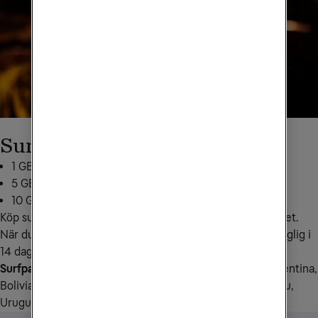
Surfpaket Sydamerika
1 GB för 199 kr: skicka
SA1GB
till
72661
5 GB för 349 kr: skicka
SA5GB
till
72661
10 GB för 499 kr: skicka
SA10
till
72661
Köp surfpaketet tidigast 30 dagar innan du vill använda det. 
När du börjar använda den extra surfmängden den tillgänglig i 
14 dagar.
Surfpaketet för Sydamerika gäller i följande länder:
 Argentina, 
Bolivia, Brasilien, Chile, Colombia, Ecuador, Paraguay, Peru, 
Uruguay