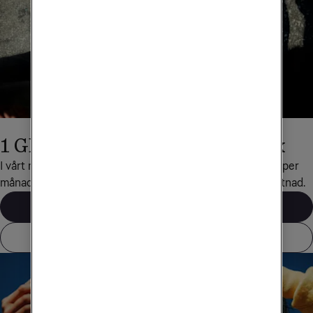
1 GB surf med Obegränsad Max
I vårt mobilabonnemang Obegränsad Max ingår 1 GB surf per 
månad när du reser till det här landet, helt utan extra kostnad.
Våra mobilabonnemang
Visa alla länder som ingår