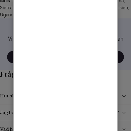
Mocambique, Niger, Nigeria, Rwanda, Senegal, Seychellerna, 
Sierra Leone, Sydafrika, Sudan, Tanzania, Tchad, Togo, Tunisien, 
Uganda, Zambia.
Tips när du reser
Vi har samlat ett gäng tips och råd om hur du kan
tänka när du använder mobilen utomlands.
Visa alla tips
Frågor och svar
Hur skyddar jag mig från höga kostnader i utlandet?
Jag har köpt ett datapaket. Hur vet jag när det tar slut?
Vad kostar det att ta emot sms/mms från Sverige?