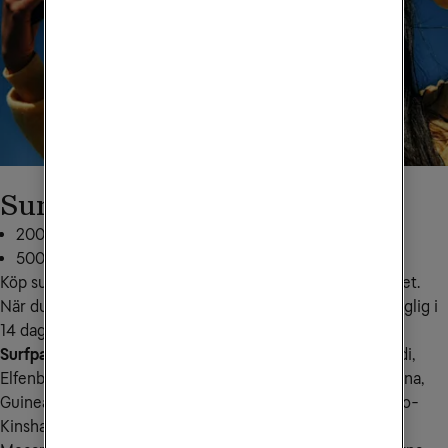
Surfpaket Afrika
200 MB för 249 kr: skicka
AFR200MB
till
72661
500 MB för 349 kr: skicka
AFR500MB
till
72661
Köp surfpaketet tidigast 30 dagar innan du vill använda det. 
När du börjar använda den extra surfmängden den tillgänglig i 
14 dagar.
Surfpaket Afrika gäller i följande länder:
 Algeriet, Burundi, 
Elfenbenskusten, Egypten, Ekvatorialguinea, Gambia, Ghana, 
Guinea, Guinea-Bissau, Kamerun, Kap Verde, Kenya, Kongo-
Kinshasa, Malawi, Marocko, Mauretanien, Mauritius, 