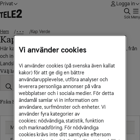
Privat
Logga in
Sök
Meny
Hem
Kap Verde
• • •
Kap Verde
Vi använder cookies
Här kan du se vad det kostar att ringa, sms:a och surfa till, från
och inom Kap Verde.
Landskod: +238
Vi använder cookies (på svenska även kallat
Välj land
kakor) för att ge dig en bättre
användarupplevelse, utföra analyser och
leverera personliga annonser på våra
webbplatser och i sociala medier. För detta
ändamål samlar vi in information om
Från Sverige till Kap Verde (till utländskt nummer)
användare, surfmönster och enheter. Vi
använder fyra kategorier av
cookies: nödvändiga, statistik, funktion
Mobil
25,00 kr/min
och marknadsföring. För nödvändiga
cookies krävs inte ditt samtycke eftersom