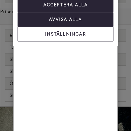
ACCEPTERA ALLA
Priser inom Kap Verde
AVVISA ALLA
INSTÄLLNINGAR
Ringa samtal
25,00 kr/min
Ta emot samtal
25,00 kr/min
Skicka sms
6,00 kr
Skicka mms
11,00 kr
Öppningsavgift
0,99 kr
Surfa utan surfpaket
89,28 kr/MB