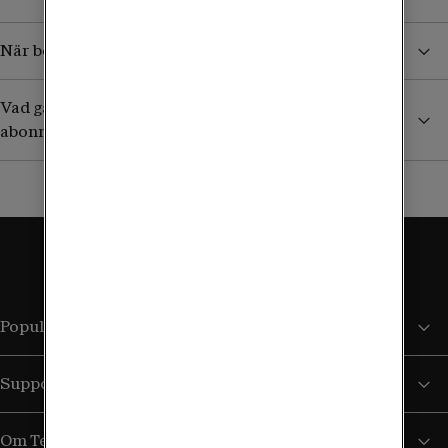
När börjar jag betala för surf och samtal i utlandet?
Vad gäller utomlands om jag har ett äldre obegränsat
abonnemang?
Populära sidor
Support
Om Tele2