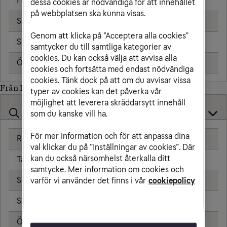
Fast telefon
25,00 kr/min
dessa cookies är nödvändiga för att innehållet
på webbplatsen ska kunna visas.
Skicka sms
6,00 kr
Genom att klicka på ”Acceptera alla cookies”
Skicka mms
11,00 kr
samtycker du till samtliga kategorier av
cookies. Du kan också välja att avvisa alla
Öppningsavgift
0,99 kr
cookies och fortsätta med endast nödvändiga
cookies. Tänk dock på att om du avvisar vissa
Från Kap Verde till
typer av cookies kan det påverka vår
möjlighet att leverera skräddarsytt innehåll
som du kanske vill ha.
För mer information och för att anpassa dina
Ringa samtal
25,00 kr/min
val klickar du på ”Inställningar av cookies”. Där
kan du också närsomhelst återkalla ditt
Ta emot samtal
25,00 kr/min
samtycke. Mer information om cookies och
Skicka sms
6,00 kr
varför vi använder det finns i vår
cookiepolicy
Skicka mms
11,00 kr
Öppningsavgift
0,99 kr