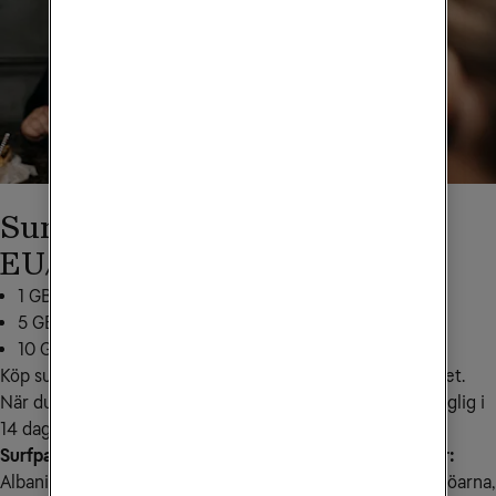
Surfpaket Europa utanför
EU/EES
1 GB för 199 kr: skicka
UEU1GB
till
72661
5 GB för 349 kr: skicka
UEU5GB
till
72661
10 GB för 499 kr: skicka
UEU10
till
72661
Köp surfpaketet tidigast 30 dagar innan du vill använda det. 
När du börjar använda den extra surfmängden den tillgänglig i 
14 dagar.
Surfpaket Europa utanför EU/EES gäller i följande länder:
Albanien, Andorra, Belarus, Bosnien och Herzegovina, Färöarna, 