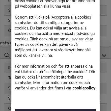
Fast telefon
25,00 kr/min
dessa cookies är nödvändiga för att innehållet
på webbplatsen ska kunna visas.
Skicka sms
6,00 kr
Genom att klicka på ”Acceptera alla cookies”
Skicka mms
11,00 kr
samtycker du till samtliga kategorier av
cookies. Du kan också välja att avvisa alla
Öppningsavgift
0,99 kr
cookies och fortsätta med endast nödvändiga
cookies. Tänk dock på att om du avvisar vissa
Från Kosovo till
typer av cookies kan det påverka vår
möjlighet att leverera skräddarsytt innehåll
som du kanske vill ha.
För mer information och för att anpassa dina
Ringa samtal
25,00 kr/min
val klickar du på ”Inställningar av cookies”. Där
kan du också närsomhelst återkalla ditt
Ta emot samtal
25,00 kr/min
samtycke. Mer information om cookies och
Skicka sms
6,00 kr
varför vi använder det finns i vår
cookiepolicy
Skicka mms
11,00 kr
Öppningsavgift
0,99 kr