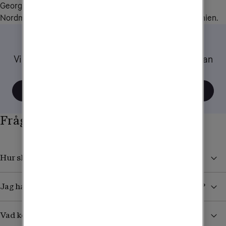
Georgien, Gibraltar, Kosovo, Monaco, Montenegro, 
Nordmakedonien, Ryssland, Schweiz, Serbien, Storbritannien.
Tips när du reser
Vi har samlat ett gäng tips och råd om hur du kan
tänka när du använder mobilen utomlands.
Visa alla tips
Frågor och svar
Hur skyddar jag mig från höga kostnader i utlandet?
Jag har köpt ett datapaket. Hur vet jag när det tar slut?
Vad kostar det att ta emot sms/mms från Sverige?