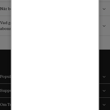
När börjar jag betala för surf och samtal i utlandet?
Vad gäller utomlands om jag har ett äldre obegränsat
abonnemang?
Populära sidor
Support
Om Tele2