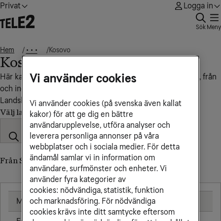
Privat
Logga in
Sök
Meny
Hem
Kosovo
• • •
Kosovo
Vi använder cookies
Här kan du se vad det kostar att ringa, sms:a och surfa till, från
och inom Kosovo.
Landskod: +383
Vi använder cookies (på svenska även kallat
Välj land
kakor) för att ge dig en bättre
användarupplevelse, utföra analyser och
leverera personliga annonser på våra
webbplatser och i sociala medier. För detta
ändamål samlar vi in information om
Från Sverige till Kosovo (till utländskt nummer)
användare, surfmönster och enheter. Vi
använder fyra kategorier av
cookies: nödvändiga, statistik, funktion
Mobil
25,00 kr/min
och marknadsföring. För nödvändiga
cookies krävs inte ditt samtycke eftersom