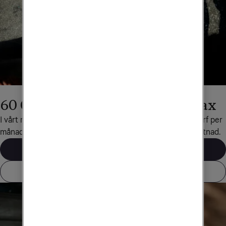
60 GB surf med Obegränsad Max
I vårt mobilabonnemang Obegränsad Max ingår 60 GB surf per 
månad när du reser till det här landet, helt utan extra kostnad.
Våra mobilabonnemang
Visa alla länder som ingår