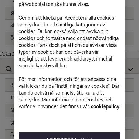
Fast telefon
25,00 kr/min
på webbplatsen ska kunna visas.
Skicka sms
6,00 kr
Genom att klicka på ”Acceptera alla cookies”
samtycker du till samtliga kategorier av
Skicka mms
11,00 kr
cookies. Du kan också välja att avvisa alla
cookies och fortsätta med endast nödvändiga
Öppningsavgift
0,99 kr
cookies. Tänk dock på att om du avvisar vissa
typer av cookies kan det påverka vår
Från Myanmar till
möjlighet att leverera skräddarsytt innehåll
som du kanske vill ha.
För mer information och för att anpassa dina
Ringa samtal
25,00 kr/min
val klickar du på ”Inställningar av cookies”. Där
kan du också närsomhelst återkalla ditt
Ta emot samtal
25,00 kr/min
samtycke. Mer information om cookies och
varför vi använder det finns i vår
cookiepolicy
Skicka sms
6,00 kr
Skicka mms
11,00 kr
Öppningsavgift
0,99 kr