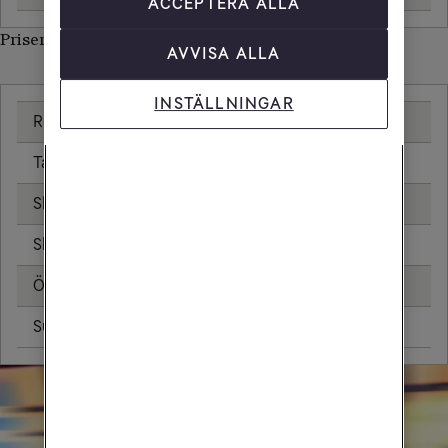
ACCEPTERA ALLA
Priser inom Myanmar
AVVISA ALLA
INSTÄLLNINGAR
Ringa samtal
25,00 kr/min
Ta emot samtal
25,00 kr/min
Skicka sms
6,00 kr
Skicka mms
11,00 kr
Öppningsavgift
0,99 kr
Surfa utan surfpaket
109,44 kr/MB