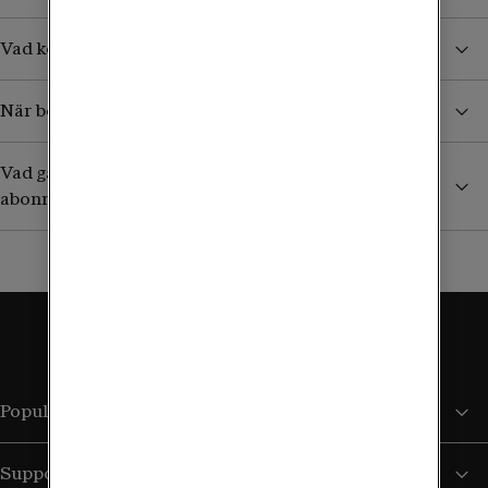
Vad kostar det att ta emot sms/mms från Sverige?
När börjar jag betala för surf och samtal i utlandet?
Vad gäller utomlands om jag har ett äldre obegränsat
abonnemang?
Populära sidor
Support