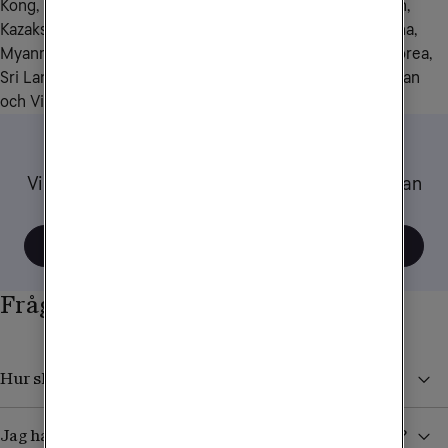
Kong, Indien, Indonesien, Iran, Irak, Israel, Japan, Jordanien, 
Kazakstan, Kuwait, Kirgizistan, Macao, Malaysia, Maldiverna, 
Myanmar, Pakistan, Qatar, Saudiarabien, Singapore, Sydkorea, 
Sri Lanka, Tadzjikistan, Taiwan, Thailand, Turkiet, Uzbekistan 
och Vietnam.
Tips när du reser
Vi har samlat ett gäng tips och råd om hur du kan
tänka när du använder mobilen utomlands.
Visa alla tips
Frågor och svar
Hur skyddar jag mig från höga kostnader i utlandet?
Jag har köpt ett datapaket. Hur vet jag när det tar slut?