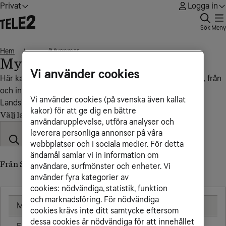
Privat
Logga in
Sök
Meny
Hem
Myanmar
• • •
Myanmar
Vi använder cookies
Här kan du se vad det kostar att ringa, sms:a och surfa till, från
och inom Myanmar.
Vi använder cookies (på svenska även kallat
Landskod: +95
kakor) för att ge dig en bättre
Välj land
användarupplevelse, utföra analyser och
leverera personliga annonser på våra
webbplatser och i sociala medier. För detta
ändamål samlar vi in information om
Från Sverige till Myanmar (till utländskt nummer)
användare, surfmönster och enheter. Vi
använder fyra kategorier av
cookies: nödvändiga, statistik, funktion
och marknadsföring. För nödvändiga
Mobil
25,00 kr/min
cookies krävs inte ditt samtycke eftersom
dessa cookies är nödvändiga för att innehållet