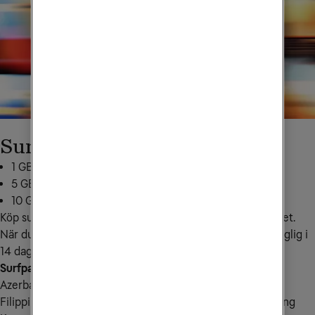
Surfpaket Asien
1 GB för 199 kr: skicka
ASN1GB
till
72661
5 GB för 349 kr: skicka
ASN5GB
till
72661
10 GB för 499 kr: skicka
ASN10
till
72661
Köp surfpaketet tidigast 30 dagar innan du vill använda det. 
När du börjar använda den extra surfmängden den tillgänglig i 
14 dagar.
Surfpaketet för Asien gäller i följande länder:
 Armenien, 
Azerbajdzjan, Bahrain, Bangladesh, Brunei Darussalam, 
Filippinerna, Förenade Arabemiraten, Kambodja, Kina, Hong 