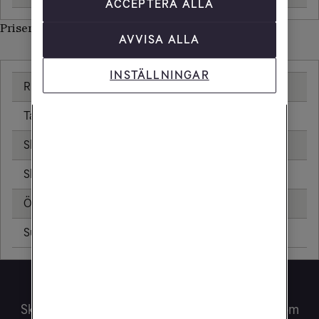
ACCEPTERA ALLA
Priser inom Qatar
AVVISA ALLA
INSTÄLLNINGAR
Ringa samtal
25,00 kr/min
Ta emot samtal
25,00 kr/min
Skicka sms
6,00 kr
Skicka mms
11,00 kr
Öppningsavgift
0,99 kr
Surfa utan surfpaket
89,28 kr/MB
Surfa lugnt!
Skaffa ett surfpaket så använder du mobilen som