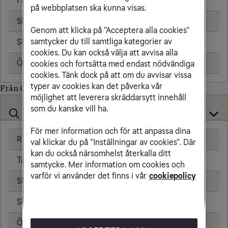
Fast telefon
25,00 kr/min
på webbplatsen ska kunna visas.
Skicka sms
6,00 kr
Genom att klicka på ”Acceptera alla cookies”
samtycker du till samtliga kategorier av
Skicka mms
11,00 kr
cookies. Du kan också välja att avvisa alla
Öppningsavgift
0,99 kr
cookies och fortsätta med endast nödvändiga
cookies. Tänk dock på att om du avvisar vissa
typer av cookies kan det påverka vår
Från Qatar till
möjlighet att leverera skräddarsytt innehåll
som du kanske vill ha.
För mer information och för att anpassa dina
Ringa samtal
25,00 kr/min
val klickar du på ”Inställningar av cookies”. Där
kan du också närsomhelst återkalla ditt
Ta emot samtal
25,00 kr/min
samtycke. Mer information om cookies och
varför vi använder det finns i vår
cookiepolicy
Skicka sms
6,00 kr
Skicka mms
11,00 kr
Öppningsavgift
0,99 kr