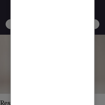
vanligt på resan. Finns för Europa (utanför
EU/EES), Nordamerika, Asien, Oceanien,
Sydamerika och Afrika.
Köp surfpaket
Reser du mycket?