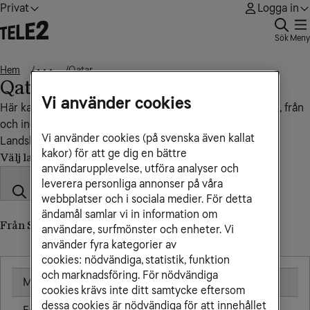
Privat
Logga in
Sök
Meny
Hem
Qatar
• • •
Qatar
Vi använder cookies
Här kan du se vad det kostar att ringa, sms:a och surfa till, från
och inom Qatar.
Vi använder cookies (på svenska även kallat
Landskod: +974
kakor) för att ge dig en bättre
Välj land
användarupplevelse, utföra analyser och
leverera personliga annonser på våra
webbplatser och i sociala medier. För detta
ändamål samlar vi in information om
Från Sverige till Qatar (till utländskt nummer)
användare, surfmönster och enheter. Vi
använder fyra kategorier av
cookies: nödvändiga, statistik, funktion
och marknadsföring. För nödvändiga
Mobil
25,00 kr/min
cookies krävs inte ditt samtycke eftersom
dessa cookies är nödvändiga för att innehållet