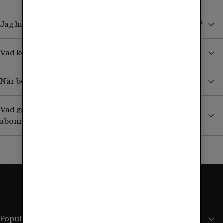
Jag har köpt ett datapaket. Hur vet jag när det tar slut?
Vad kostar det att ta emot sms/mms från Sverige?
När börjar jag betala för surf och samtal i utlandet?
Vad gäller utomlands om jag har ett äldre obegränsat
abonnemang?
Populära sidor