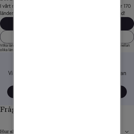
I vårt mobilabonnemang Obegränsad Max ingår surf i över 170 
länder. I de vanligaste resmålen hela 60 GB surf per månad!
Vilka länder ingår?
Våra mobilabonnemang
Vilka länder som ingår i Obegränsad Max kan ändras. Mängden surf varierar mellan
olika länder
Tips när du reser
Vi har samlat ett gäng tips och råd om hur du kan
tänka när du använder mobilen utomlands.
Visa alla tips
Frågor och svar
Hur skyddar jag mig från höga kostnader i utlandet?