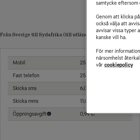
samtycke eftersom d
Genom att klicka på 
också välja att avv
avvisar vissa typer 
Från Sverige till Sydafrika (till utländskt nummer)
kanske vill ha.
För mer information 
närsomhelst återkal
Mobil
25,00 kr/min
vår
cookiepolicy
Fast telefon
25,00 kr/min
Skicka sms
6,00 kr
Skicka mms
11,00 kr
Öppningsavgift
0,99 kr