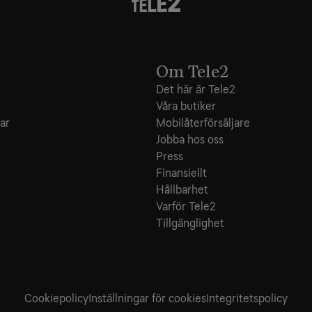
Om Tele2
Det här är Tele2
Våra butiker
ar
Mobilåterförsäljare
Jobba hos oss
Press
Finansiellt
Hållbarhet
Varför Tele2
Tillgänglighet
Cookiepolicy
Inställningar för cookies
Integritets­policy