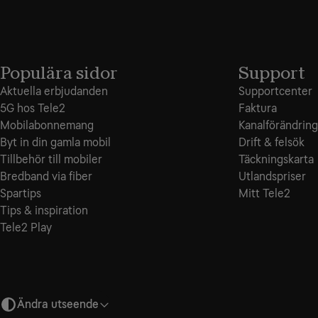
Populära sidor
Support
Aktuella erbjudanden
Supportcenter
5G hos Tele2
Faktura
Mobilabonnemang
Kanalförändring
Byt in din gamla mobil
Drift & felsök
Tillbehör till mobiler
Täckningskarta
Bredband via fiber
Utlandspriser
Spartips
Mitt Tele2
Tips & inspiration
Tele2 Play
Ändra utseende