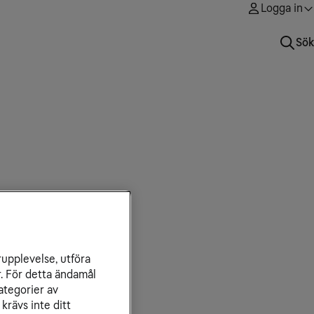
Logga in
Sök
rupplevelse, utföra
r. För detta ändamål
ategorier av
krävs inte ditt