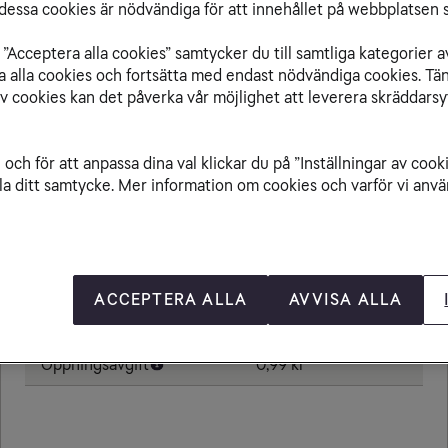
essa cookies är nödvändiga för att innehållet på webbplatsen s
”Acceptera alla cookies” samtycker du till samtliga kategorier a
isa alla cookies och fortsätta med endast nödvändiga cookies. Tä
Från Sydafrika till
av cookies kan det påverka vår möjlighet att leverera skräddarsy
och för att anpassa dina val klickar du på ”Inställningar av cook
la ditt samtycke. Mer information om cookies och varför vi använ
Ringa samtal
25,00 kr/min
Ta emot samtal
25,00 kr/min
Skicka sms
6,00 kr
ACCEPTERA ALLA
AVVISA ALLA
Skicka mms
11,00 kr
Öppningsavgift
0,99 kr