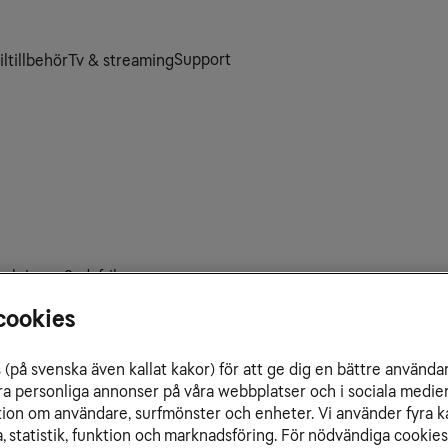
Support
ltillbehör
Tv & streaming
 och inom Sydafrika.
cookies
(på svenska även kallat kakor) för att ge dig en bättre använda
ra personliga annonser på våra webbplatser och i sociala medie
ation om användare, surfmönster och enheter. Vi använder fyra k
 statistik, funktion och marknadsföring. För nödvändiga cookies 