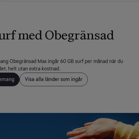
urf med Obegränsad
ang Obegränsad Max ingår 60 GB surf per månad när du 
ndet, helt utan extra kostnad.
nemang
Visa alla länder som ingår