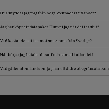
Hur skyddar jag mig från höga kostnader i utlandet?
Jag har köpt ett datapaket. Hur vet jag när det tar slut?
Vad kostar det att ta emot sms/mms från Sverige?
När börjar jag betala för surf och samtal i utlandet?
Vad gäller utomlands om jag har ett äldre obegränsat abo