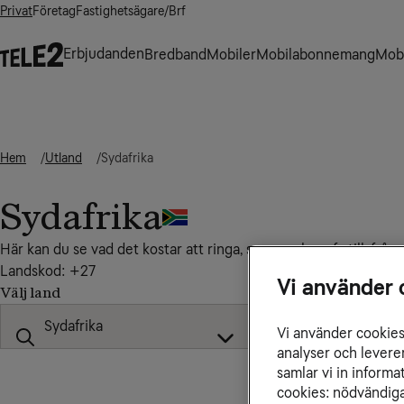
Privat
Företag
Fastighetsägare/Brf
Erbjudanden
Bredband
Mobiler
Mobilabonnemang
Mobi
Hem
Utland
Sydafrika
Sydafrika
Här kan du se vad det kostar att ringa, sms:a och surfa till, från
Landskod: +27
Vi använder 
Välj land
Vi använder cookies 
analyser och levere
samlar vi in inform
cookies: nödvändiga,