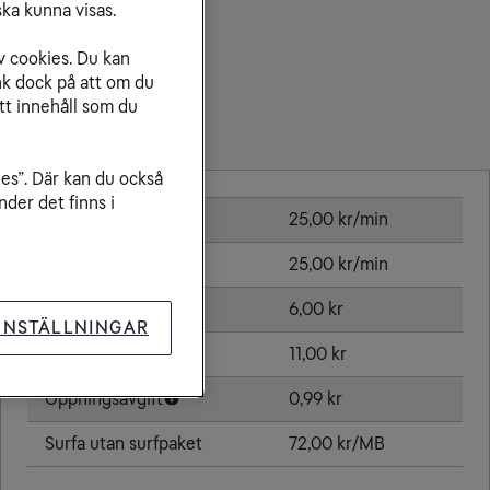
ka kunna visas.
v cookies. Du kan
nk dock på att om du
tt innehåll som du
Priser inom Sydafrika
ies”. Där kan du också
der det finns i
Ringa samtal
25,00 kr/min
Ta emot samtal
25,00 kr/min
Skicka sms
6,00 kr
INSTÄLLNINGAR
Skicka mms
11,00 kr
Öppningsavgift
0,99 kr
Surfa utan surfpaket
72,00 kr/MB