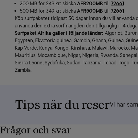
200 MB för 249 kr: skicka
AFR200MB
till
72661
500 MB för 349 kr: skicka
AFR500MB
till
72661
Köp surfpaketet tidigast 30 dagar innan du vill använda d
använda den extra surfmängden den tillgänglig i 14 dagar
Surfpaket Afrika gäller i följande länder:
 Algeriet, Burun
Egypten, Ekvatorialguinea, Gambia, Ghana, Guinea, Guine
Kap Verde, Kenya, Kongo-Kinshasa, Malawi, Marocko, Mau
Mauritius, Mocambique, Niger, Nigeria, Rwanda, Senegal, 
Sierra Leone, Sydafrika, Sudan, Tanzania, Tchad, Togo, Tun
Zambia.
Tips när du reser
Vi har sam
Frågor och svar