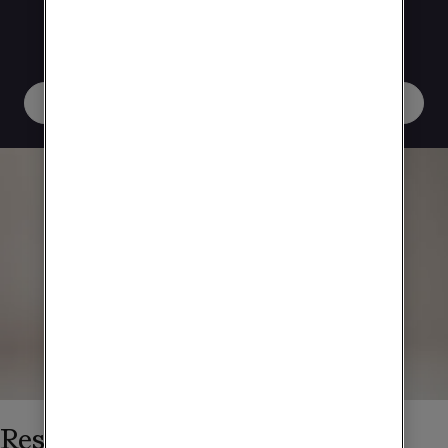
vanligt på resan. Finns för Europa (utanför
EU/EES), Nordamerika, Asien, Oceanien,
Sydamerika och Afrika.
Köp surfpaket
Reser du mycket?