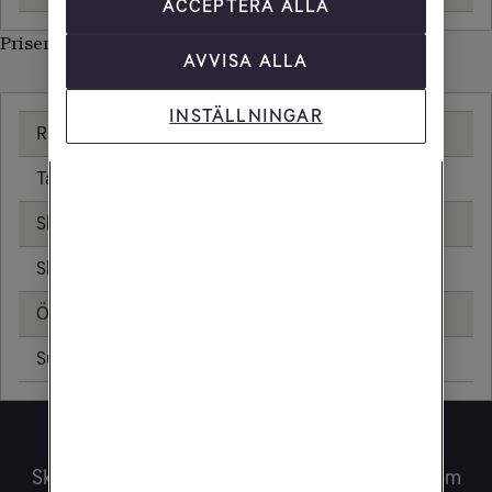
ACCEPTERA ALLA
Priser inom Sydkorea
AVVISA ALLA
INSTÄLLNINGAR
Ringa samtal
25,00 kr/min
Ta emot samtal
25,00 kr/min
Skicka sms
6,00 kr
Skicka mms
11,00 kr
Öppningsavgift
0,99 kr
Surfa utan surfpaket
59,04 kr/MB
Surfa lugnt!
Skaffa ett surfpaket så använder du mobilen som