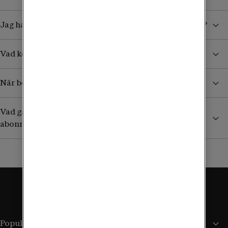
Jag har köpt ett datapaket. Hur vet jag när det tar slut?
Vad kostar det att ta emot sms/mms från Sverige?
När börjar jag betala för surf och samtal i utlandet?
Vad gäller utomlands om jag har ett äldre obegränsat
abonnemang?
Populära sidor