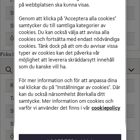
Fast telefon
25,00 kr/min
på webbplatsen ska kunna visas.
Skicka sms
6,00 kr
Genom att klicka på ”Acceptera alla cookies”
samtycker du till samtliga kategorier av
Skicka mms
11,00 kr
cookies. Du kan också välja att avvisa alla
Öppningsavgift
0,99 kr
cookies och fortsätta med endast nödvändiga
cookies. Tänk dock på att om du avvisar vissa
typer av cookies kan det påverka vår
Från Sydkorea till
möjlighet att leverera skräddarsytt innehåll
som du kanske vill ha.
För mer information och för att anpassa dina
Ringa samtal
25,00 kr/min
val klickar du på ”Inställningar av cookies”. Där
kan du också närsomhelst återkalla ditt
Ta emot samtal
25,00 kr/min
samtycke. Mer information om cookies och
varför vi använder det finns i vår
cookiepolicy
Skicka sms
6,00 kr
Skicka mms
11,00 kr
Öppningsavgift
0,99 kr