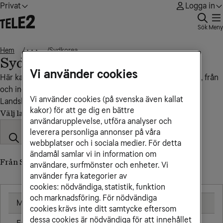
Privat
Logga in
Sök
Meny
Hem
Sydkorea
• • •
Sydkorea
Vi använder cookies
Här kan du se vad det kostar att ringa, sms:a och surfa till, från
och inom Sydkorea.
Vi använder cookies (på svenska även kallat
Landskod: +82
kakor) för att ge dig en bättre
Välj land
användarupplevelse, utföra analyser och
leverera personliga annonser på våra
webbplatser och i sociala medier. För detta
ändamål samlar vi in information om
Från Sverige till Sydkorea (till utländskt nummer)
användare, surfmönster och enheter. Vi
använder fyra kategorier av
cookies: nödvändiga, statistik, funktion
och marknadsföring. För nödvändiga
Mobil
25,00 kr/min
cookies krävs inte ditt samtycke eftersom
dessa cookies är nödvändiga för att innehållet