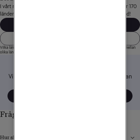
I vårt mobilabonnemang Obegränsad Max ingår surf i över 170 
länder. I de vanligaste resmålen hela 60 GB surf per månad!
Vilka länder ingår?
Våra mobilabonnemang
Vilka länder som ingår i Obegränsad Max kan ändras. Mängden surf varierar mellan
olika länder
Tips när du reser
Vi har samlat ett gäng tips och råd om hur du kan
tänka när du använder mobilen utomlands.
Visa alla tips
Frågor och svar
Hur skyddar jag mig från höga kostnader i utlandet?