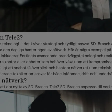
n Tele2?
teknologi – det kräver strategi och tydligt ansvar. SD-Branch ä
lar den dagliga hanteringen av nätverk. Här är några exempel p
inkluderar Fortinets avancerade brandväggsteknologi och realti
era kontor eller enheter som behöver växa utan att kompromiss
ligt att snabbt få överblick och hantera nätverket utan teknisk
ierade tekniker tar ansvar för både införande, drift och underhål
t nätverk?
ör att dra nytta av SD-Branch. Tele2 SD-Branch anpassas till ve