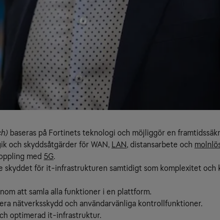
ch)
baseras på Fortinets teknologi och möjliggör en framtidssä
ik och skyddsåtgärder för WAN,
LAN
, distansarbete och
molnlö
koppling med
5G
.
 skyddet för it-infrastrukturen samtidigt som komplexitet oc
om att samla alla funktioner i en plattform.
era nätverksskydd och användarvänliga kontrollfunktioner.
ch optimerad it-infrastruktur.