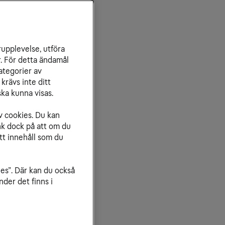
rupplevelse, utföra
r. För detta ändamål
ategorier av
krävs inte ditt
ka kunna visas.
v cookies. Du kan
nk dock på att om du
tt innehåll som du
ies”. Där kan du också
der det finns i
samhetens hela it-