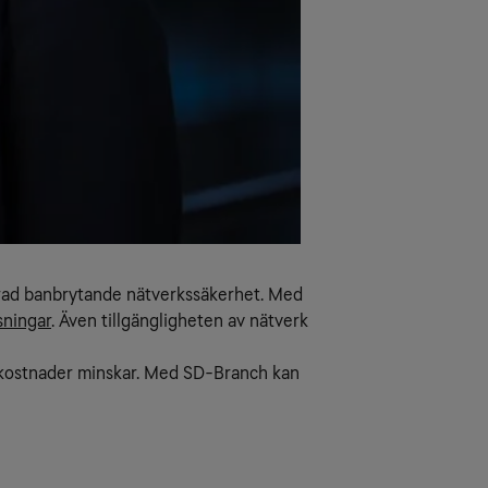
krad banbrytande nätverkssäkerhet. Med
sningar
. Även tillgängligheten av nätverk
h kostnader minskar. Med SD-Branch kan