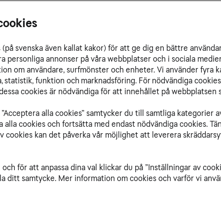
cookies
(på svenska även kallat kakor) för att ge dig en bättre använda
ra personliga annonser på våra webbplatser och i sociala medie
ation om användare, surfmönster och enheter. Vi använder fyra k
 statistik, funktion och marknadsföring. För nödvändiga cookies 
essa cookies är nödvändiga för att innehållet på webbplatsen s
”Acceptera alla cookies” samtycker du till samtliga kategorier a
isa alla cookies och fortsätta med endast nödvändiga cookies. Tä
av cookies kan det påverka vår möjlighet att leverera skräddarsy
och för att anpassa dina val klickar du på ”Inställningar av cook
la ditt samtycke. Mer information om cookies och varför vi använ
med SD-Branch uppnås säkerhet som skyddar verk
cklas Dubén berättar mer.