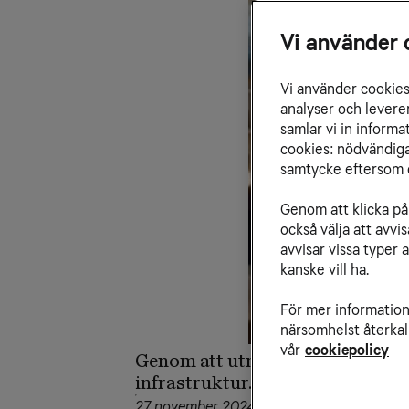
Vi använder 
Vi använder cookies 
analyser och levere
samlar vi in inform
cookies: nödvändiga,
samtycke eftersom d
Genom att klicka på 
också välja att avv
avvisar vissa typer 
kanske vill ha.
För mer information 
närsomhelst återkal
vår
cookiepolicy
Genom att utnyttja fördelarna 
infrastruktur. Tele2 Företags Ni
27 november 2024