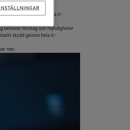
INSTÄLLNINGAR
 att förebygga och upptäcka it-
dag behöver företag och myndigheter
starkt skydd genom hela it-
tar mer.