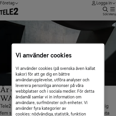
Företag
Logga in
Sök
Meny
Vi använder cookies
Vi använder cookies (på svenska även kallat
kakor) för att ge dig en bättre
användarupplevelse, utföra analyser och
leverera personliga annonser på våra
Är det dags att gå över till SD-
webbplatser och i sociala medier. För detta
WAN?
ändamål samlar vi in information om
användare, surfmönster och enheter. Vi
Tele2 Företags expert Max Lippig-Singewald ger dig
använder fyra kategorier av
fem skäl att byta till SD-WAN - och två skäl att vänta
cookies: nödvändiga, statistik, funktion