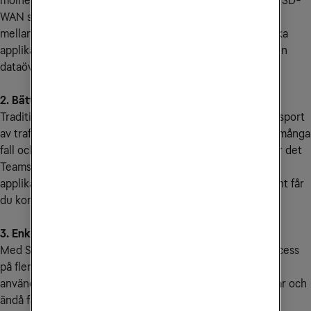
molnet, med minsta möjliga fördröjning. Det får man med SD-
WAN som alltid väljer den bästa vägen för dataöverföring
mellan olika platser. Då kan man också tilldela affärskritiska
applikationer högre prioritet och garantera kvalitet på den
dataöverföring som är viktig.
2. Bättre insikter
Traditionellt när man byggt WAN har det handlat om transport
av trafik. Det gäller förstås fortfarande, men nu vill man i många
fall också veta vad det är för trafik som går i nätverken. Är det
Teams eller Facebook? Hur väl fungerar de olika
applikationerna och hur upplevs de av användarna? Sådant får
du kontroll på med SD-WAN.
3. Enklare nätverksaccess
Med SD-WAN är det möjligt för företag att få nätverksaccess
på fler sätt än enbart via privata anslutningar. Det går att
använda mobilanslutningar och enkla internetanslutningar och
ändå få god kvalitet med hög säkerhet. Samtidigt blir det