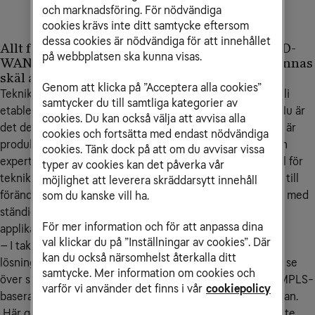
och marknadsföring. För nödvändiga
cookies krävs inte ditt samtycke eftersom
dessa cookies är nödvändiga för att innehållet
Allt fler företag byter nu ut sina nätverk mot SD-
på webbplatsen ska kunna visas.
WAN. Men varför ska man byta - och kan det finnas
skäl att avvakta?
Genom att klicka på ”Acceptera alla cookies”
Tekniken SD-WAN, mjukvarudefinierade nätverk,
börjar bli
samtycker du till samtliga kategorier av
etablerad och först ut var storföretag och myndigheter. Nu är
cookies. Du kan också välja att avvisa alla
det de mellanstora företagens tur. Max Lippig-Singewald är
cookies och fortsätta med endast nödvändiga
produktchef för Network & Security på Tele2 Företag och
cookies. Tänk dock på att om du avvisar vissa
expert på SD-WAN. Han menar att det finns fler goda skäl för
typer av cookies kan det påverka vår
teknikbytet. Dessa grundar sig i allt från teknikutveckling till
möjlighet att leverera skräddarsytt innehåll
förändringar i vår omvärld och hur vi arbetar i det dagliga med
som du kanske vill ha.
ständig uppkoppling, fler digitala möten och allt fler
För mer information och för att anpassa dina
applikationer och tjänster i molnet.
val klickar du på ”Inställningar av cookies”. Där
– I takt med att vår nätanvändning förändras och allt fler
kan du också närsomhelst återkalla ditt
lösningar ligger i molnet ser många företag anledning att se
samtycke. Mer information om cookies och
över sina nätverk. Det blir allt vanligare att komplettera MPLS-
varför vi använder det finns i vår
cookiepolicy
baserade WAN och VPN-lösningar med SD-WAN, säger han.
Här ger Max oss fem skäl att byta och två skäl att vänta lite.