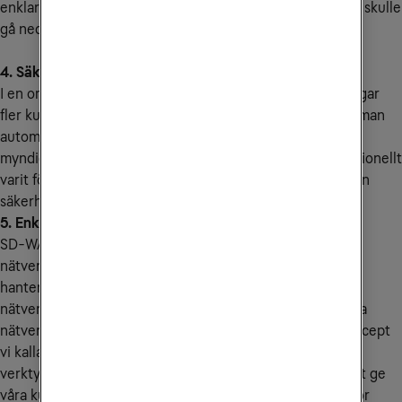
enklare att ha bra back-up-anslutning om en förbindelse skulle
gå ned.
4. Säkert och krypterat
I en omvärld där datasäkerhet blivit allt viktigare efterfrågar
fler kunder att kunna skicka sin data krypterat. Detta får man
automatiskt med SD-WAN. Det är också en anledning att
myndigheter och offentlig sektor byter trots att de traditionellt
varit försiktiga med molntjänster. Med SD-WAN får de den
säkerhet de behöver.
5. Enklare administration
SD-WAN har en enklare administration än traditionell
nätverksarkitektur. Den erbjuder kontrollpaneler för att
hantera alla SD-WAN-enheter, tillämpningar och
nätverkstjänster centralt vilket gör det lättare att hantera
nätverket. Vi på Tele2 Företag har utvecklat ett eget koncept
vi kallar Co-Management där vi ger kunderna tillgång till
verktyg för administration, säkerhet och felsökning för att ge
våra kunder maximal kontroll över sitt SD-WAN. Skälen för