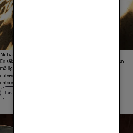
Nätverket som framgångsfaktor
En säker, stabil uppkoppling är det som gör digitaliseringen
möjlig. Med Tele2 Företags skalbara och framtidssäkra
nätverkstjänster kan du utveckla verksamheten och låta
nätverket skapa möjligheter för ditt företag.
Läs om nätverkstjänster