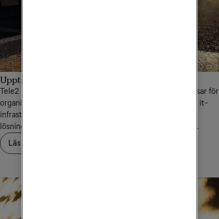
Upptäck SD-WAN
Tele2 SD-WAN Pro är framtidens nätverkstjänst. Den passar för
organisationer med flera verksamhetsadresser, som delar it-
infrastruktur och molnapplikationer och behöver agila
lösningar som fungerar även om verksamheten förändras.
Läs om SD-WAN