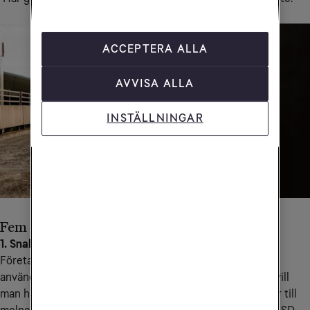
ACCEPTERA ALLA
AVVISA ALLA
INSTÄLLNINGAR
Fem skäl att byta
1. Snabbare väg till molnet
Företag och organisationer arbetar alltmer digitalt och
använder allt fler tjänster och tillämpningar i molnet. Då vill
man ha en it- arkitektur som gör att du snabbare kommer till