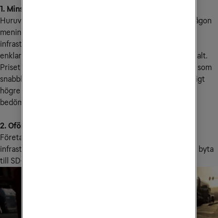
1. Minskade kostnader, eller inte?
Huruvida kostnaderna minskar är ständigt debatterat. I någon
mening stämmer detta. Företag kan minska sin centrala
infrastruktur, slippa betala för brandväggar och använda
enklare anslutningar. Samtidigt kan det bli lite dyrare initialt.
Priset bör därför ställas i relation till nyttan du får. Värdet som
snabbhet, säkerhet och enkelhet innebär kan vara betydligt
högre än priset. Men det är upp till varje organisation att
bedöma.
2. Oförändrade behov
Företag som inte ser några kommande förändringar i sin
infrastruktur eller sitt sätt att arbeta behöver förstås inte byta
till SD-WAN.