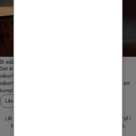
It-säkerhet har aldrig varit viktigare
Det är viktigare än någonsin att arbeta proaktivt med it-
säkerhet och cybersäkerhet. Med Tele2 Företags it-
säkerhetstjänster får du alla förutsättningar för att bygga ett
komplett skydd baserat på just din verksamhets behov.
Läs om it-säkerhet
Vill du prata med en specialist?
Låt oss hitta rätt molnlösning för just din verksamhet. Fyll i
formuläret via knappen nedan så hjälper vi dig vidare.