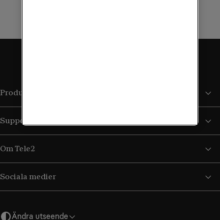
Boka kostnadsfri rådgivning
Produkter och tjänster
Support
Om Tele2
Sociala medier
Ändra utseende