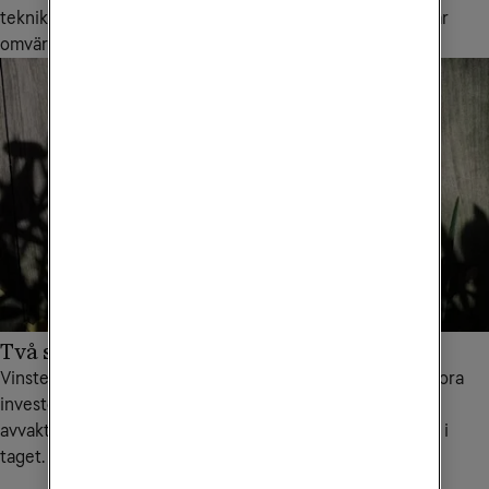
teknikbytet är många och omfattar såväl förändringar i vår
omvärld som i hur vi arbetar.
Två skäl att avvakta
Vinsterna med att byta är många. Men för företag med stora
investeringar i sitt nätverk kan det kanske finnas skäl att
avvakta – eller att åtminstone växla över till SD-WAN lite i
taget.