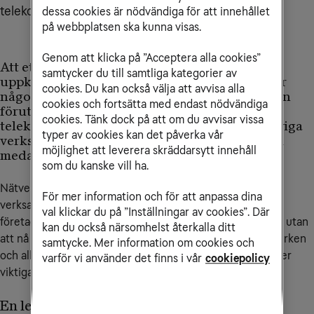
telekomtjänster
dessa cookies är nödvändiga för att innehållet
på webbplatsen ska kunna visas.
Genom att klicka på ”Acceptera alla cookies”
Att ett stabilt nätverk är grunden för en
samtycker du till samtliga kategorier av
uppkopplad och väl fungerande verksamhet är
cookies. Du kan också välja att avvisa alla
något som de flesta kan hålla med om. Det är en
cookies och fortsätta med endast nödvändiga
förutsättning för att flertalet it- och
cookies. Tänk dock på att om du avvisar vissa
telekomtjänster ska fungera, men också att övriga
typer av cookies kan det påverka vår
verksamhetsapplikationer fungerar så bra som
möjlighet att leverera skräddarsytt innehåll
medarbetarna och kunderna önskar.
som du kanske vill ha.
Nätverket har blivit en strategisk resurs och är direkt
För mer information och för att anpassa dina
verksamhetskritisk. Utan ett väl fungerande nätverk kan
val klickar du på ”Inställningar av cookies”. Där
företag lägga stora resurser på applikationer och klienter utan
kan du också närsomhelst återkalla ditt
att nå det önskade slutresultat. Synergierna mellan nätverken
samtycke. Mer information om cookies och
och alla uppkopplade enheter har aldrig varit större – eller
varför vi använder det finns i vår
cookiepolicy
viktigare.
En leverantör – ett samtal