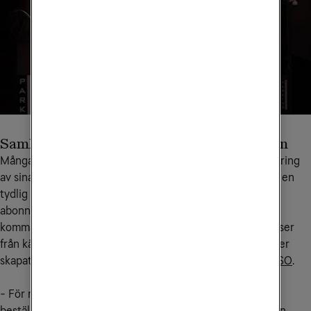
Samlad överblick och mindre administration
Många verksamheter lägger mycket tid på manuell hantering
av sina it- och telekomlösningar. Det gäller allt från att få en
tydlig översikt till att kunna lägga beställningar, ändra
abonnemang och följa upp statistik och ekonomi. För att
komma åt dessa utmaningar som tar onödig tid och resurser
från kärnverksamheten har vi tillsammans med våra kunder
skapat en självserviceplattform,
Tele2 Service Online - TSO
.
- För mina kunder som själva vill hantera felanmälningar,
beställningar och komma åt fakturaunderlag är TSO kanon.