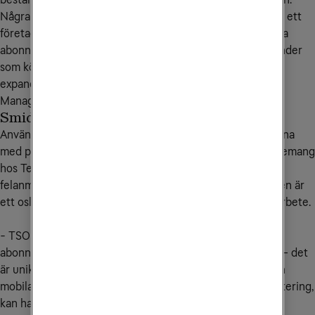
Några utmaningar som fungerar riktigt bra via TSO är när ett
företag med stora personalförändringar vill kunna hantera
abonnemangsfrågor själva. TSO kan underlätta för de kunder
som köper datanättjänster och har stor rörlighet eller
expanderar geografiskt, säger Patrik Söderberg, Account
Manager på Tele2 i Stockholm.
Smidig hantering i realtid
Användarna av TSO berättar att en av de största fördelarna
med portalen är att de har överblick över hela sitt engagemang
hos Tele2 Företag- från beställningar, fakturor och
felanmälningar till kontaktuppgifter. Överblicken i portalen är
ett oslagbart hjälpmedel för ett effektivt administrativt arbete.
- TSO hjälper våra kunder att hantera förändringar i sina
abonnemang i realtid, dygnet runt på veckans alla dagar – det
är unikt. Det finns inga mellanhänder och hela miljön, från
mobilabonnemang, till hårdvara, dataplan och fakturahantering,
kan hanteras av en person, säger Juha Halminen, Product