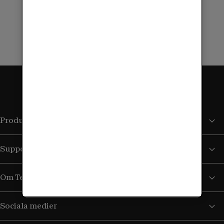
oss.
Kontakta oss för rådgivning
Produkter och tjänster
Support
Om Tele2
Sociala medier