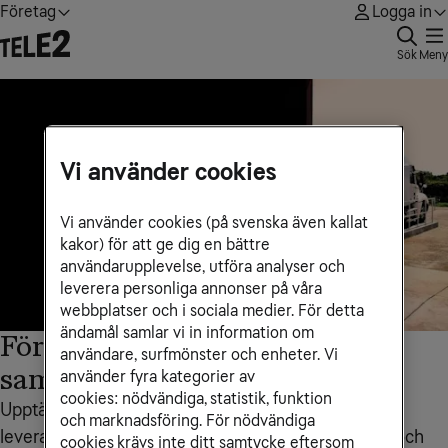
Företag
Logga in
Sök
Meny
Vi använder cookies
Vi använder cookies (på svenska även kallat
kakor) för att ge dig en bättre
användarupplevelse, utföra analyser och
leverera personliga annonser på våra
webbplatser och i sociala medier. För detta
ändamål samlar vi in information om
Förenkla arbetsdagen med
användare, surfmönster och enheter. Vi
samlade it-tjänster
använder fyra kategorier av
cookies: nödvändiga, statistik, funktion
Upptäck fördelarna med att låta en och samma
och marknadsföring. För nödvändiga
leverantör hjälpa ert företag med flera av era it - och
cookies krävs inte ditt samtycke eftersom