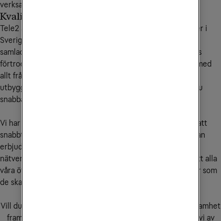
verksamhetens behov.
Kvalitetssäkrad leverans
Tele2 är den enda leverantören av it- och telekomtjänster i
Sverige, som har all kompetens, tjänster och produkter
samlade under ett tak. För de företagskunder som ger oss
förtroendet att bli en helhetsleverantör kan vi hjälpa till med
allt från lokala nätverksintegrationer till telefoni. Genom
utbyggnaden av 5G-nätet blir dessutom vårt 4G-nät ännu
snabbare, säkrare och mer robust.
Vi har lokala kontor och servicetekniker i hela landet för att
snabbt kunna vara på plats när vi behövs. Det gör att vi kan
erbjuda våra kunder en kvalitetssäkrad leverans för våra
nätverkslösningar - och därigenom säkerställer vi även att alla
våra övriga tjänster för telefoni och uppkoppling fungerar som
de ska. Vi tar ansvar för helheten.
Hur kan vi hjälpa dig?
Vill du veta mer om hur våra tjänster kan hjälpa din verksamhet
framåt? Välkommen att fylla i kontaktformuläret så hör vi av