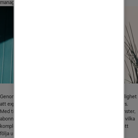
manager Self-Service på Tele2.
Genom att samla all data på ett ställe finns dessutom möjlighet
att exportera den för att underlätta uppföljning och analys.
Med tillgång till information om exakt vilka produkter, tjänster,
abonnemang och licenser som används och av vem, samt vilka
kompletterande beställningar som görs, blir det enklare att
följa upp och säkerställa att alla verktyg är anpassade till