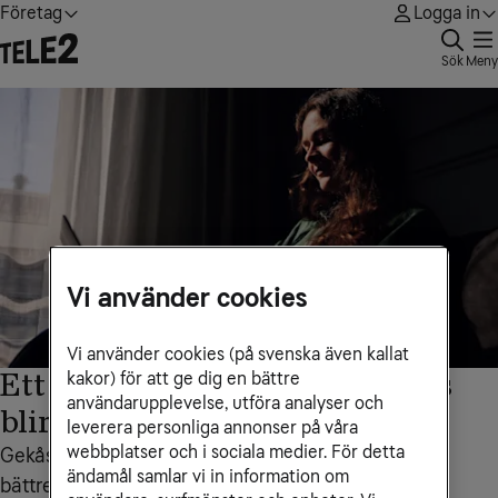
Företag
Logga in
Sök
Meny
Vi använder cookies
Vi använder cookies (på svenska även kallat
Ett av Europas största varuhus
kakor) för att ge dig en bättre
användarupplevelse, utföra analyser och
blir mer uppkopplat
leverera personliga annonser på våra
webbplatser och i sociala medier. För detta
Gekås Ullared och Tele2 gör den digitala vardagen
ändamål samlar vi in information om
bättre för miljoner kunder