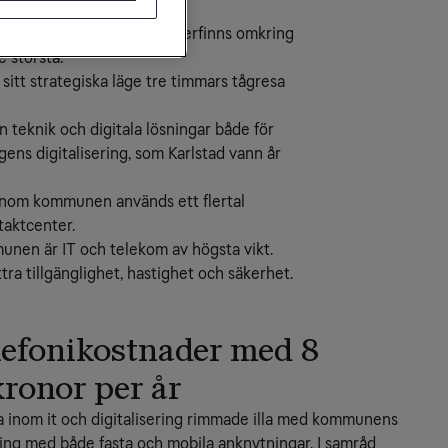
 Karlstadsregionen. Här återfinns omkring
 största.
tt strategiska läge tre timmars tågresa
n teknik och digitala lösningar både för
ens digitalisering, som Karlstad vann år
. Inom kommunen används ett flertal
taktcenter.
munen är IT och telekom av högsta vikt.
ra tillgänglighet, hastighet och säkerhet.
lefonikostnader med 8
kronor per år
a inom it och digitalisering rimmade illa med kommunens 
ning med både fasta och mobila anknytningar. I samråd 