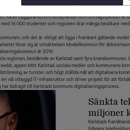
ngsresans framkant
knappt 95 000 invånare i kommunen och över 140 000 personer i
er, varav byggbranschen, detaljhandel och företagstjänster är de
t med 16 000 studenter och regionen drar många besökare med si
kommunen, och det är viktigt att ligga i framkant gällande moder
 arbetet lönar sig är utmärkelsen Modellkommun för äldreomsorg
taliseringskommun år 2019.
r hela regionen, bestående av Karlstad samt fyra kranskommuner
, webb, appen Mitt Karlstad, sociala medier och kommunens kon
lströmning av turister och högt ställda mål att digitalisera kom
 väl utbyggd IT-infrastruktur och driver projekt för att förbätt
g har bidragit till Karlstads kommuns digitaliseringsprocess.
Sänkta te
miljoner 
Karlstads framåtand
tidigare telefonilös