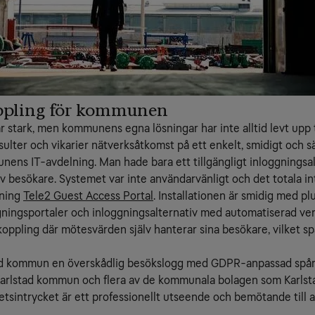
oppling för kommunen
stark, men kommunens egna lösningar har inte alltid levt upp ti
lter och vikarier nätverksåtkomst på ett enkelt, smidigt och sä
ens IT-avdelning. Man hade bara ett tillgängligt inloggningsalt
av besökare. Systemet var inte användarvänligt och det totala i
sning
Tele2 Guest Access Portal
. Installationen är smidig med plu
ggningsportaler och inloggningsalternativ med automatiserad ver
uppkoppling där mötesvärden själv hanterar sina besökare, vilket s
tad kommun en överskådlig besökslogg med GDPR-anpassad spårb
e Karlstad kommun och flera av de kommunala bolagen som Karlst
tsintrycket är ett professionellt utseende och bemötande till a