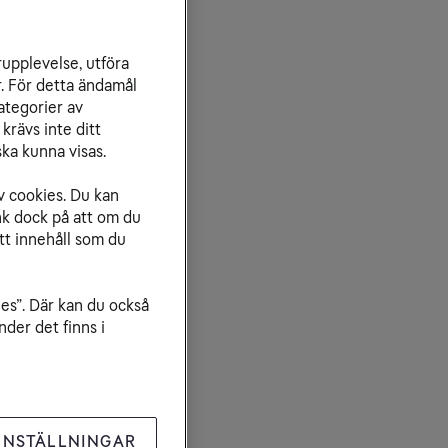
rupplevelse, utföra
r. För detta ändamål
ategorier av
krävs inte ditt
ka kunna visas.
v cookies. Du kan
nk dock på att om du
tt innehåll som du
ies”. Där kan du också
der det finns i
INSTÄLLNINGAR