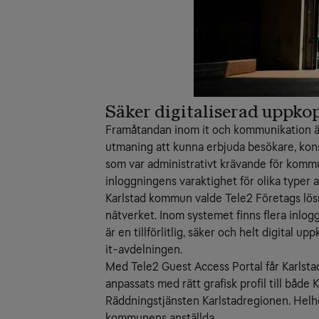
Säker digitaliserad uppk
Framåtandan inom it och kommunikation är 
utmaning att kunna erbjuda besökare, konsu
som var administrativt krävande för kommun
inloggningens varaktighet för olika typer 
Karlstad kommun valde Tele2 Företags lö
nätverket. Inom systemet finns flera inlo
är en tillförlitlig, säker och helt digital 
it-avdelningen.
Med Tele2 Guest Access Portal får Karls
anpassats med rätt grafisk profil till båd
Räddningstjänsten Karlstadregionen. Helhe
kommunens anställda.