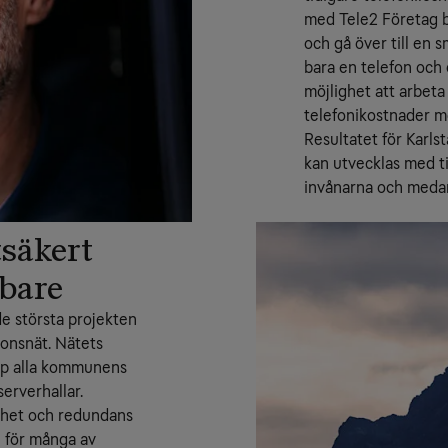
med Tele2 Företag b
och gå över till en
bara en telefon och 
möjlighet att arbet
telefonikostnader me
Resultatet för Karls
kan utvecklas med ti
invånarna och medarb
tsäkert
bbare
e största projekten 
ionsnät. Nätets 
op alla kommunens 
rverhallar.
ghet och redundans 
 för många av 