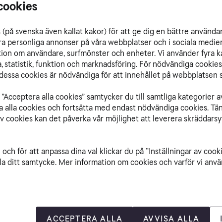
cookies
(på svenska även kallat kakor) för att ge dig en bättre använda
ra personliga annonser på våra webbplatser och i sociala medie
ation om användare, surfmönster och enheter. Vi använder fyra k
 statistik, funktion och marknadsföring. För nödvändiga cookies 
essa cookies är nödvändiga för att innehållet på webbplatsen s
”Acceptera alla cookies” samtycker du till samtliga kategorier a
isa alla cookies och fortsätta med endast nödvändiga cookies. Tä
av cookies kan det påverka vår möjlighet att leverera skräddarsy
och för att anpassa dina val klickar du på ”Inställningar av cook
la ditt samtycke. Mer information om cookies och varför vi använ
ACCEPTERA ALLA
AVVISA ALLA