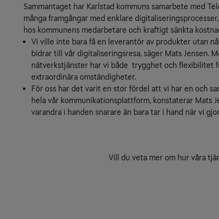
Sammantaget har Karlstad kommuns samarbete med Tele2
många framgångar med enklare digitaliseringsprocesser, ö
hos kommunens medarbetare och kraftigt sänkta kostna
Vi ville inte bara få en leverantör av produkter utan nå
bidrar till vår digitaliseringsresa, säger Mats Jensen. 
nätverkstjänster har vi både  trygghet och flexibilitet f
extraordinära omständigheter.
För oss har det varit en stor fördel att vi har en och s
hela vår kommunikationsplattform, konstaterar Mats Jen
varandra i handen snarare än bara tar i hand när vi gjor
Vill du veta mer om hur våra tjä