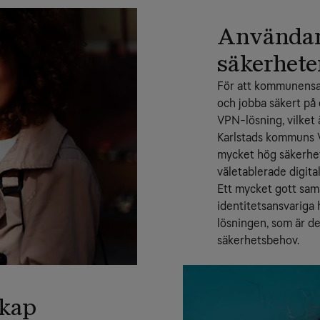
Användar
säkerhete
För att kommunensan
och jobba säkert på
VPN-lösning, vilket 
Karlstads kommuns V
mycket hög säkerhets
väletablerade digita
Ett mycket gott sam
identitetsansvariga 
lösningen, som är des
säkerhetsbehov.
skap