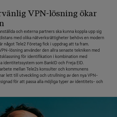
vänlig VPN-lösning ökar
n
ställda och externa partners ska kunna koppla upp sig 
 distans med olika nätverksrättigheter behövs en modern 
är något Tele2 Företag fick i uppdrag att ta fram.
PN-lösning använder den allra senaste tekniken med 
klassning för identifikation i kombination med 
la identitetssystem som BankID och Freja EID.
arbete mellan Tele2s konsulter och kommunens 
har lett till utveckling och utrullning av den nya VPN-
ignad för att passa alla möjliga typer av identitets- och 