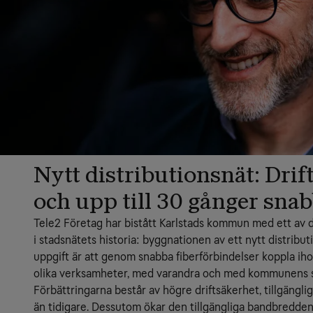
Nytt distributionsnät: Drif
och upp till 30 gånger sna
Tele2 Företag har bistått Karlstads kommun med ett av d
i stadsnätets historia: byggnationen av ett nytt distribut
uppgift är att genom snabba fiberförbindelser koppla ih
olika verksamheter, med varandra och med kommunens se
Förbättringarna består av högre driftsäkerhet, tillgängli
än tidigare. Dessutom ökar den tillgängliga bandbredden