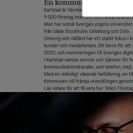
En kommun i digitaliseri
Karlstad är Värmlands största stad, med 
9 000 företag inom ett stort antal bransch
Man har också Sveriges yngsta universite
från både Stockholm, Göteborg och Oslo.
Omsorg och välfärd har ett starkt fokus i 
kunder och medarbetare. Ett bevis för att
2020, och nomineringen till Sveriges digi
I Karlstad samlas service och tjänster fö
kommunikationskanaler, som telefon, mejl
Med en ständigt växande befolkning, en til
Kommunen vill främja utvecklingen genom en
Läs vidare för att få veta hur Tele2 Företa