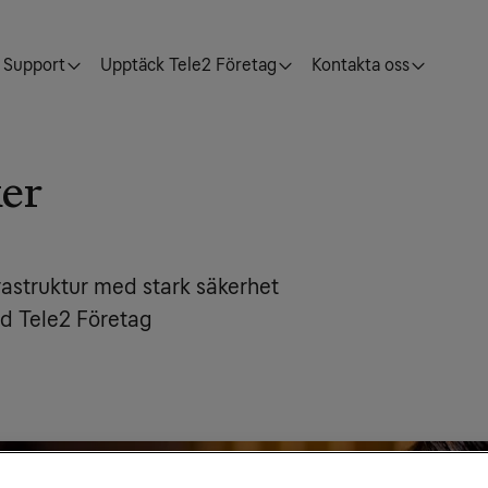
Support
Upptäck Tele2 Företag
Kontakta oss
er
frastruktur med stark säkerhet
d Tele2 Företag