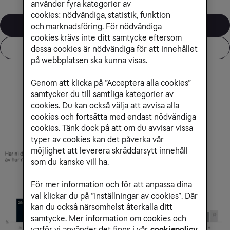
använder fyra kategorier av
cookies: nödvändiga, statistik, funktion
Till del 2
och marknadsföring. För nödvändiga
cookies krävs inte ditt samtycke eftersom
Till del 3
dessa cookies är nödvändiga för att innehållet
på webbplatsen ska kunna visas.
Genom att klicka på ”Acceptera alla cookies”
samtycker du till samtliga kategorier av
cookies. Du kan också välja att avvisa alla
cookies och fortsätta med endast nödvändiga
cookies. Tänk dock på att om du avvisar vissa
typer av cookies kan det påverka vår
möjlighet att leverera skräddarsytt innehåll
som du kanske vill ha.
För mer information och för att anpassa dina
val klickar du på ”Inställningar av cookies”. Där
kan du också närsomhelst återkalla ditt
samtycke. Mer information om cookies och
varför vi använder det finns i vår
cookiepolicy