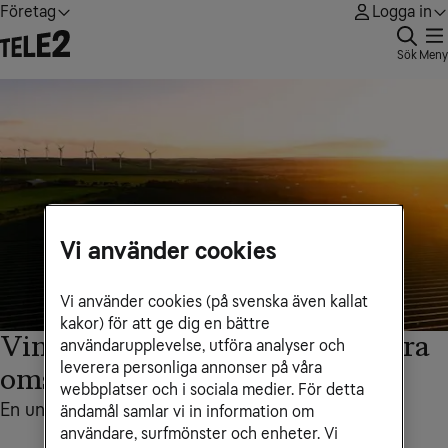
Företag
Logga in
Sök
Meny
Vi använder cookies
Vi använder cookies (på svenska även kallat
kakor) för att ge dig en bättre
Vinster och hinder i den hållbara
användarupplevelse, utföra analyser och
leverera personliga annonser på våra
omställningen - del 1
webbplatser och i sociala medier. För detta
En undersökning av Tele2 Företag
ändamål samlar vi in information om
användare, surfmönster och enheter. Vi